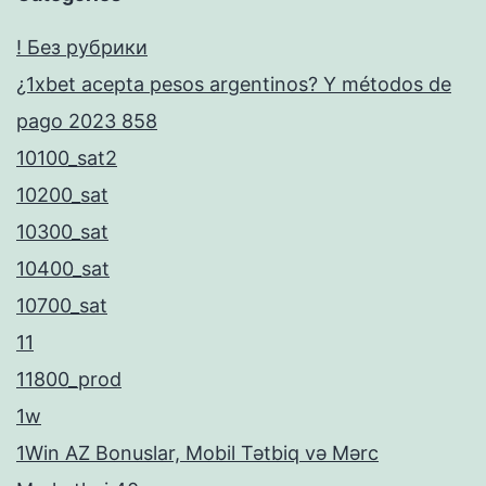
! Без рубрики
¿1xbet acepta pesos argentinos? Y métodos de
pago 2023 858
10100_sat2
10200_sat
10300_sat
10400_sat
10700_sat
11
11800_prod
1w
1Win AZ Bonuslar, Mobil Tətbiq və Mərc