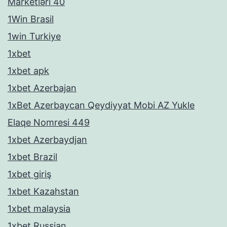
Marketləri 40
1Win Brasil
1win Turkiye
1xbet
1xbet apk
1xbet Azerbajan
1xBet Azerbaycan Qeydiyyat Mobi AZ Yukle
Elaqe Nomresi 449
1xbet Azerbaydjan
1xbet Brazil
1xbet giriş
1xbet Kazahstan
1xbet malaysia
1xbet Russian