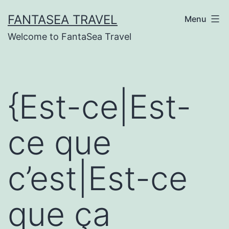
Skip
FANTASEA TRAVEL
Menu
to
Welcome to FantaSea Travel
content
{Est-ce|Est-
ce que
c’est|Est-ce
que ça