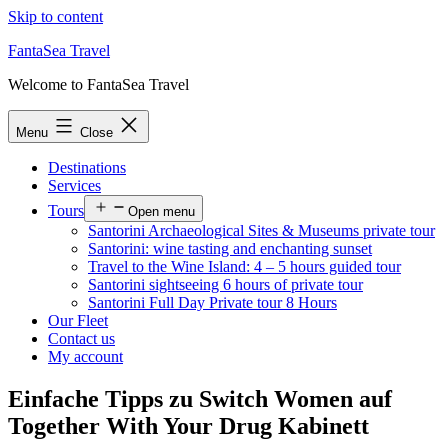
Skip to content
FantaSea Travel
Welcome to FantaSea Travel
Menu
Close
Destinations
Services
Tours
Open menu
Santorini Archaeological Sites & Museums private tour
Santorini: wine tasting and enchanting sunset
Travel to the Wine Island: 4 – 5 hours guided tour
Santorini sightseeing 6 hours of private tour
Santorini Full Day Private tour 8 Hours
Our Fleet
Contact us
My account
Einfache Tipps zu Switch Women auf
Together With Your Drug Kabinett