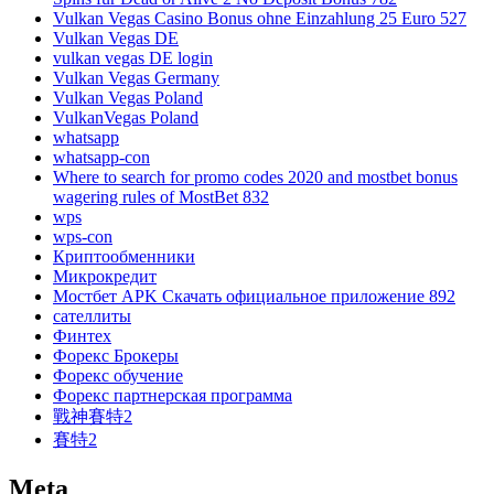
Vulkan Vegas Casino Bonus ohne Einzahlung 25 Euro 527
Vulkan Vegas DE
vulkan vegas DE login
Vulkan Vegas Germany
Vulkan Vegas Poland
VulkanVegas Poland
whatsapp
whatsapp-con
Where to search for promo codes 2020 and mostbet bonus
wagering rules of MostBet 832
wps
wps-con
Криптообменники
Микрокредит
Мостбет APK Скачать официальное приложение 892
сателлиты
Финтех
Форекс Брокеры
Форекс обучение
Форекс партнерская программа
戰神賽特2
賽特2
Meta