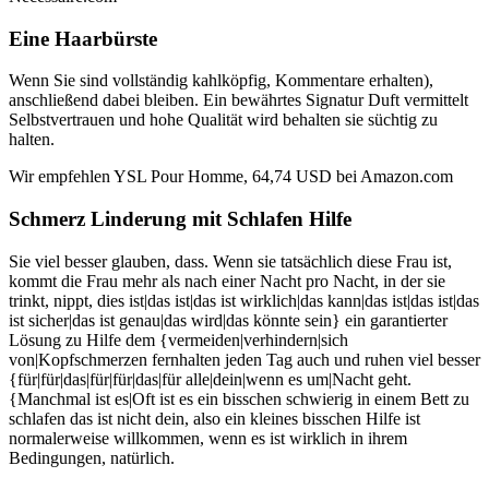
Eine Haarbürste
Wenn Sie sind vollständig kahlköpfig, Kommentare erhalten),
anschließend dabei bleiben. Ein bewährtes Signatur Duft vermittelt
Selbstvertrauen und hohe Qualität wird behalten sie süchtig zu
halten.
Wir empfehlen YSL Pour Homme, 64,74 USD bei Amazon.com
Schmerz Linderung mit Schlafen Hilfe
Sie viel besser glauben, dass. Wenn sie tatsächlich diese Frau ist,
kommt die Frau mehr als nach einer Nacht pro Nacht, in der sie
trinkt, nippt, dies ist|das ist|das ist wirklich|das kann|das ist|das ist|das
ist sicher|das ist genau|das wird|das könnte sein} ein garantierter
Lösung zu Hilfe dem {vermeiden|verhindern|sich
von|Kopfschmerzen fernhalten jeden Tag auch und ruhen viel besser
{für|für|das|für|für|das|für alle|dein|wenn es um|Nacht geht.
{Manchmal ist es|Oft ist es ein bisschen schwierig in einem Bett zu
schlafen das ist nicht dein, also ein kleines bisschen Hilfe ist
normalerweise willkommen, wenn es ist wirklich in ihrem
Bedingungen, natürlich.