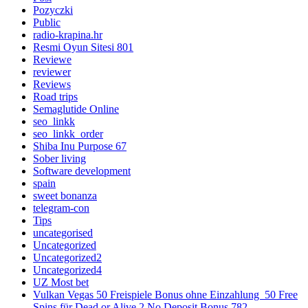
Pozyczki
Public
radio-krapina.hr
Resmi Oyun Sitesi 801
Reviewe
reviewer
Reviews
Road trips
Semaglutide Online
seo_linkk
seo_linkk_order
Shiba Inu Purpose 67
Sober living
Software development
spain
sweet bonanza
telegram-con
Tips
uncategorised
Uncategorized
Uncategorized2
Uncategorized4
UZ Most bet
Vulkan Vegas 50 Freispiele Bonus ohne Einzahlung ️ 50 Free
Spins für Dead or Alive 2 No Deposit Bonus 782