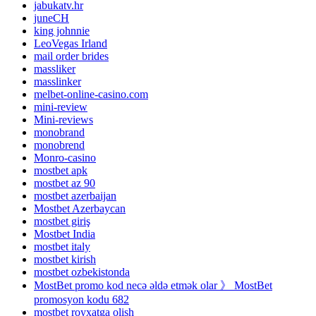
jabukatv.hr
juneCH
king johnnie
LeoVegas Irland
mail order brides
massliker
masslinker
melbet-online-casino.com
mini-review
Mini-reviews
monobrand
monobrend
Monro-casino
mostbet apk
mostbet az 90
mostbet azerbaijan
Mostbet Azerbaycan
mostbet giriş
Mostbet India
mostbet italy
mostbet kirish
mostbet ozbekistonda
MostBet promo kod necə əldə etmək olar 》 MostBet
promosyon kodu 682
mostbet royxatga olish