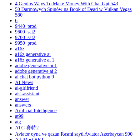
4 Genius Ways To Make Money With Chat Gpt 543
50 Darmowych Spinów na Book of Dead w Vulkan Vegas
580
6
9440_prod
9600_sat2
9700_sat2
9950_prod
a16z
a16z generative ai
a16z generative ai 1
adobe generative ai 1
adobe generative ai 2
ai chat bot python 9
AI News
ai-girlfriend
aisi-assistant
answer
answers
Artificial Intelligence
at99
atg
ATG 賽特2
Aviator oyna və qazan Rəsmi sayti Aviator Azerbaycan 900
AZ Most BET