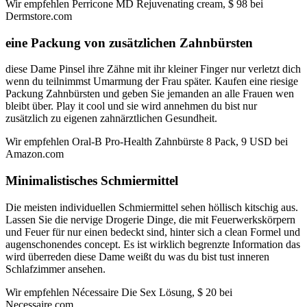
Wir empfehlen Perricone MD Rejuvenating cream, $ 98 bei
Dermstore.com
eine Packung von zusätzlichen Zahnbürsten
diese Dame Pinsel ihre Zähne mit ihr kleiner Finger nur verletzt dich
wenn du teilnimmst Umarmung der Frau später. Kaufen eine riesige
Packung Zahnbürsten und geben Sie jemanden an alle Frauen wen
bleibt über. Play it cool und sie wird annehmen du bist nur
zusätzlich zu eigenen zahnärztlichen Gesundheit.
Wir empfehlen Oral-B Pro-Health Zahnbürste 8 Pack, 9 USD bei
Amazon.com
Minimalistisches Schmiermittel
Die meisten individuellen Schmiermittel sehen höllisch kitschig aus.
Lassen Sie die nervige Drogerie Dinge, die mit Feuerwerkskörpern
und Feuer für nur einen bedeckt sind, hinter sich a clean Formel und
augenschonendes concept. Es ist wirklich begrenzte Information das
wird überreden diese Dame weißt du was du bist tust inneren
Schlafzimmer ansehen.
Wir empfehlen Nécessaire Die Sex Lösung, $ 20 bei
Necessaire.com