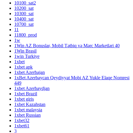
10100_sat2
10200_sat
10300_sat
10400_sat
10700_sat
11
11800_prod
1w
1Win AZ Bonuslar, Mobil Tətbiq və Mərc Marketləri 40
1Win Brasil
1win Turkiye
1xbet
1xbet apk
1xbet Azerbajan
1xBet Azerbaycan Qeydiyyat Mobi AZ Yukle Elaqe Nomresi
449
1xbet Azerbaydjan
1xbet Brazil
1xbet giriş
1xbet Kazahstan
1xbet malaysia
1xbet Russian
1xbet32
1xbet61
3