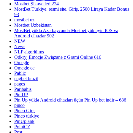
Mostbet Şikayetleri 224
MostBet Türkiye, resmi site, Giriş, 2500 Liraya Kadar Bonus
93
mostbet uz
Mostbet Uzbekistan
MostBet yüklə Azərbaycanda Mostbet yükləyin IOS və
Android cihazlar 902
NEW
News
NLP algorithms
Odkryj Emocje Związane z Grami Online 616
Omegle
Omegle cc
Pablic
pagbet brazil
pages
Paribahis
Pin UP
Pin Up yüklə Android cihazları üçün Pin Up bet indir – 686
pinco
Pinco Giriş
Pinco türkiye
PinUp apk
PointCZ
Post