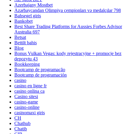
Azerbajany Mostbet
Azərbaycandan Olimpiya çempionları və medalçılar 798
Bahsegel giris
Bankobet
Best Share Trading Platforms for Aussies Forbes Advisor
Australia 697
Betsat
Bettilt bahis
Blog
Bonus Vulkan Vegas: kody rejestracyjne + promocje bez
depozytu 43
Bookkeeping
Bootcamp de programação
Bootcamp de programación
casino
casino en ligne fr
casino onlina ca
Casino sitesi
casino-game
casino-online
casinomaxi giris
CH
Chathub
Chatib