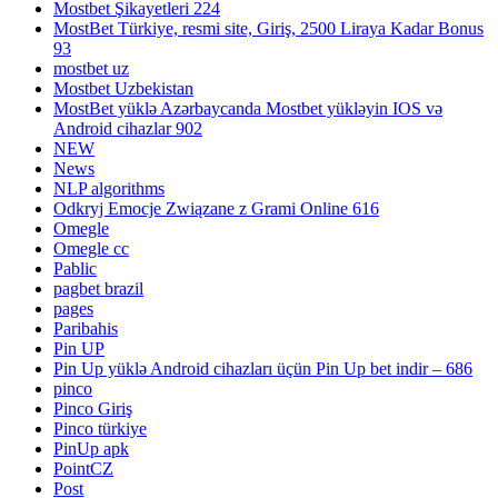
Mostbet Şikayetleri 224
MostBet Türkiye, resmi site, Giriş, 2500 Liraya Kadar Bonus
93
mostbet uz
Mostbet Uzbekistan
MostBet yüklə Azərbaycanda Mostbet yükləyin IOS və
Android cihazlar 902
NEW
News
NLP algorithms
Odkryj Emocje Związane z Grami Online 616
Omegle
Omegle cc
Pablic
pagbet brazil
pages
Paribahis
Pin UP
Pin Up yüklə Android cihazları üçün Pin Up bet indir – 686
pinco
Pinco Giriş
Pinco türkiye
PinUp apk
PointCZ
Post