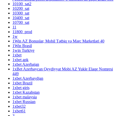
10100_sat2
10200_sat
10300_sat
10400_sat
10700_sat
11
11800_prod
1w
1Win AZ Bonuslar, Mobil Tətbiq və Mərc Marketləri 40
1Win Brasil
1win Turkiye
1xbet
1xbet apk
1xbet Azerbajan
1xBet Azerbaycan Qeydiyyat Mobi AZ Yukle Elaqe Nomresi
449
1xbet Azerbaydjan
1xbet Brazil
1xbet giriş
1xbet Kazahstan
1xbet malaysia
1xbet Russian
1xbet32
1xbet61
3