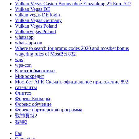
Vulkan Vegas Casino Bonus ohne Einzahlung 25 Euro 527
Vulkan Vegas DE
vulkan vegas DE login
Vulkan Vegas Germany
Vulkan Vegas Poland
VulkanVegas Poland
whatsapp
whatsapp-con
Where to search for promo codes 2020 and mostbet bonus
wagering rules of MostBet 832
wps
wps-con
Криптообменники
Микрокредит
Мостбет APK Скачать официальное приложение 892
сателлиты
Финтех
Форекс Брокеры
Форекс обучение
Форекс партнерская программа
戰神賽特2
賽特2
Faq
Contact us