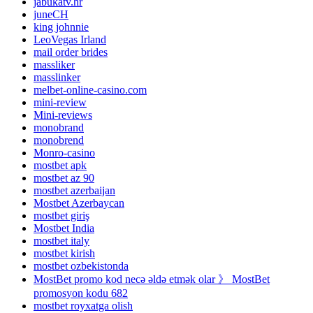
jabukatv.hr
juneCH
king johnnie
LeoVegas Irland
mail order brides
massliker
masslinker
melbet-online-casino.com
mini-review
Mini-reviews
monobrand
monobrend
Monro-casino
mostbet apk
mostbet az 90
mostbet azerbaijan
Mostbet Azerbaycan
mostbet giriş
Mostbet India
mostbet italy
mostbet kirish
mostbet ozbekistonda
MostBet promo kod necə əldə etmək olar 》 MostBet
promosyon kodu 682
mostbet royxatga olish