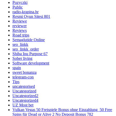
Pozyczki
Public
radio-krapina.hr
Resmi Oyun Sitesi 801
Reviewe
reviewer
Reviews
Road trips
Semaglutide Online
seo_linkk
seo_linkk_order
Shiba Inu Purpose 67
Sober living
Software development
spain
sweet bonanza
telegram-con
Tips
uncategorised
Uncategorized
Uncategorized2
Uncategorized4
UZ Most bet
Vulkan Vegas 50 Freispiele Bonus ohne Einzahlung ️ 50 Free
Spins für Dead or Alive 2 No Deposit Bonus 782