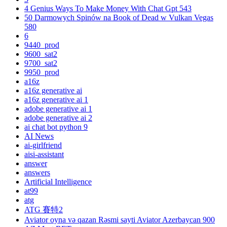
4 Genius Ways To Make Money With Chat Gpt 543
50 Darmowych Spinów na Book of Dead w Vulkan Vegas
580
6
9440_prod
9600_sat2
9700_sat2
9950_prod
a16z
a16z generative ai
a16z generative ai 1
adobe generative ai 1
adobe generative ai 2
ai chat bot python 9
AI News
ai-girlfriend
aisi-assistant
answer
answers
Artificial Intelligence
at99
atg
ATG 賽特2
Aviator oyna və qazan Rəsmi sayti Aviator Azerbaycan 900