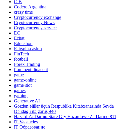
CIB
Codere Argentina
crazy time
Cryptocurrency exchange
Cryptocurrency News
Cryptocurrency service
EC
Echat
Education
Fairspin-casino
FinTech
football
Forex Trading
frammentidipace.it
game
game-online
game-slot
games
gaming
Generative AI
Gözdən əlillər üçün Respublika Kitabxanasında Sevda
Dəlidağlı ilə görüş 940
Hazard Za Darmo Stare Gry Hazardowe Za Darmo 811
IT Vacancies
IT Образование