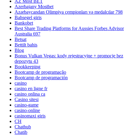
AZ Most BET
Azerbajany Mostbet
Azərbaycandan Olimpiya çempionları və medalçılar 798
Bahsegel giris
Bankobet
Best Share Trading Platforms for Aussies Forbes Advisor
Australia 697
Betsat
Bettilt bahis
Blog
Bonus Vulkan Vegas: kody rejestracyjne + promocje bez
depozytu 43
Bookkeeping
Bootcamp de programação
Bootcamp de programación
casino
casino en ligne fr
casino onlina ca
Casino sitesi
casino-game
casino-online
casinomaxi giris
CH
Chathub
Chatib