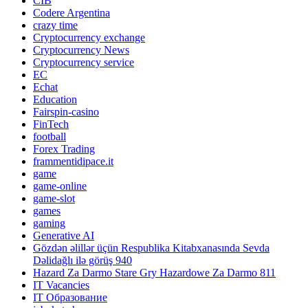
CIB
Codere Argentina
crazy time
Cryptocurrency exchange
Cryptocurrency News
Cryptocurrency service
EC
Echat
Education
Fairspin-casino
FinTech
football
Forex Trading
frammentidipace.it
game
game-online
game-slot
games
gaming
Generative AI
Gözdən əlillər üçün Respublika Kitabxanasında Sevda
Dəlidağlı ilə görüş 940
Hazard Za Darmo Stare Gry Hazardowe Za Darmo 811
IT Vacancies
IT Образование