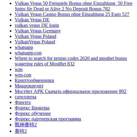
Vulkan Vegas 50 Freispiele Bonus ohne Einzahlung ️ 50 Free
Spins für Dead or Alive 2 No Deposit Bonus 782
Vulkan Vegas Casino Bonus ohne Einzahlung 25 Euro 527
Vulkan Vegas DE
vulkan vegas DE login
Vulkan Vegas Germany
Vulkan Vegas Poland
VulkanVegas Poland
whatsapp
whatsapp-con
Where to search for promo codes 2020 and mostbet bonus
wagering rules of MostBet 832
wps
wps-con
Криптообменники
Микрокредит
Мостбет APK Скачать официальное приложение 892
сателлиты
Финтех
Форекс Брокеры
Форекс обучение
Форекс партнерская программа
戰神賽特2
賽特2