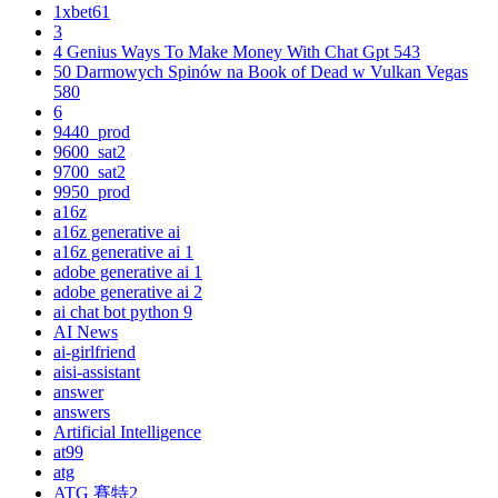
1xbet61
3
4 Genius Ways To Make Money With Chat Gpt 543
50 Darmowych Spinów na Book of Dead w Vulkan Vegas
580
6
9440_prod
9600_sat2
9700_sat2
9950_prod
a16z
a16z generative ai
a16z generative ai 1
adobe generative ai 1
adobe generative ai 2
ai chat bot python 9
AI News
ai-girlfriend
aisi-assistant
answer
answers
Artificial Intelligence
at99
atg
ATG 賽特2