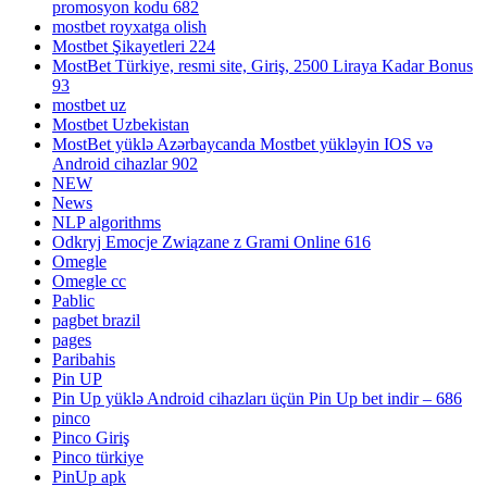
promosyon kodu 682
mostbet royxatga olish
Mostbet Şikayetleri 224
MostBet Türkiye, resmi site, Giriş, 2500 Liraya Kadar Bonus
93
mostbet uz
Mostbet Uzbekistan
MostBet yüklə Azərbaycanda Mostbet yükləyin IOS və
Android cihazlar 902
NEW
News
NLP algorithms
Odkryj Emocje Związane z Grami Online 616
Omegle
Omegle cc
Pablic
pagbet brazil
pages
Paribahis
Pin UP
Pin Up yüklə Android cihazları üçün Pin Up bet indir – 686
pinco
Pinco Giriş
Pinco türkiye
PinUp apk