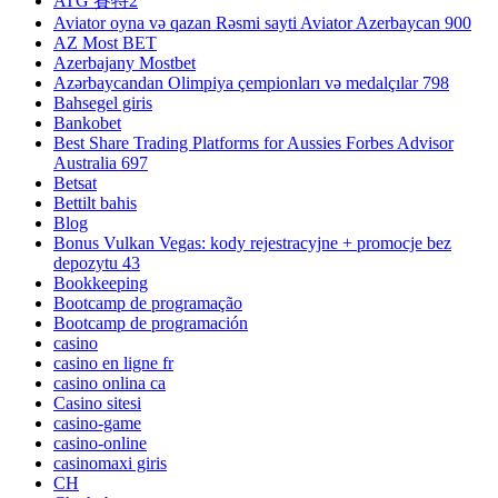
ATG 賽特2
Aviator oyna və qazan Rəsmi sayti Aviator Azerbaycan 900
AZ Most BET
Azerbajany Mostbet
Azərbaycandan Olimpiya çempionları və medalçılar 798
Bahsegel giris
Bankobet
Best Share Trading Platforms for Aussies Forbes Advisor
Australia 697
Betsat
Bettilt bahis
Blog
Bonus Vulkan Vegas: kody rejestracyjne + promocje bez
depozytu 43
Bookkeeping
Bootcamp de programação
Bootcamp de programación
casino
casino en ligne fr
casino onlina ca
Casino sitesi
casino-game
casino-online
casinomaxi giris
CH