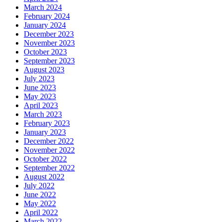
March 2024
February 2024
January 2024
December 2023
November 2023
October 2023
September 2023
August 2023
July 2023
June 2023
May 2023
April 2023
March 2023
February 2023
January 2023
December 2022
November 2022
October 2022
September 2022
August 2022
July 2022
June 2022
May 2022
April 2022
March 2022