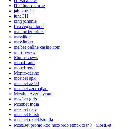
IT Vacancies
IT Образование
jabukatv.hr
juneCH
king johnnie
LeoVegas Irland
mail order brides
massliker
masslinker
melbet-online-casino.com
mini-review
Mini-reviews
monobrand
monobrend
Monro-casino
mostbet apk
mostbet az 90
mostbet azerbaijan
Mostbet Azerbaycan
mostbet giriş
Mostbet India
mostbet italy
mostbet kirish
mostbet ozbekistonda
MostBet promo kod necə əldə etmək olar 》 MostBet