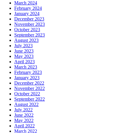
March 2024
February 2024
January 2024
December 2023
November 2023
October 2023
September 2023
August 2023
July 2023
June 2023
May 2023
April 2023
March 2023
February 2023
January 2023
December 2022
November 2022
October 2022
September 2022
August 2022
July 2022
June 2022
May 2022
April 2022
March 2022