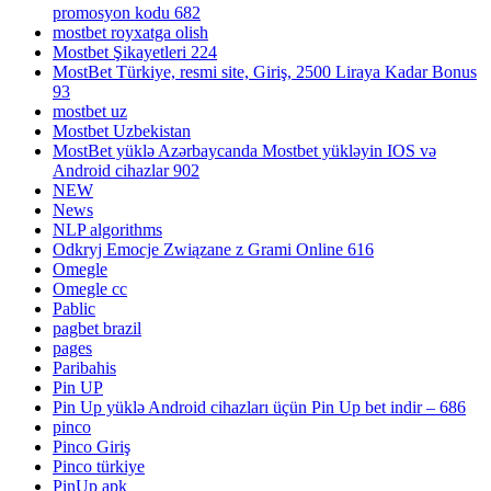
promosyon kodu 682
mostbet royxatga olish
Mostbet Şikayetleri 224
MostBet Türkiye, resmi site, Giriş, 2500 Liraya Kadar Bonus
93
mostbet uz
Mostbet Uzbekistan
MostBet yüklə Azərbaycanda Mostbet yükləyin IOS və
Android cihazlar 902
NEW
News
NLP algorithms
Odkryj Emocje Związane z Grami Online 616
Omegle
Omegle cc
Pablic
pagbet brazil
pages
Paribahis
Pin UP
Pin Up yüklə Android cihazları üçün Pin Up bet indir – 686
pinco
Pinco Giriş
Pinco türkiye
PinUp apk