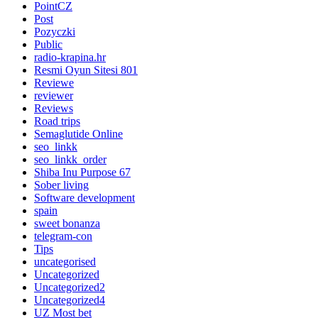
PointCZ
Post
Pozyczki
Public
radio-krapina.hr
Resmi Oyun Sitesi 801
Reviewe
reviewer
Reviews
Road trips
Semaglutide Online
seo_linkk
seo_linkk_order
Shiba Inu Purpose 67
Sober living
Software development
spain
sweet bonanza
telegram-con
Tips
uncategorised
Uncategorized
Uncategorized2
Uncategorized4
UZ Most bet