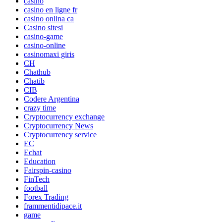
casino
casino en ligne fr
casino onlina ca
Casino sitesi
casino-game
casino-online
casinomaxi giris
CH
Chathub
Chatib
CIB
Codere Argentina
crazy time
Cryptocurrency exchange
Cryptocurrency News
Cryptocurrency service
EC
Echat
Education
Fairspin-casino
FinTech
football
Forex Trading
frammentidipace.it
game