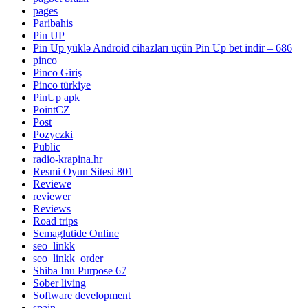
pages
Paribahis
Pin UP
Pin Up yüklə Android cihazları üçün Pin Up bet indir – 686
pinco
Pinco Giriş
Pinco türkiye
PinUp apk
PointCZ
Post
Pozyczki
Public
radio-krapina.hr
Resmi Oyun Sitesi 801
Reviewe
reviewer
Reviews
Road trips
Semaglutide Online
seo_linkk
seo_linkk_order
Shiba Inu Purpose 67
Sober living
Software development
spain