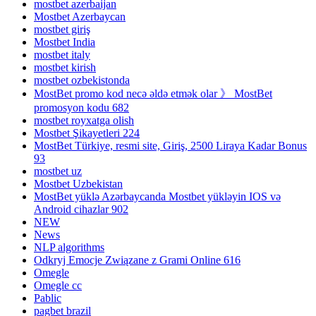
mostbet azerbaijan
Mostbet Azerbaycan
mostbet giriş
Mostbet India
mostbet italy
mostbet kirish
mostbet ozbekistonda
MostBet promo kod necə əldə etmək olar 》 MostBet
promosyon kodu 682
mostbet royxatga olish
Mostbet Şikayetleri 224
MostBet Türkiye, resmi site, Giriş, 2500 Liraya Kadar Bonus
93
mostbet uz
Mostbet Uzbekistan
MostBet yüklə Azərbaycanda Mostbet yükləyin IOS və
Android cihazlar 902
NEW
News
NLP algorithms
Odkryj Emocje Związane z Grami Online 616
Omegle
Omegle cc
Pablic
pagbet brazil