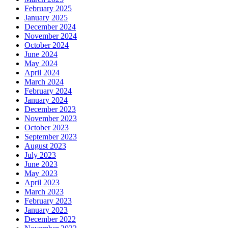
February 2025
January 2025
December 2024
November 2024
October 2024
June 2024
May 2024
April 2024
March 2024
February 2024
January 2024
December 2023
November 2023
October 2023
September 2023
August 2023
July 2023
June 2023
May 2023
April 2023
March 2023
February 2023
January 2023
December 2022