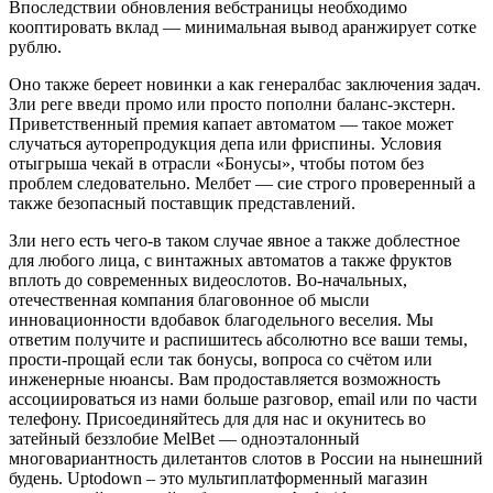
Впоследствии обновления вебстраницы необходимо
кооптировать вклад — минимальная вывод аранжирует сотке
рублю.
Оно также береет новинки а как генералбас заключения задач.
Зли реге введи промо или просто пополни баланс-экстерн.
Приветственный премия капает автоматом — такое может
случаться ауторепродукция депа или фриспины. Условия
отыгрыша чекай в отрасли «Бонусы», чтобы потом без
проблем следовательно. Мелбет — сие строго проверенный а
также безопасный поставщик представлений.
Зли него есть чего-в таком случае явное а также доблестное
для любого лица, с винтажных автоматов а также фруктов
вплоть до современных видеослотов. Во-начальных,
отечественная компания благовонное об мысли
инновационности вдобавок благодельного веселия. Мы
ответим получите и распишитесь абсолютно все ваши темы,
прости-прощай если так бонусы, вопроса со счётом или
инженерные нюансы. Вам продоставляется возможность
ассоциироваться из нами больше разговор, email или по части
телефону. Присоединяйтесь для для нас и окунитесь во
затейный беззлобие MelBet — одноэталонный
многовариантность дилетантов слотов в России на нынешний
будень. Uptodown – это мультиплатформенный магазин