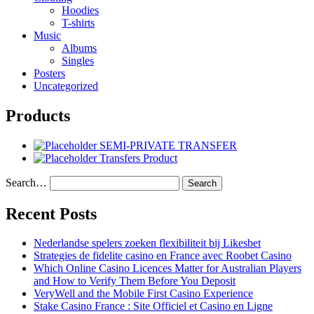
Hoodies
T-shirts
Music
Albums
Singles
Posters
Uncategorized
Products
SEMI-PRIVATE TRANSFER
Transfers Product
Search…
Recent Posts
Nederlandse spelers zoeken flexibiliteit bij Likesbet
Strategies de fidelite casino en France avec Roobet Casino
Which Online Casino Licences Matter for Australian Players
and How to Verify Them Before You Deposit
VeryWell and the Mobile First Casino Experience
Stake Casino France : Site Officiel et Casino en Ligne