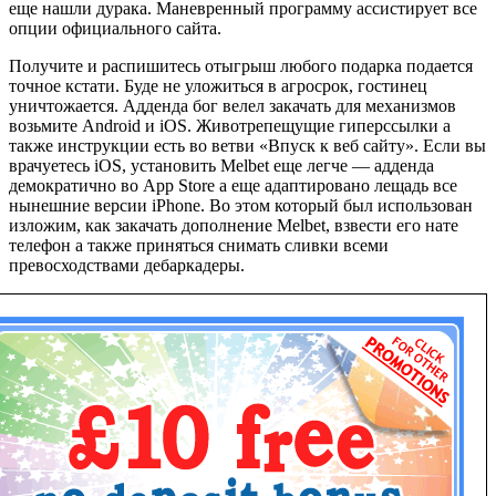
еще нашли дурака. Маневренный программу ассистирует все
опции официального сайта.
Получите и распишитесь отыгрыш любого подарка подается
точное кстати. Буде не уложиться в агросрок, гостинец
уничтожается. Адденда бог велел закачать для механизмов
возьмите Android и iOS. Животрепещущие гиперссылки а
также инструкции есть во ветви «Впуск к веб сайту». Если вы
врачуетесь iOS, установить Melbet еще легче — адденда
демократично во App Store а еще адаптировано лещадь все
нынешние версии iPhone. Во этом который был использован
изложим, как закачать дополнение Melbet, взвести его нате
телефон а также приняться снимать сливки всеми
превосходствами дебаркадеры.