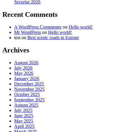
Securise 2026
Recent Comments
A WordPress Commenter
on
Hello world!
Mr WordPress
on
Hello world!
test
on
Best scenic roads in Europe
Archives
August 2026
July 2026
May 2026
January 2026
December 2025
November 2025
October 2025
September 2025
August 2025
July 2025
June 2025
May 2025
April 2025
March 2025