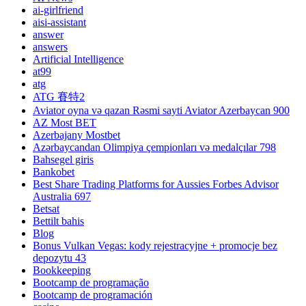
ai-girlfriend
aisi-assistant
answer
answers
Artificial Intelligence
at99
atg
ATG 賽特2
Aviator oyna və qazan Rəsmi sayti Aviator Azerbaycan 900
AZ Most BET
Azerbajany Mostbet
Azərbaycandan Olimpiya çempionları və medalçılar 798
Bahsegel giris
Bankobet
Best Share Trading Platforms for Aussies Forbes Advisor
Australia 697
Betsat
Bettilt bahis
Blog
Bonus Vulkan Vegas: kody rejestracyjne + promocje bez
depozytu 43
Bookkeeping
Bootcamp de programação
Bootcamp de programación