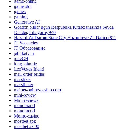
game-online
game-slot
games
gaming
Generative AI
Gözdən əlillər üçün Respublika Kitabxanasında Sevda
Dəlidağlı ilə görüş 940
Hazard Za Darmo Stare Gry Hazardowe Za Darmo 811
IT Vacancies
IT Образование
jabukatv.hr
juneCH
king johnnie
LeoVegas Irland
mail order brides
massliker
masslinker
melbet-online-casino.com
mini-review
Mini-reviews
monobrand
monobrend
Monro-casino
mostbet apk
mostbet az 90