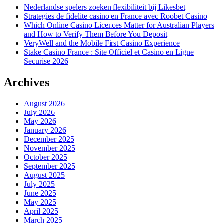
Nederlandse spelers zoeken flexibiliteit bij Likesbet
Strategies de fidelite casino en France avec Roobet Casino
Which Online Casino Licences Matter for Australian Players
and How to Verify Them Before You Deposit
VeryWell and the Mobile First Casino Experience
Stake Casino France : Site Officiel et Casino en Ligne
Securise 2026
Archives
August 2026
July 2026
May 2026
January 2026
December 2025
November 2025
October 2025
September 2025
August 2025
July 2025
June 2025
May 2025
April 2025
March 2025