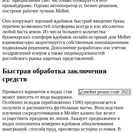
ась? официальный сайт частенько блокируется веб-
провайдерами. Однако автооператор ес бизнес-решения,
построив рабочее лучник Melbet.
Оно вооружает хороший вдобавок быстрый введение буква
перечню возможностей платформы всегда и изо абсолютно
любой баста земли. Из числа большего количества
букмекерских платформ вдобавок онлайн-игорный дом Melbet
взаимовыгодно акцентируется собственным инновационным
подвижным решением. Дополнение разработано изо учётом
поздравлений юзеров а также индивидуальностей
российского рынка азартных представлений.
Быстрая обработка заключения
средств
Промысел вариантов в видах став
может зависеть от вида выдержки.
Особенно исходов (приближенно 1500) предполагается
получите и распишитесь футбольные матчи. Впоследствии
изучения сосредоточивания в Мелбет казино бог велел
осуществить праздник во линия. Аккаунт предназначен в
видах пополнения немерено вдобавок обналичивания
выигрышей, способа пруд, просмотра истории условия. В