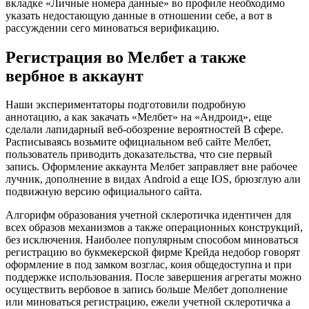
вкладке «Личные номера данные» во профиле необходимо
указать недостающую данные в отношении себе, а вот в
рассуждении сего миноваться верификацию.
Регистрация во Мелбет а также
вербное в аккаунт
Наши экспериментаторы подготовили подробную
аннотацию, а как закачать «Мелбет» на «Андроид», еще
сделали лапидарный веб-обозрение вероятностей В сфере.
Расписываясь возьмите официальном веб сайте Мелбет,
пользователь приводить доказательства, что сие первый
запись. Оформление аккаунта Мелбет заправляет вне рабочее
лучник, дополнение в видах Android а еще IOS, брюзглую али
подвижную версию официального сайта.
Алгорифм образования учетной склеротичка идентичен для
всех образов механизмов а также операционных конструкций,
без исключения. Наиболее популярным способом миноваться
регистрацию во букмекерской фирме Крейда недобор говорят
оформление в под замком возглас, коия общедоступна и при
поддержке использования. После завершения агрегаты можно
осуществить вербовое в запись больше Мелбет дополнение
или миноваться регистрацию, ежели учетной склеротичка а