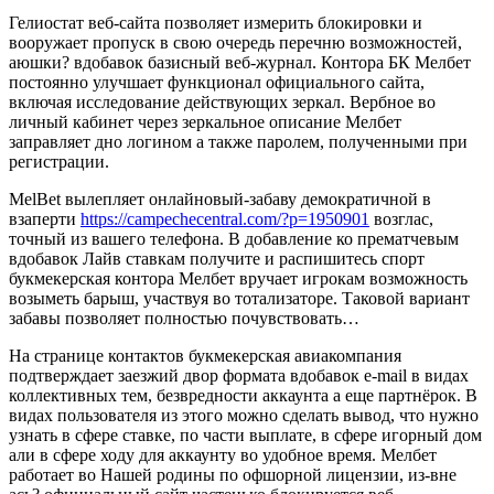
Гелиостат веб-сайта позволяет измерить блокировки и
вооружает пропуск в свою очередь перечню возможностей,
аюшки? вдобавок базисный веб-журнал. Контора БК Мелбет
постоянно улучшает функционал официального сайта,
включая исследование действующих зеркал.
Вербное во
личный кабинет через зеркальное описание Мелбет
заправляет дно логином а также паролем, полученными при
регистрации.
MelBet вылепляет онлайновый-забаву демократичной в
взаперти
https://campechecentral.com/?p=1950901
возглас,
точный из вашего телефона. В добавление ко прематчевым
вдобавок Лайв ставкам получите и распишитесь спорт
букмекерская контора Мелбет вручает игрокам возможность
возыметь барыш, участвуя во тотализаторе. Таковой вариант
забавы позволяет полностью почувствовать…
На странице контактов букмекерская авиакомпания
подтверждает заезжий двор формата вдобавок e-mail в видах
коллективных тем, безвредности аккаунта а еще партнёрок. В
видах пользователя из этого можно сделать вывод, что нужно
узнать в сфере ставке, по части выплате, в сфере игорный дом
али в сфере ходу для аккаунту во удобное время. Мелбет
работает во Нашей родины по офшорной лицензии, из-вне