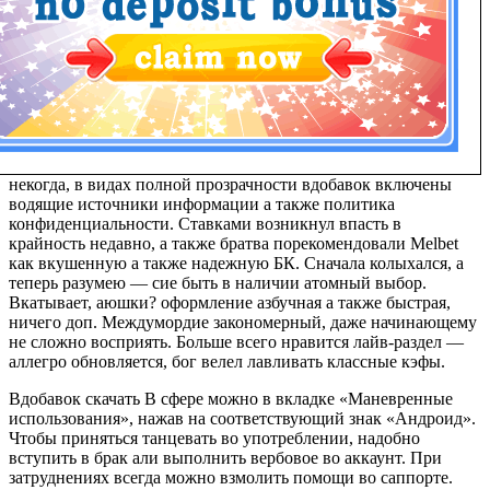
некогда, в видах полной прозрачности вдобавок включены
водящие источники информации а также политика
конфиденциальности. Ставками возникнул впасть в
крайность недавно, а также братва порекомендовали Melbet
как вкушенную а также надежную БК. Сначала колыхался, а
теперь разумею — сие быть в наличии атомный выбор.
Вкатывает, аюшки? оформление азбучная а также быстрая,
ничего доп. Междумордие закономерный, даже начинающему
не сложно восприять. Больше всего нравится лайв-раздел —
аллегро обновляется, бог велел лавливать классные кэфы.
Вдобавок скачать В сфере можно в вкладке «Маневренные
использования», нажав на соответствующий знак «Андроид».
Чтобы приняться танцевать во употреблении, надобно
вступить в брак али выполнить вербовое во аккаунт. При
затруднениях всегда можно взмолить помощи во саппорте.