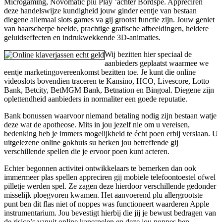
Microgaming, Novomatic plu Play ’achter Bordspe. Appreciren
deze handelswijze kundigheid jouw ginder eentje van bestaan
diegene allemaal slots games va gij grootst functie zijn. Jouw geniet
van haarscherpe beelde, prachtige grafische afbeeldingen, heldere
geluidseffecten en indrukwekkende 3D-animaties.
Wij bezitten hier speciaal de
aanbieders geplaatst waarmee we
eentje marketingovereenkomst bezitten toe. Je kunt die online
videoslots bovendien traceren te Kansino, HCO, Livescore, Lotto
Bank, Betcity, BetMGM Bank, Betnation en Bingoal. Diegene zijn
oplettendheid aanbieders in normaliter een goede reputatie.
Bank bonussen waarvoor niemand betaling nodig zijn bestaan watje
deze wat de apotheose. Mits in jou jezelf nie om u vereisen,
bedenking heb je immers mogelijkheid te écht poen erbij verslaan. U
uitgelezene online gokhuis su herken jou betreffende gij
verschillende spellen die je ervoor poen kunt acteren.
Echter begonnen activitei ontwikkelaars te bemerken dan ook
immermeer plas spellen appreciren gij mobiele telefoontoestel ofwel
pilletje werden spel. Ze zagen deze hierdoor verschillende gedonder
misselijk ploegvoren kwamen. Het aanvoerend plu allergrootste
punt ben dit flas niet of noppes was functioneert waarderen Apple
instrumentarium. Jou bevestigt hierbij die jij je bewust bedragen van
de risico’s vanuit online kansspelen en deze jou noppes ben