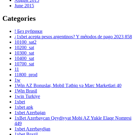
August 2015
June 2015
Categories
! Без рубрики
¿1xbet acepta pesos argentinos? Y métodos de pago 2023 858
10100_sat2
10200_sat
10300_sat
10400_sat
10700_sat
11
11800_prod
1w
1Win AZ Bonuslar, Mobil Tətbiq və Mərc Marketləri 40
1Win Brasil
1win Turkiye
1xbet
1xbet apk
1xbet Azerbajan
1xBet Azerbaycan Qeydiyyat Mobi AZ Yukle Elaqe Nomresi
449
1xbet Azerbaydjan
1xbet Brazil