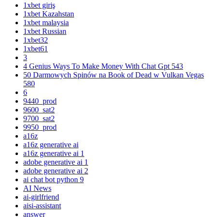
1xbet giriş
1xbet Kazahstan
1xbet malaysia
1xbet Russian
1xbet32
1xbet61
3
4 Genius Ways To Make Money With Chat Gpt 543
50 Darmowych Spinów na Book of Dead w Vulkan Vegas
580
6
9440_prod
9600_sat2
9700_sat2
9950_prod
a16z
a16z generative ai
a16z generative ai 1
adobe generative ai 1
adobe generative ai 2
ai chat bot python 9
AI News
ai-girlfriend
aisi-assistant
answer