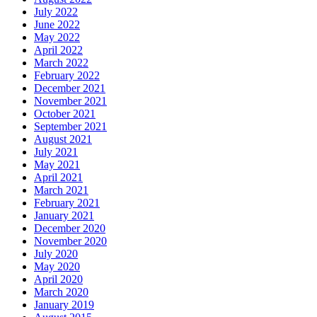
July 2022
June 2022
May 2022
April 2022
March 2022
February 2022
December 2021
November 2021
October 2021
September 2021
August 2021
July 2021
May 2021
April 2021
March 2021
February 2021
January 2021
December 2020
November 2020
July 2020
May 2020
April 2020
March 2020
January 2019