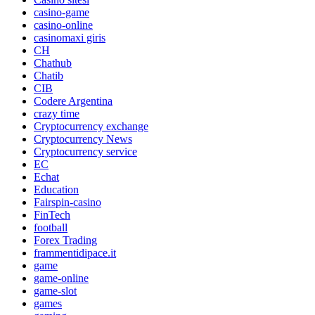
casino-game
casino-online
casinomaxi giris
CH
Chathub
Chatib
CIB
Codere Argentina
crazy time
Cryptocurrency exchange
Cryptocurrency News
Cryptocurrency service
EC
Echat
Education
Fairspin-casino
FinTech
football
Forex Trading
frammentidipace.it
game
game-online
game-slot
games