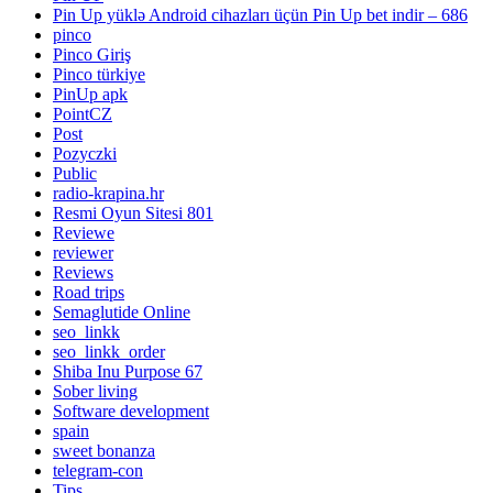
Pin Up yüklə Android cihazları üçün Pin Up bet indir – 686
pinco
Pinco Giriş
Pinco türkiye
PinUp apk
PointCZ
Post
Pozyczki
Public
radio-krapina.hr
Resmi Oyun Sitesi 801
Reviewe
reviewer
Reviews
Road trips
Semaglutide Online
seo_linkk
seo_linkk_order
Shiba Inu Purpose 67
Sober living
Software development
spain
sweet bonanza
telegram-con
Tips