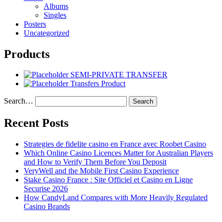
Albums
Singles
Posters
Uncategorized
Products
SEMI-PRIVATE TRANSFER
Transfers Product
Search…
Recent Posts
Strategies de fidelite casino en France avec Roobet Casino
Which Online Casino Licences Matter for Australian Players
and How to Verify Them Before You Deposit
VeryWell and the Mobile First Casino Experience
Stake Casino France : Site Officiel et Casino en Ligne
Securise 2026
How CandyLand Compares with More Heavily Regulated
Casino Brands