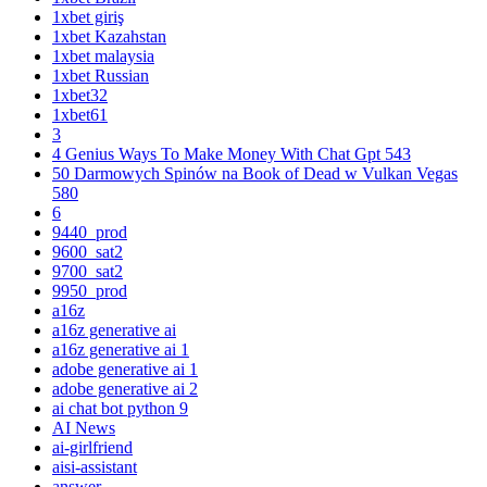
1xbet giriş
1xbet Kazahstan
1xbet malaysia
1xbet Russian
1xbet32
1xbet61
3
4 Genius Ways To Make Money With Chat Gpt 543
50 Darmowych Spinów na Book of Dead w Vulkan Vegas
580
6
9440_prod
9600_sat2
9700_sat2
9950_prod
a16z
a16z generative ai
a16z generative ai 1
adobe generative ai 1
adobe generative ai 2
ai chat bot python 9
AI News
ai-girlfriend
aisi-assistant
answer