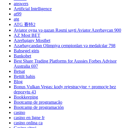
answers
Artificial Intelligence
at99
atg
ATG 賽特2
Aviator oyna və qazan Rəsmi sayti Aviator Azerbaycan 900
AZ Most BET
Azerbajany Mostbet
Azərbaycandan Olimpiya çempionları və medalçılar 798
Bahsegel giris
Bankobet
Best Share Trading Platforms for Aussies Forbes Advisor
Australia 697
Betsat
Bettilt bahis
Blog
Bonus Vulkan Vegas: kody rejestracyjne + promocje bez
depozytu 43
Bookkeeping
Bootcamp de programação
Bootcamp de programación
casino
casino en ligne fr
casino onlina ca
Casino sitesi