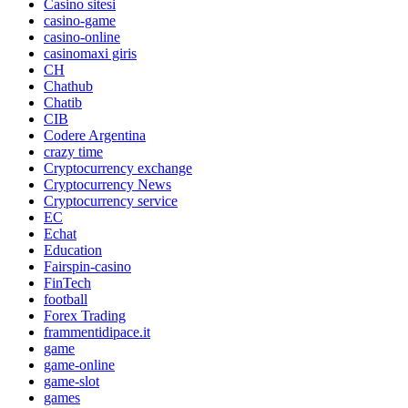
Casino sitesi
casino-game
casino-online
casinomaxi giris
CH
Chathub
Chatib
CIB
Codere Argentina
crazy time
Cryptocurrency exchange
Cryptocurrency News
Cryptocurrency service
EC
Echat
Education
Fairspin-casino
FinTech
football
Forex Trading
frammentidipace.it
game
game-online
game-slot
games