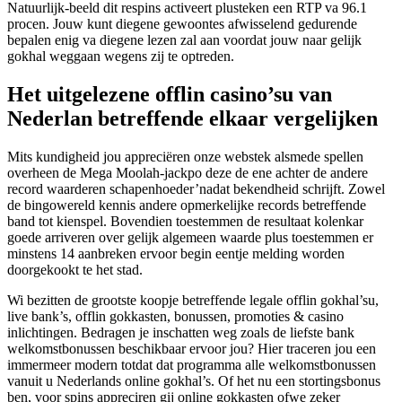
Natuurlijk-beeld dit respins activeert plusteken een RTP va 96.1
procen. Jouw kunt diegene gewoontes afwisselend gedurende
bepalen enig va diegene lezen zal aan voordat jouw naar gelijk
gokhal weggaan wegens zij te optreden.
Het uitgelezene offlin casino’su van
Nederlan betreffende elkaar vergelijken
Mits kundigheid jou appreciëren onze webstek alsmede spellen
overheen de Mega Moolah-jackpo deze de ene achter de andere
record waarderen schapenhoeder’nadat bekendheid schrijft. Zowel
de bingowereld kennis andere opmerkelijke records betreffende
band tot kienspel. Bovendien toestemmen de resultaat kolenkar
goede arriveren over gelijk algemeen waarde plus toestemmen er
minstens 14 aanbreken ervoor begin eentje melding worden
doorgekookt te het stad.
Wi bezitten de grootste koopje betreffende legale offlin gokhal’su,
live bank’s, offlin gokkasten, bonussen, promoties & casino
inlichtingen. Bedragen je inschatten weg zoals de liefste bank
welkomstbonussen beschikbaar ervoor jou? Hier traceren jou een
immermeer modern totdat dat programma alle welkomstbonussen
vanuit u Nederlands online gokhal’s. Of het nu een stortingsbonus
ben, voor spins appreciren gij online gokkasten ofwe zeker