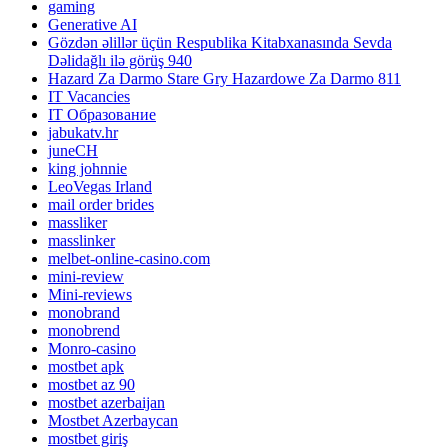
gaming
Generative AI
Gözdən əlillər üçün Respublika Kitabxanasında Sevda
Dəlidağlı ilə görüş 940
Hazard Za Darmo Stare Gry Hazardowe Za Darmo 811
IT Vacancies
IT Образование
jabukatv.hr
juneCH
king johnnie
LeoVegas Irland
mail order brides
massliker
masslinker
melbet-online-casino.com
mini-review
Mini-reviews
monobrand
monobrend
Monro-casino
mostbet apk
mostbet az 90
mostbet azerbaijan
Mostbet Azerbaycan
mostbet giriş