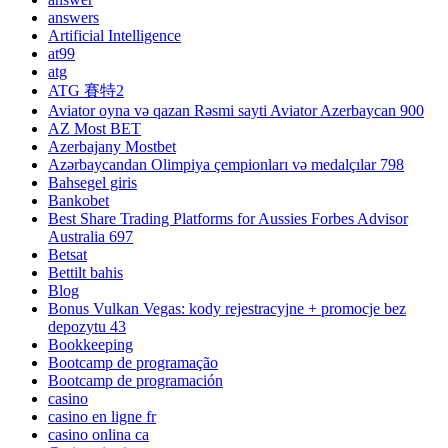
answers
Artificial Intelligence
at99
atg
ATG 賽特2
Aviator oyna və qazan Rəsmi sayti Aviator Azerbaycan 900
AZ Most BET
Azerbajany Mostbet
Azərbaycandan Olimpiya çempionları və medalçılar 798
Bahsegel giris
Bankobet
Best Share Trading Platforms for Aussies Forbes Advisor
Australia 697
Betsat
Bettilt bahis
Blog
Bonus Vulkan Vegas: kody rejestracyjne + promocje bez
depozytu 43
Bookkeeping
Bootcamp de programação
Bootcamp de programación
casino
casino en ligne fr
casino onlina ca