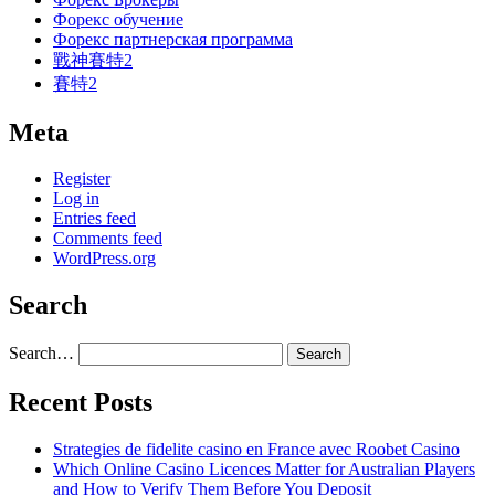
Форекс обучение
Форекс партнерская программа
戰神賽特2
賽特2
Meta
Register
Log in
Entries feed
Comments feed
WordPress.org
Search
Search…
Recent Posts
Strategies de fidelite casino en France avec Roobet Casino
Which Online Casino Licences Matter for Australian Players
and How to Verify Them Before You Deposit