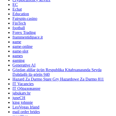
EC
Echat
Education
Fairspin-casino
FinTech
football
Forex Trading
frammentidipace.it
game
game-online
game-slot
games
gaming
Generative AI
Gözdən əlillər üçün Respublika Kitabxanasında Sevda
Dəlidağlı ilə görüş 940
Hazard Za Darmo Stare Gry Hazardowe Za Darmo 811
IT Vacancies
IT Образование
jabukatv.hr
juneCH
king johnnie
LeoVegas Irland
mail order brides