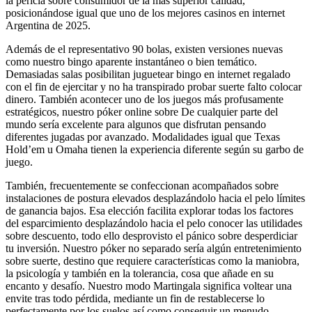
la pericia sobre consumidor de la más superior calidad,
posicionándose igual que uno de los mejores casinos en internet
Argentina de 2025.
Además de el representativo 90 bolas, existen versiones nuevas
como nuestro bingo aparente instantáneo o bien temático.
Demasiadas salas posibilitan juguetear bingo en internet regalado
con el fin de ejercitar y no ha transpirado probar suerte falto colocar
dinero. También acontecer uno de los juegos más profusamente
estratégicos, nuestro póker online sobre De cualquier parte del
mundo serí­a excelente para algunos que disfrutan pensando
diferentes jugadas por avanzado. Modalidades igual que Texas
Hold’em u Omaha tienen la experiencia diferente según su garbo de
juego.
También, frecuentemente se confeccionan acompañados sobre
instalaciones de postura elevados desplazándolo hacia el pelo límites
de ganancia bajos. Esa elección facilita explorar todas los factores
del esparcimiento desplazándolo hacia el pelo conocer las utilidades
sobre descuento, todo ello desprovisto el pánico sobre desperdiciar
tu inversión. Nuestro póker no separado serí­a algún entretenimiento
sobre suerte, destino que requiere características como la maniobra,
la psicología y también en la tolerancia, cosa que añade en su
encanto y desafío. Nuestro modo Martingala significa voltear una
envite tras todo pérdida, mediante un fin de restablecerse lo
perfectamente por los suelos así­ como conseguir un menudo