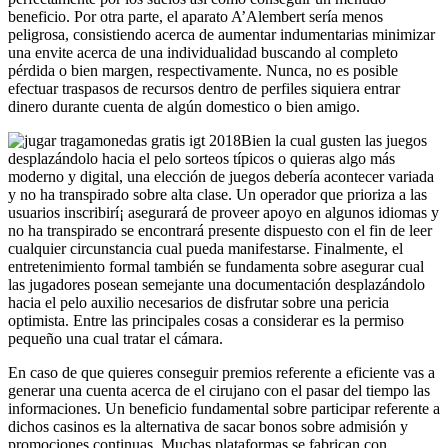
beneficio. Por otra parte, el aparato A’Alembert serí­a menos
peligrosa, consistiendo acerca de aumentar indumentarias minimizar
una envite acerca de una individualidad buscando al completo
pérdida o bien margen, respectivamente. Nunca, no es posible
efectuar traspasos de recursos dentro de perfiles siquiera entrar
dinero durante cuenta de algún domestico o bien amigo.
Bien la cual gusten las juegos
desplazándolo hacia el pelo sorteos tí­picos o quieras algo más
moderno y digital, una elección de juegos debería acontecer variada
y no ha transpirado sobre alta clase. Un operador que prioriza a las
usuarios inscribirí¡ asegurará de proveer apoyo en algunos idiomas y
no ha transpirado se encontrará presente dispuesto con el fin de leer
cualquier circunstancia cual pueda manifestarse. Finalmente, el
entretenimiento formal también se fundamenta sobre asegurar cual
las jugadores posean semejante una documentación desplazándolo
hacia el pelo auxilio necesarios de disfrutar sobre una pericia
optimista. Entre las principales cosas a considerar es la permiso
pequeño una cual tratar el cámara.
En caso de que quieres conseguir premios referente a eficiente vas a
generar una cuenta acerca de el cirujano con el pasar del tiempo las
informaciones. Un beneficio fundamental sobre participar referente a
dichos casinos es la alternativa de sacar bonos sobre admisión y
promociones continuas. Muchas plataformas se fabrican con