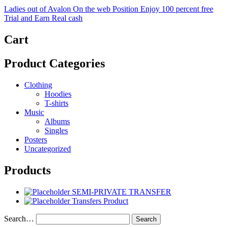
Ladies out of Avalon On the web Position Enjoy 100 percent free
Trial and Earn Real cash
Cart
Product Categories
Clothing
Hoodies
T-shirts
Music
Albums
Singles
Posters
Uncategorized
Products
SEMI-PRIVATE TRANSFER
Transfers Product
Search…