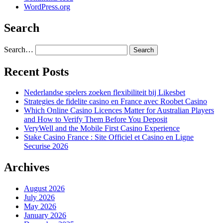
WordPress.org
Search
Search…
Recent Posts
Nederlandse spelers zoeken flexibiliteit bij Likesbet
Strategies de fidelite casino en France avec Roobet Casino
Which Online Casino Licences Matter for Australian Players
and How to Verify Them Before You Deposit
VeryWell and the Mobile First Casino Experience
Stake Casino France : Site Officiel et Casino en Ligne
Securise 2026
Archives
August 2026
July 2026
May 2026
January 2026