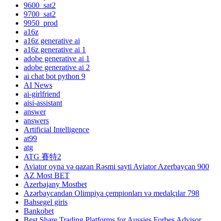
9600_sat2
9700_sat2
9950_prod
a16z
a16z generative ai
a16z generative ai 1
adobe generative ai 1
adobe generative ai 2
ai chat bot python 9
AI News
ai-girlfriend
aisi-assistant
answer
answers
Artificial Intelligence
at99
atg
ATG 賽特2
Aviator oyna və qazan Rəsmi sayti Aviator Azerbaycan 900
AZ Most BET
Azerbajany Mostbet
Azərbaycandan Olimpiya çempionları və medalçılar 798
Bahsegel giris
Bankobet
Best Share Trading Platforms for Aussies Forbes Advisor