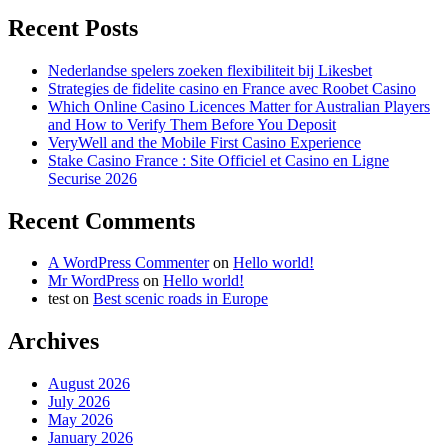
Recent Posts
Nederlandse spelers zoeken flexibiliteit bij Likesbet
Strategies de fidelite casino en France avec Roobet Casino
Which Online Casino Licences Matter for Australian Players
and How to Verify Them Before You Deposit
VeryWell and the Mobile First Casino Experience
Stake Casino France : Site Officiel et Casino en Ligne
Securise 2026
Recent Comments
A WordPress Commenter
on
Hello world!
Mr WordPress
on
Hello world!
test
on
Best scenic roads in Europe
Archives
August 2026
July 2026
May 2026
January 2026