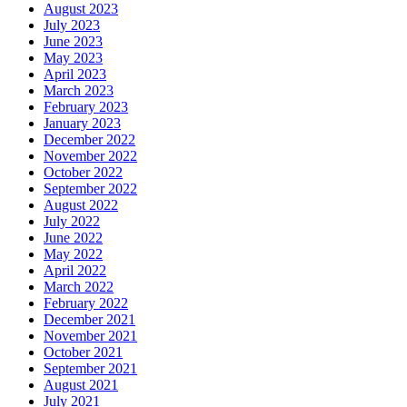
August 2023
July 2023
June 2023
May 2023
April 2023
March 2023
February 2023
January 2023
December 2022
November 2022
October 2022
September 2022
August 2022
July 2022
June 2022
May 2022
April 2022
March 2022
February 2022
December 2021
November 2021
October 2021
September 2021
August 2021
July 2021