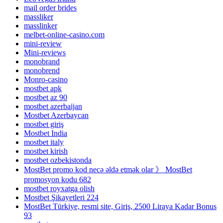
mail order brides
massliker
masslinker
melbet-online-casino.com
mini-review
Mini-reviews
monobrand
monobrend
Monro-casino
mostbet apk
mostbet az 90
mostbet azerbaijan
Mostbet Azerbaycan
mostbet giriş
Mostbet India
mostbet italy
mostbet kirish
mostbet ozbekistonda
MostBet promo kod necə əldə etmək olar 》 MostBet
promosyon kodu 682
mostbet royxatga olish
Mostbet Şikayetleri 224
MostBet Türkiye, resmi site, Giriş, 2500 Liraya Kadar Bonus
93