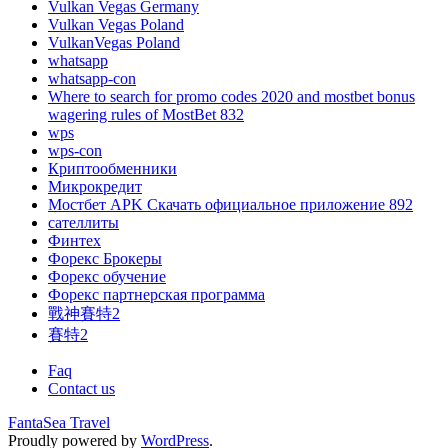
Vulkan Vegas Germany
Vulkan Vegas Poland
VulkanVegas Poland
whatsapp
whatsapp-con
Where to search for promo codes 2020 and mostbet bonus
wagering rules of MostBet 832
wps
wps-con
Криптообменники
Микрокредит
Мостбет APK Скачать официальное приложение 892
сателлиты
Финтех
Форекс Брокеры
Форекс обучение
Форекс партнерская программа
戰神賽特2
賽特2
Faq
Contact us
FantaSea Travel
Proudly powered by
WordPress
.