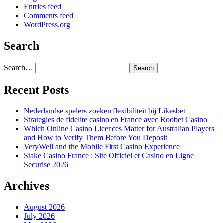
Entries feed
Comments feed
WordPress.org
Search
Search…
Recent Posts
Nederlandse spelers zoeken flexibiliteit bij Likesbet
Strategies de fidelite casino en France avec Roobet Casino
Which Online Casino Licences Matter for Australian Players
and How to Verify Them Before You Deposit
VeryWell and the Mobile First Casino Experience
Stake Casino France : Site Officiel et Casino en Ligne
Securise 2026
Archives
August 2026
July 2026