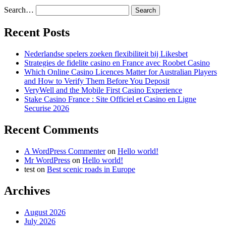
Search…
Recent Posts
Nederlandse spelers zoeken flexibiliteit bij Likesbet
Strategies de fidelite casino en France avec Roobet Casino
Which Online Casino Licences Matter for Australian Players
and How to Verify Them Before You Deposit
VeryWell and the Mobile First Casino Experience
Stake Casino France : Site Officiel et Casino en Ligne
Securise 2026
Recent Comments
A WordPress Commenter
on
Hello world!
Mr WordPress
on
Hello world!
test
on
Best scenic roads in Europe
Archives
August 2026
July 2026