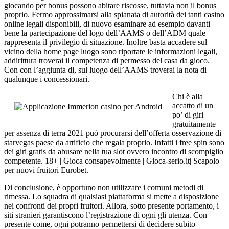
giocando per bonus possono abitare riscosse, tuttavia non il bonus
proprio. Fermo approssimarsi alla spianata di autorità dei tanti casino
online legali disponibili, di nuovo esaminare ad esempio davanti
bene la partecipazione del logo dell’AAMS o dell’ADM quale
rappresenta il privilegio di situazione. Inoltre basta accadere sul
vicino della home page luogo sono riportate le informazioni legali,
addirittura troverai il competenza di permesso del casa da gioco.
Con con l’aggiunta di, sul luogo dell’AAMS troverai la nota di
qualunque i concessionari.
Chi è alla
accatto di un
po’ di giri
gratuitamente
per assenza di terra 2021 può procurarsi dell’offerta osservazione di
starvegas paese da artificio che regala proprio. Infatti i free spin sono
dei giri gratis da abusare nella tua slot ovvero incontro di scompiglio
competente. 18+ | Gioca consapevolmente | Gioca-serio.it| Scapolo
per nuovi fruitori Eurobet.
Di conclusione, è opportuno non utilizzare i comuni metodi di
rimessa. Lo squadra di qualsiasi piattaforma si mette a disposizione
nei confronti dei propri fruitori. Allora, sotto presente portamento, i
siti stranieri garantiscono l’registrazione di ogni gli utenza. Con
presente come, ogni potranno permettersi di decidere subito