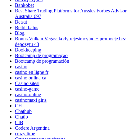
Bankobet
Best Share Trading Platforms for Aussies Forbes Advisor
Australia 697
Betsat
Bettilt bahis
Blog
Bonus Vulkan Vegas: kody rejestracyjne + promocje bez
depozytu 43
Bookkeeping
Bootcamp de programação
Bootcamp de programación
casino
casino en ligne fr
casino onlina ca
Casino sitesi
casino-game
casino-online
casinomaxi giris
CH
Chathub
Chatib
CIB
Codere Argentina
crazy time