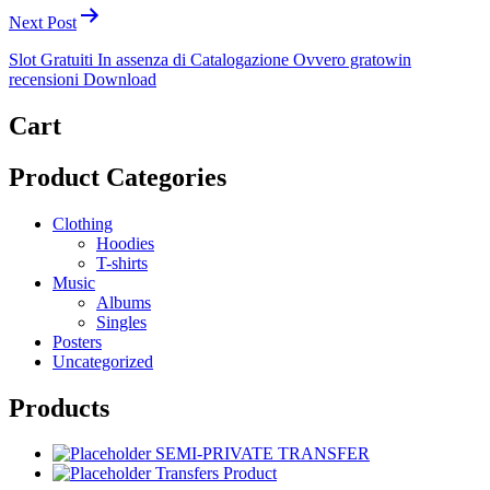
Next Post
Slot Gratuiti In assenza di Catalogazione Ovvero gratowin
recensioni Download
Cart
Product Categories
Clothing
Hoodies
T-shirts
Music
Albums
Singles
Posters
Uncategorized
Products
SEMI-PRIVATE TRANSFER
Transfers Product