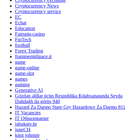
Cryptocurrency exchange
Cryptocurrency News
Cryptocurrency service
EC
Echat
Education
Fairspin-casino
FinTech
football
Forex Trading
frammentidipace.it
game
game-online
game-slot
games
gaming
Generative AI
Gözdən əlillər üçün Respublika Kitabxanasında Sevda
Dəlidağlı ilə görüş 940
Hazard Za Darmo Stare Gry Hazardowe Za Darmo 811
IT Vacancies
IT Образование
jabukatv.hr
juneCH
king johnnie