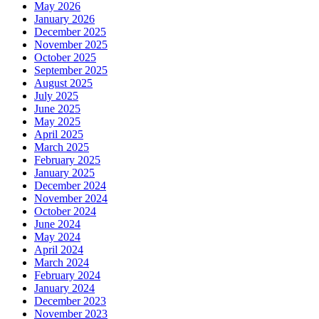
May 2026
January 2026
December 2025
November 2025
October 2025
September 2025
August 2025
July 2025
June 2025
May 2025
April 2025
March 2025
February 2025
January 2025
December 2024
November 2024
October 2024
June 2024
May 2024
April 2024
March 2024
February 2024
January 2024
December 2023
November 2023