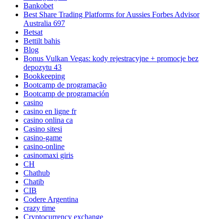
Bankobet
Best Share Trading Platforms for Aussies Forbes Advisor
Australia 697
Betsat
Bettilt bahis
Blog
Bonus Vulkan Vegas: kody rejestracyjne + promocje bez
depozytu 43
Bookkeeping
Bootcamp de programação
Bootcamp de programación
casino
casino en ligne fr
casino onlina ca
Casino sitesi
casino-game
casino-online
casinomaxi giris
CH
Chathub
Chatib
CIB
Codere Argentina
crazy time
Cryptocurrency exchange