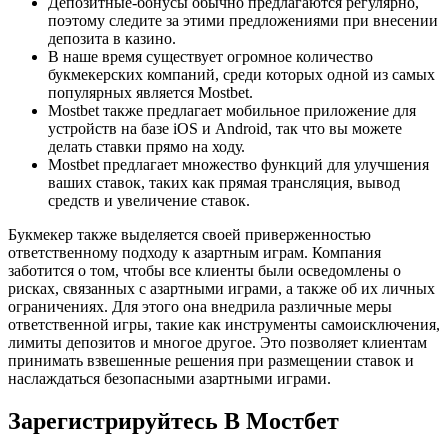
Депозитные-бонусы обычно предлагаются регулярно,
поэтому следите за этими предложениями при внесении
депозита в казино.
В наше время существует огромное количество
букмекерских компаний, среди которых одной из самых
популярных является Mostbet.
Mostbet также предлагает мобильное приложение для
устройств на базе iOS и Android, так что вы можете
делать ставки прямо на ходу.
Mostbet предлагает множество функций для улучшения
ваших ставок, таких как прямая трансляция, вывод
средств и увеличение ставок.
Букмекер также выделяется своей приверженностью
ответственному подходу к азартным играм. Компания
заботится о том, чтобы все клиенты были осведомлены о
рисках, связанных с азартными играми, а также об их личных
ограничениях. Для этого она внедрила различные меры
ответственной игры, такие как инструменты самоисключения,
лимиты депозитов и многое другое. Это позволяет клиентам
принимать взвешенные решения при размещении ставок и
наслаждаться безопасными азартными играми.
Зарегистрируйтесь В Мостбет