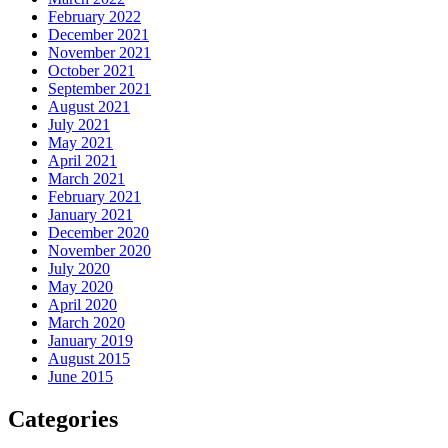
February 2022
December 2021
November 2021
October 2021
September 2021
August 2021
July 2021
May 2021
April 2021
March 2021
February 2021
January 2021
December 2020
November 2020
July 2020
May 2020
April 2020
March 2020
January 2019
August 2015
June 2015
Categories