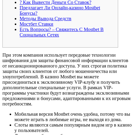
? Как Вывести Деньги Со Ставок?
Предлагает Ли Онлайн-казино Mostbet
Бонусы?
Методы Вывода Средств
Мостбет Ставки
Есть Вопросы? – Свяжитесь С Mostbet В
Социальных Сетях
При этом компания использует передовые технологии
шифрования для защиты финансовой информации клиентов
от несанкционированного доступа. У них строгая политика
защиты своих клиентов от любого мошенничества или
злоупотреблений. В казино Mostbet вы можете
присоединиться к эксклюзивному VIP-клубу и получить
дополнительные специальные услуги. В рамках VIP-
программы участники будут вознаграждены эксклюзивными
предложениями и бонусами, адаптированными к их игровым
потребностям.
Мобильная версия Mostbet очень удобна, потому что вы
можете играть в любимые игры, не выходя из дома.
Слоты являются самым популярным видом игр в казино
у пользователей.