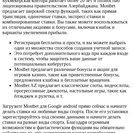
Букмекерская контора работает более 20 лет и полностью
лицензирована правительством Азербайджана. Mostbet
предлагает широкий спектр функций, таких как прямая
трансляция, одиночные ставки, экспресс-ставки и
комбинированные ставки. Вы также можете воспользоваться
их отличными акциями и бонусами, включая кэшбэк и
варианты увеличения прибыли.
Регистрация бесплатна и проста, и вы можете выбрать
один из множества способов создания учетной записи.
Это потребует дополнительного кода при каждом входе
в систему, чтобы защитить ваши данные от
потенциальных киберугроз.
Mostbet предлагает различные бонусы и акции для
игроков казино, такие как приветственные бонусы,
предложения кэшбэка и бесплатные вращения.
Mostbet AZ предлагает классические слоты, видеослоты,
прогрессивные джекпоты, настольные игры, такие как
блэкджек и рулетка, и т.
Загрузите Mostbet для Google android прямо сейчас и начните
делать ставки на любимые виды спорта. После его установки
зарегистрируйтесь под своими данными и начните делать
ставки на разные виды спорта. Благодаря огромным
возможностям и фантастическим функциям вы обязательно
найдете что-то, что соответствует вашим потребностям.