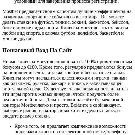
условиями для завершения процесса регистрации.
Mostbet предлагает своим клиентам лучшие коэффициенты на
различные спортивные события со всего мира. Вы можете
делать ставки на футбол, теннис, хоккей, баскетбол, бейсбол,
бокс и другие виды спорта. Клиенты могут делать ставки на
любой вид спорта, включая футбол, волейбол, баскетбол и
многое другое.
Пошаговый Вход На Сайт
Новые клиенты могут воспользоваться 100% приветственным
бонусом до €100. Кроме того, регулярно предлагаются бонусы
на пополнение счета, а также кэшбэк и бесплатные ставки.
Клиенты могут насладиться классическими играми, такими
как блэкджек, рулетка, баккара и покер, в захватывающей
виртуальной среде. Существует также возможность играть в
эти игры против живых дилеров, чтобы получить более
реалистичный опыт. Делать ставки на сайте букмекерской
конторы Mostbet легко и просто. Войдите в свой аккаунт,
выберите рынок, на который вы хотите сделать ставку, и
введите размер ставки.
Кроме того, он предлагает комплексные возможности
поддержки клиентов по электронной почте, телефону