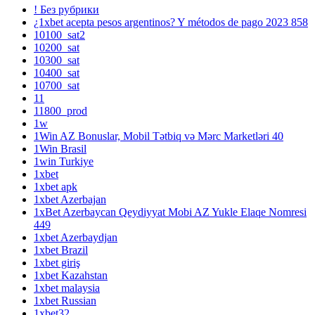
! Без рубрики
¿1xbet acepta pesos argentinos? Y métodos de pago 2023 858
10100_sat2
10200_sat
10300_sat
10400_sat
10700_sat
11
11800_prod
1w
1Win AZ Bonuslar, Mobil Tətbiq və Mərc Marketləri 40
1Win Brasil
1win Turkiye
1xbet
1xbet apk
1xbet Azerbajan
1xBet Azerbaycan Qeydiyyat Mobi AZ Yukle Elaqe Nomresi
449
1xbet Azerbaydjan
1xbet Brazil
1xbet giriş
1xbet Kazahstan
1xbet malaysia
1xbet Russian
1xbet32