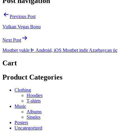
Post navigation
Previous Post
Vulkan Vegas Bonu
Next Post
Mostbet yukle ᐈ Android, iOS Mostbet indir Azərbaycan üç
Cart
Product Categories
Clothing
Hoodies
T-shirts
Music
Albums
Singles
Posters
Uncategorized