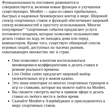
Функциональность постоянно развивается и
совершенствуется, включая новые функции и улучшения
существующих. Mostbet — одна из самых прибыльных,
быстрых и надежных букмекерских контор в мире. Широкий
спектр спортивных ставок и функций обеспечивает широкий
спектр возможностей и простоту использования. Многие
популярные” “спортивные события предлагают услуги
потокового вещания, которые позволяют пользователям
делать ставки на ходу, не находясь дома или перед
компьютером. Кроме того, существует обширный список
игровых опций, доступных на тысячах рынков,
охватывающих множество лиг и стран.
Они позволяют клиентам воспользоваться
меняющимися коэффициентами и делать ставки в
режиме реального времени.
Live Online casino предлагает широкий выбор
увлекательных игр в живом казино.
Это лишь некоторые из многих спортивных турниров и
игр со ставками, которые вы можете найти на Mostbet.
Вы сможете смотреть матчи в прямом эфире и делать
ставки из любого места в любое время.
Скачайте Mostbet в Азербайджане и присоединитесь к
миру спортивных ставок.