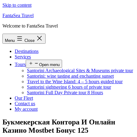
Skip to content
FantaSea Travel
Welcome to FantaSea Travel
Menu
Close
Destinations
Services
Tours
Open menu
Santorini Archaeological Sites & Museums private tour
Santorini: wine tasting and enchanting sunset
Travel to the Wine Island: 4 – 5 hours guided tour
Santorini sightseeing 6 hours of private tour
Santorini Full Day Private tour 8 Hours
Our Fleet
Contact us
My account
Букмекерская Контора И Онлайн
Казино Mostbet Бонус 125