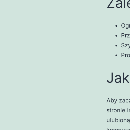
Zal
Og
Prz
Szy
Pro
Jak
Aby zacz
stronie 
ulubioną