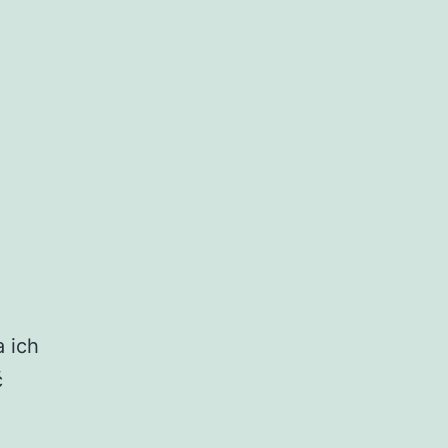
 ich
ć