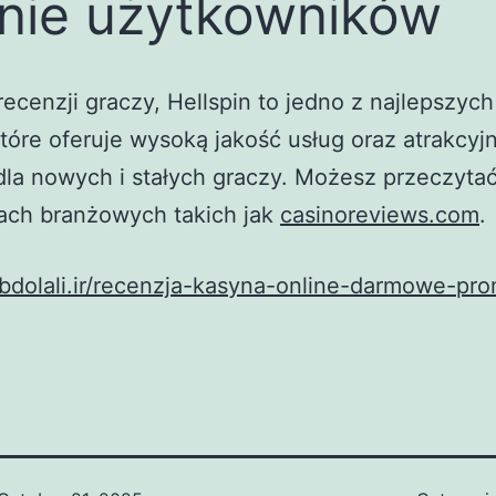
nie użytkowników
ecenzji graczy, Hellspin to jedno z najlepszyc
które oferuje wysoką jakość usług oraz atrakcyj
la nowych i stałych graczy. Możesz przeczytać
ach branżowych takich jak
casinoreviews.com
.
abdolali.ir/recenzja-kasyna-online-darmowe-pr