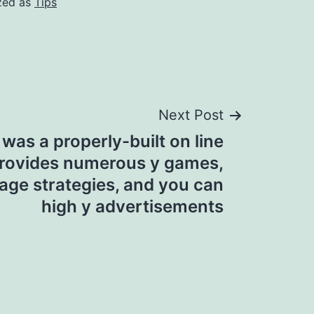
zed as
Tips
Next Post
as a properly-built on line
provides numerous y games,
tage strategies, and you can
high y advertisements