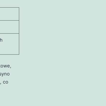
ch
towe,
asyno
, co