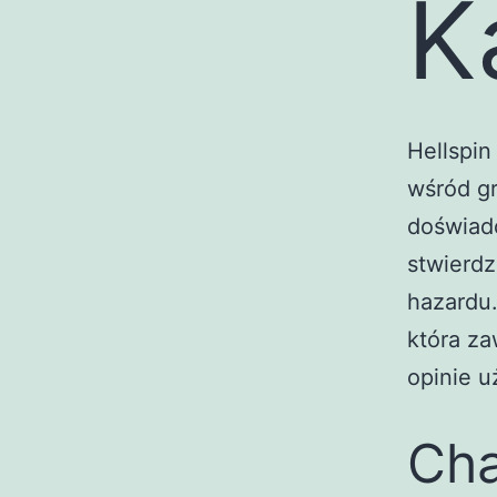
K
Hellspin
wśród gr
doświad
stwierdz
hazardu.
która za
opinie 
Cha