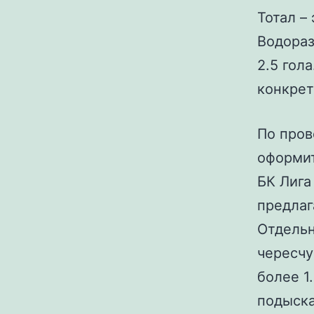
Тотал –
Водораз
2.5 гол
конкрет
По пров
оформит
БК Лига
предлаг
Отдельн
чересчу
более 1
подыска