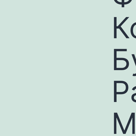
К
Б
Р
М