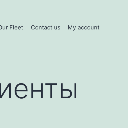
Our Fleet
Contact us
My account
n
u
иенты