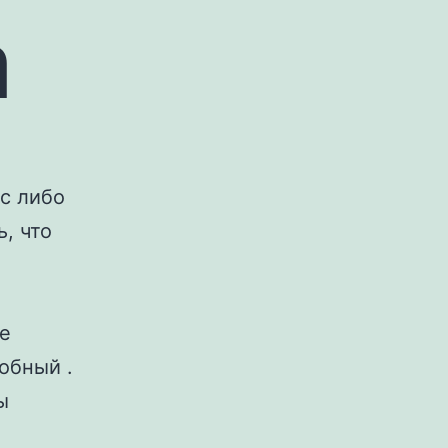
а
ис либо
, что
е
обный .
ы