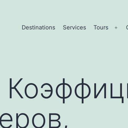
Destinations
Services
Tours
Ope
men
 Коэффиц
еров,