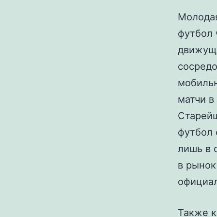
Молодая
футбол 
движуща
сосредо
мобильн
матчи в
Старейш
футбол 
лишь в 
в рынок
официал
Также к