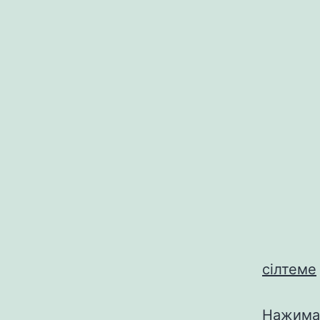
сілтеме
Нажимая