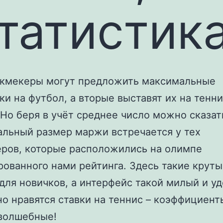
татистик
укмекеры могут предложить максимальные
ки на футбол, а вторые выставят их на тенн
 Но беря в учёт среднее число можно сказать
льный размер маржи встречается у тех
ров, которые расположились на олимпе
ованного нами рейтинга. Здесь такие круты
для новичков, а интерфейс такой милый и уд
о нравятся ставки на теннис – коэффициент
волшебные!