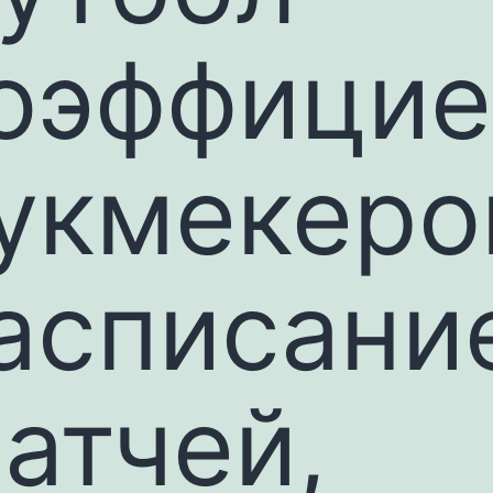
оэффицие
укмекеро
асписани
атчей,