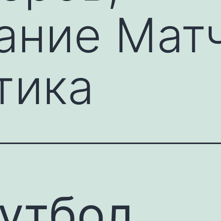
ание Мат
тика
утбол