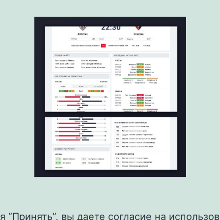
 “Принять”, вы даете согласие на использо