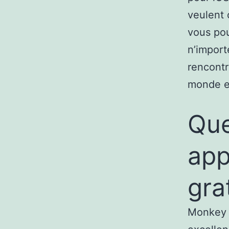
veulent 
vous po
n’import
rencontr
monde en
Que
app
gra
Monkey e