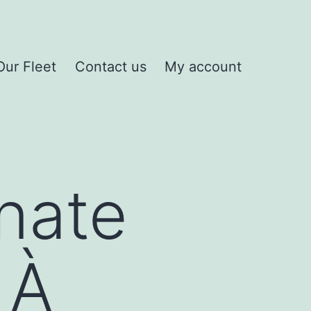
Our Fleet
Contact us
My account
n
u
rnate
 À