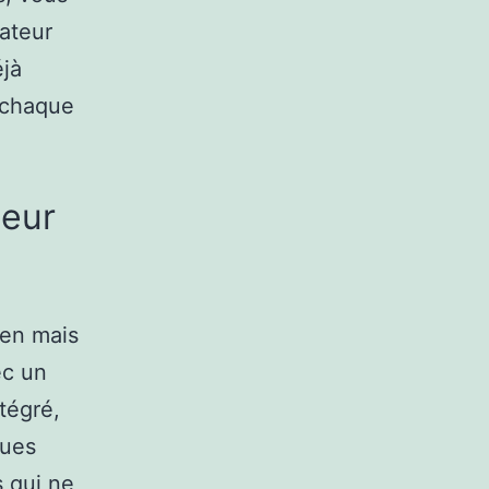
sateur
éjà
e chaque
ceur
ien mais
ec un
tégré,
ques
 qui ne