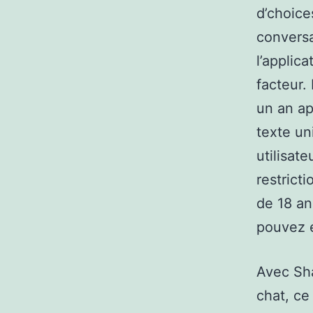
d’choice
conversa
l’applica
facteur.
un an ap
texte un
utilisat
restrict
de 18 an
pouvez é
Avec Sha
chat, c