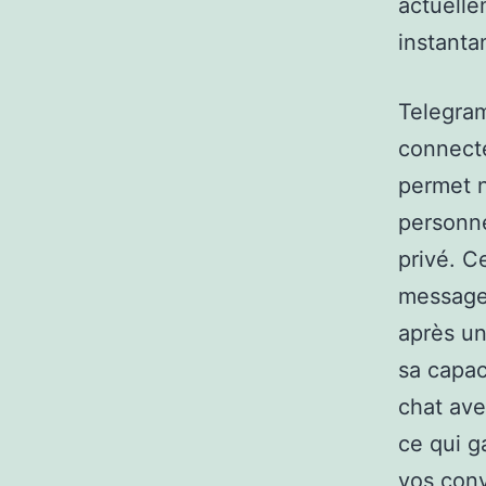
actuell
instanta
Telegram
connecte
permet n
personne
privé. C
messager
après un 
sa capac
chat ave
ce qui g
vos conv