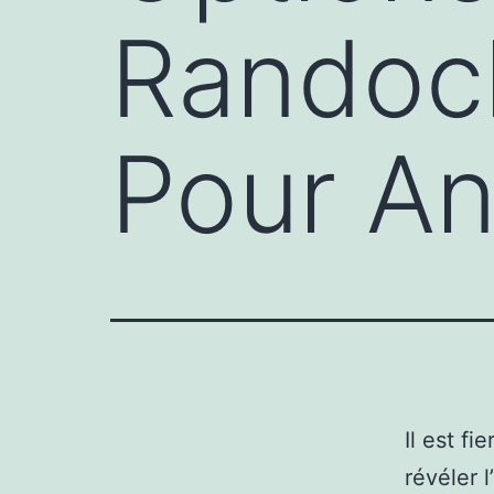
Randoch
Pour An
Il est fi
révéler 