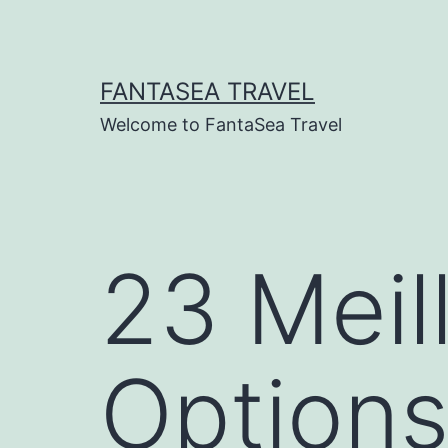
Skip
to
content
FANTASEA TRAVEL
Welcome to FantaSea Travel
23 Meil
Options