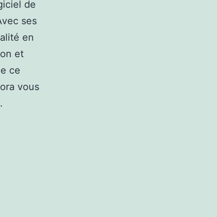
iciel de
 Avec ses
alité en
ion et
ue ce
mora vous
.