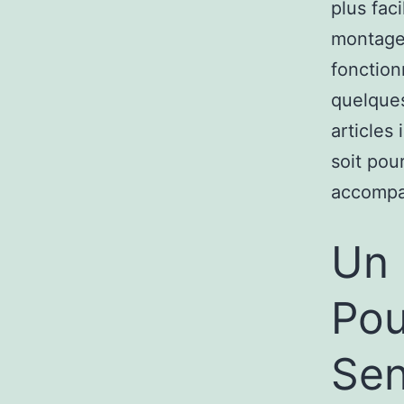
plus fac
montage 
fonction
quelques
articles
soit pou
accompag
Un 
Pou
Se