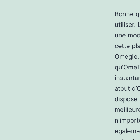
Bonne qu
utiliser
une modé
cette pl
Omegle, 
qu’OmeTV
instanta
atout d’
dispose 
meilleur
n’import
également