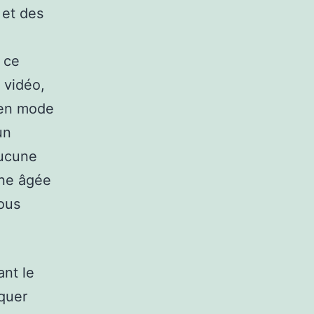
 et des
e ce
 vidéo,
 en mode
un
aucune
nne âgée
vous
nt le
quer