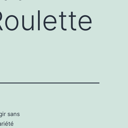
oulette
gir sans
ariété