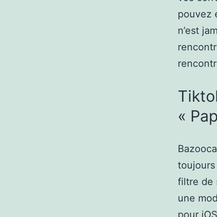
pouvez é
n’est ja
rencontr
rencontr
Tikto
« Pap
Bazoocam
toujours
filtre d
une modé
pour iOS