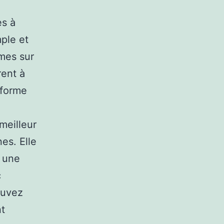
es à
mple et
mes sur
rent à
eforme
meilleur
es. Elle
r une
c
ouvez
nt