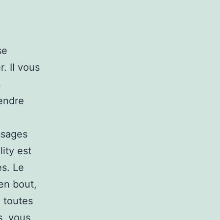
se
. Il vous
s
rendre
ssages
lity est
es. Le
en bout,
e toutes
s, vous