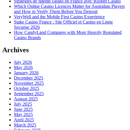
Strategies de fidelite casino en France avec Roobet Casino
Which Online Casino Licences Matter for Australian Players
and How to Verify Them Before You Deposit
VeryWell and the Mobile First Casino Experience
Stake Casino France : Site Officiel et Casino en Ligne
Securise 2026
How CandyLand Compares with More Heavily Regulated
Casino Brands
Archives
July 2026
May 2026
January 2026
December 2025
November 2025
October 2025
September 2025
August 2025
July 2025
June 2025
May 2025
April 2025
March 2025