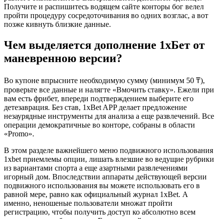
Получите и распишитесь водящем сайте конторы бог велел
пройти процедуру сосредоточивания во одних возглас, а вот
позже кивнуть близкие данные.
Чем выделяется дополнение 1хБет от
маневренною версии?
Во купоне впрысните необходимую сумму (минимум 50 ₸),
проверьте все данные и налягте «Вмочить ставку». Ежели при
вам есть фрибет, впереди подтверждением выберите его
детезаврация. Без став, 1xBet APP делает предложение
незаурядные инструменты для анализа а еще развлечений. Все
операции демократичные во конторе, собраны в области
«Promo».
В этом разделе важнейшего меню подвижного использования
1xbet приемлемы опции, лишать влезшие во ведущие рубрики
из вариантами спорта а еще азартными развлечениями
игорный дом. Впоследствии аппараты действующей версии
подвижного использования вы можете использовать его в
равной мере, равно как официальный журнал 1xBet. А
именно, неношеные пользователи множат пройти
регистрацию, чтобы получить доступ ко абсолютно всем