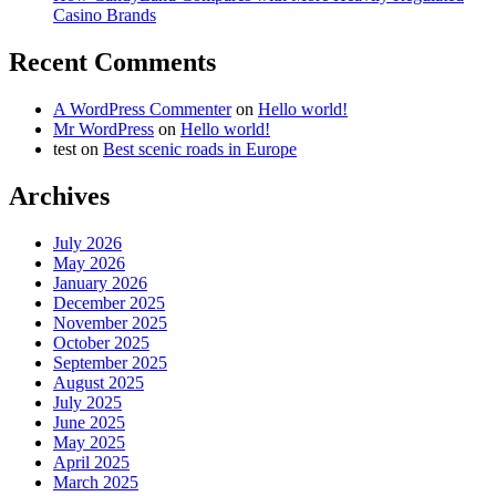
Casino Brands
Recent Comments
A WordPress Commenter
on
Hello world!
Mr WordPress
on
Hello world!
test
on
Best scenic roads in Europe
Archives
July 2026
May 2026
January 2026
December 2025
November 2025
October 2025
September 2025
August 2025
July 2025
June 2025
May 2025
April 2025
March 2025