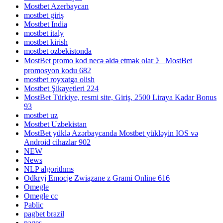
Mostbet Azerbaycan
mostbet giriş
Mostbet India
mostbet italy
mostbet kirish
mostbet ozbekistonda
MostBet promo kod necə əldə etmək olar 》 MostBet
promosyon kodu 682
mostbet royxatga olish
Mostbet Şikayetleri 224
MostBet Türkiye, resmi site, Giriş, 2500 Liraya Kadar Bonus
93
mostbet uz
Mostbet Uzbekistan
MostBet yüklə Azərbaycanda Mostbet yükləyin IOS və
Android cihazlar 902
NEW
News
NLP algorithms
Odkryj Emocje Związane z Grami Online 616
Omegle
Omegle cc
Pablic
pagbet brazil
pages