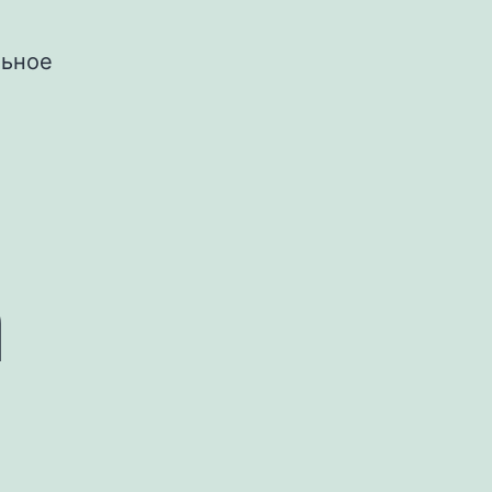
льное
а