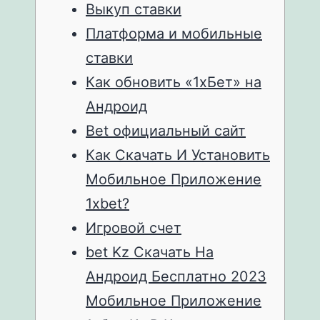
Выкуп ставки
Платформа и мобильные
ставки
Как обновить «1хБет» на
Андроид
Bet официальный сайт
Как Скачать И Установить
Мобильное Приложение
1xbet?
Игровой счет
bet Kz Скачать На
Андроид Бесплатно 2023
Мобильное Приложение