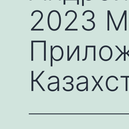
2023 М
Прилож
Казахс