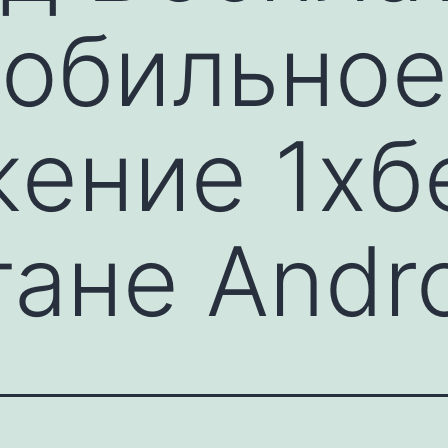
обильное
ение 1хбе
тане Andr