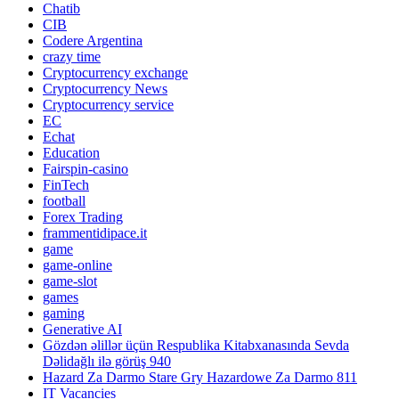
Chatib
CIB
Codere Argentina
crazy time
Cryptocurrency exchange
Cryptocurrency News
Cryptocurrency service
EC
Echat
Education
Fairspin-casino
FinTech
football
Forex Trading
frammentidipace.it
game
game-online
game-slot
games
gaming
Generative AI
Gözdən əlillər üçün Respublika Kitabxanasında Sevda
Dəlidağlı ilə görüş 940
Hazard Za Darmo Stare Gry Hazardowe Za Darmo 811
IT Vacancies