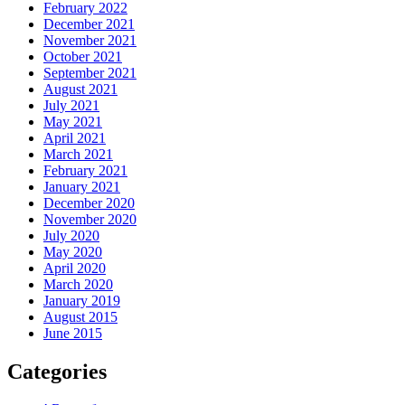
February 2022
December 2021
November 2021
October 2021
September 2021
August 2021
July 2021
May 2021
April 2021
March 2021
February 2021
January 2021
December 2020
November 2020
July 2020
May 2020
April 2020
March 2020
January 2019
August 2015
June 2015
Categories