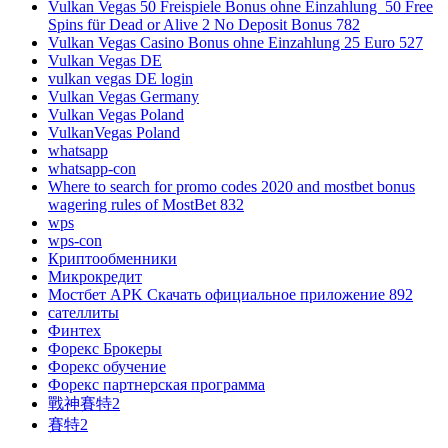
Vulkan Vegas 50 Freispiele Bonus ohne Einzahlung ️ 50 Free
Spins für Dead or Alive 2 No Deposit Bonus 782
Vulkan Vegas Casino Bonus ohne Einzahlung 25 Euro 527
Vulkan Vegas DE
vulkan vegas DE login
Vulkan Vegas Germany
Vulkan Vegas Poland
VulkanVegas Poland
whatsapp
whatsapp-con
Where to search for promo codes 2020 and mostbet bonus
wagering rules of MostBet 832
wps
wps-con
Криптообменники
Микрокредит
Мостбет APK Скачать официальное приложение 892
сателлиты
Финтех
Форекс Брокеры
Форекс обучение
Форекс партнерская программа
戰神賽特2
賽特2