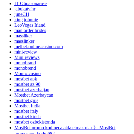
IT Образование
jabukatv.hr
juneCH
king johnnie
LeoVegas Irland
mail order brides
massliker
masslinker
melbet-online-casino.com
mini-review
Mini-reviews
monobrand
monobrend
Monro-casino
mostbet apk
mostbet az 90
mostbet azerbaijan
Mostbet Azerbaycan
mostbet giriş
Mostbet India
mostbet italy
mostbet kirish
mostbet ozbekistonda
MostBet promo kod necə əldə etmək olar 》 MostBet
promosyon kodu 682