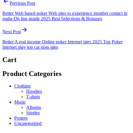
Previous Post
Better Web based poker Web sites to experience mostbet contact in
malta On line inside 2025 Best Selections & Bonuses
Next Post
Better A real income Online poker Internet sites 2025 Top Poker
Internet play top cat slots sites
Cart
Product Categories
Clothing
Hoodies
T-shirts
Music
Albums
Singles
Posters
Uncategorized