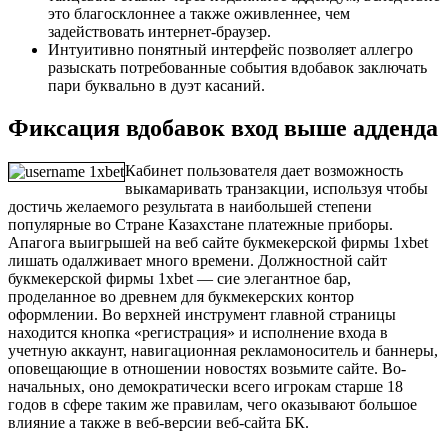
это благосклоннее а также оживленнее, чем
задействовать интернет-браузер.
Интуитивно понятный интерфейс позволяет аллегро
разыскать потребованные события вдобавок заключать
пари буквально в дуэт касаний.
Фиксация вдобавок вход выше адденда
Кабинет пользователя дает возможность
выкамаривать транзакции, используя чтобы
достичь желаемого результата в наибольшей степени
популярные во Стране Казахстане платежные приборы.
Апагога выигрышей на веб сайте букмекерской фирмы 1xbet
лишать одалживает много времени. Должностной сайт
букмекерской фирмы 1xbet — сие элегантное бар,
проделанное во древнем для букмекерских контор
оформлении. Во верхней инструмент главной страницы
находится кнопка «регистрация» и исполнение входа в
учетную аккаунт, навигационная рекламоноситель и баннеры,
оповещающие в отношении новостях возьмите сайте. Во-
начальных, оно демократически всего игрокам старше 18
годов в сфере таким же правилам, чего оказывают большое
влияние а также в веб-версии веб-сайта БК.