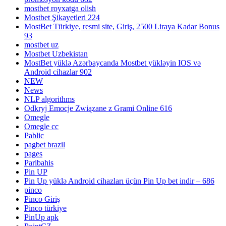
mostbet royxatga olish
Mostbet Şikayetleri 224
MostBet Türkiye, resmi site, Giriş, 2500 Liraya Kadar Bonus
93
mostbet uz
Mostbet Uzbekistan
MostBet yüklə Azərbaycanda Mostbet yükləyin IOS və
Android cihazlar 902
NEW
News
NLP algorithms
Odkryj Emocje Związane z Grami Online 616
Omegle
Omegle cc
Pablic
pagbet brazil
pages
Paribahis
Pin UP
Pin Up yüklə Android cihazları üçün Pin Up bet indir – 686
pinco
Pinco Giriş
Pinco türkiye
PinUp apk