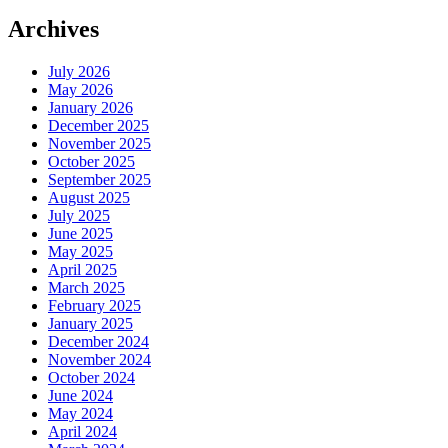
Archives
July 2026
May 2026
January 2026
December 2025
November 2025
October 2025
September 2025
August 2025
July 2025
June 2025
May 2025
April 2025
March 2025
February 2025
January 2025
December 2024
November 2024
October 2024
June 2024
May 2024
April 2024