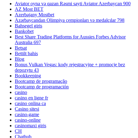
Aviator oyna və qazan Rəsmi sayti Aviator Azerbaycan 900
AZ Most BET
Azerbajany Mostbet
Azərbaycandan Olimpiya çempionları və medalçılar 798
Bahsegel giris
Bankobet
Best Share Trading Platforms for Aussies Forbes Advisor
Australia 697
Betsat
Bettilt bahis
Blog
Bonus Vulkan Vegas: kody rejestracyjne + promocje bez
depozytu 43
Bookkeeping
Bootcamp de programação
Bootcamp de programación
casino
casino en ligne fr
casino onlina ca
Casino sitesi
casino-game
casino-online
casinomaxi giris
CH
Chathub