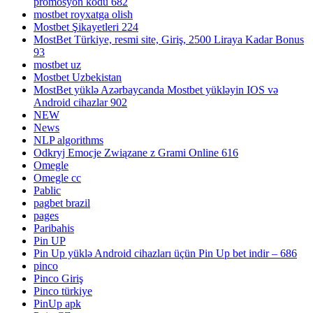
promosyon kodu 682
mostbet royxatga olish
Mostbet Şikayetleri 224
MostBet Türkiye, resmi site, Giriş, 2500 Liraya Kadar Bonus
93
mostbet uz
Mostbet Uzbekistan
MostBet yüklə Azərbaycanda Mostbet yükləyin IOS və
Android cihazlar 902
NEW
News
NLP algorithms
Odkryj Emocje Związane z Grami Online 616
Omegle
Omegle cc
Pablic
pagbet brazil
pages
Paribahis
Pin UP
Pin Up yüklə Android cihazları üçün Pin Up bet indir – 686
pinco
Pinco Giriş
Pinco türkiye
PinUp apk