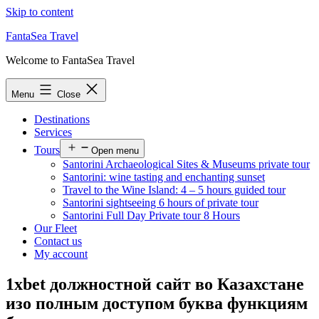
Skip to content
FantaSea Travel
Welcome to FantaSea Travel
Menu
Close
Destinations
Services
Tours
Open menu
Santorini Archaeological Sites & Museums private tour
Santorini: wine tasting and enchanting sunset
Travel to the Wine Island: 4 – 5 hours guided tour
Santorini sightseeing 6 hours of private tour
Santorini Full Day Private tour 8 Hours
Our Fleet
Contact us
My account
1xbet должностной сайт во Казахстане
изо полным доступом буква функциям