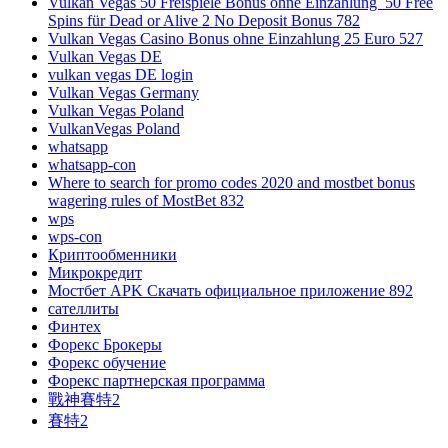
Vulkan Vegas 50 Freispiele Bonus ohne Einzahlung ️ 50 Free
Spins für Dead or Alive 2 No Deposit Bonus 782
Vulkan Vegas Casino Bonus ohne Einzahlung 25 Euro 527
Vulkan Vegas DE
vulkan vegas DE login
Vulkan Vegas Germany
Vulkan Vegas Poland
VulkanVegas Poland
whatsapp
whatsapp-con
Where to search for promo codes 2020 and mostbet bonus
wagering rules of MostBet 832
wps
wps-con
Криптообменники
Микрокредит
Мостбет APK Скачать официальное приложение 892
сателлиты
Финтех
Форекс Брокеры
Форекс обучение
Форекс партнерская программа
戰神賽特2
賽特2