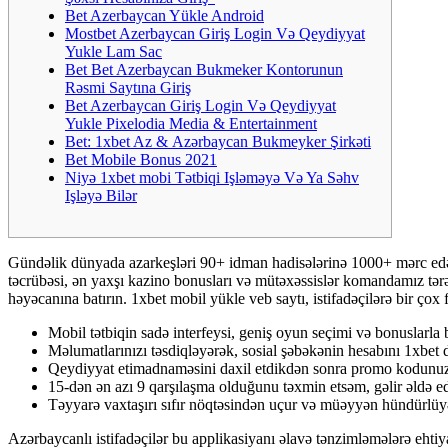
Bet Azerbaycan Yükle Android
Mostbet Azerbaycan Giriş Login Və Qeydiyyat
Yukle Lam Sac
Bet Bet Azerbaycan Bukmeker Kontorunun
Rəsmi Saytına Giriş
Bet Azerbaycan Giriş Login Və Qeydiyyat
Yukle Pixelodia Media & Entertainment
Bet: 1xbet Az & Аzərbаyсаn Bukmеykеr Şirkəti
Bet Mobile Bonus 2021
Niyə 1xbet mobi Tətbiqi Işləməyə Və Ya Səhv
Işləyə Bilər
Gündəlik dünyada azarkeşləri 90+ idman hadisələrinə 1000+ mərc edə b
təcrübəsi, ən yaxşı kazino bonusları və mütəxəssislər komandamız tərəfi
həyəcanına batırın. 1xbet mobil yükle veb saytı, istifadəçilərə bir çox
Mobil tətbiqin sadə interfeysi, geniş oyun seçimi və bonuslarla 
Məlumatlarınızı təsdiqləyərək, sosial şəbəkənin hesabını 1xbet 
Qeydiyyat etimadnaməsini daxil etdikdən sonra promo kodunu
15-dən ən azı 9 qarşılaşma olduğunu təxmin etsəm, gəlir əldə e
Təyyarə vaxtaşırı sıfır nöqtəsindən uçur və müəyyən hündürlüyə
Azərbaycanlı istifadəçilər bu applikasiyanı əlavə tənzimləmələrə ehtiy