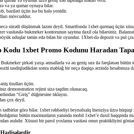
da qumar və oyunlar üzrə geniş xətt tapmağa imkan verir.
rə və ya qumar oynaya bilər.
, bəziləri üçün isə bu hələ yenidir.
dları mövcuddur.
ə sürətli düşünmək lazım deyil. Smartfonda 1xbet qurmaq üçün xüsusi 
er vasitəsilə bukmeker kontorunun saytına daxil ola bilərsiniz. Balans
 böyük uduşlar təmin edə bilən bir oyundur. 1Xbet-də depozit və pul çı
 Kodu 1xbet Promo Kodunu Haradan Tapa 
 Bukmeker şirkəti yaxşı əmsallarla və ən geniş sıra ilə fərqlənən bütün 
poziti təsdiqlədikdən sonra məbləğ bir neçə dəqiqə ərzində hesabınıza d
iş üsulları üçün.
nız demonstration rejimi sizə təqdim olunacaq.
e ardından “Giriş” düğmesine tıklayın.
an çox deyil.
birlər görə bilər. 1xbet rəhbərliyi beynəlxalq lisenziya üzrə hüquqi xid
şdırdığımız bütün məzmunların yanında mobil 1xbet’e daxil haqqında məl
an asılıdır. Xüsusi bir parol yoxlama vasitəsi onun praktikliyini göstər
Hadisələrdir