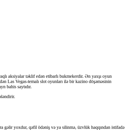
qlı aksiyalar təklif edən etibarlı bukmekerdir. Ən yaxşı oyun
 edən Las Vegas-temalı slot oyunları ilə bir kazino döşəməsinin
yn bahis saytıdır.
ləndirir.
a gəlir yoxdur, qəfil ödəniş və ya silinmə, üzvlük haqqından istifadə