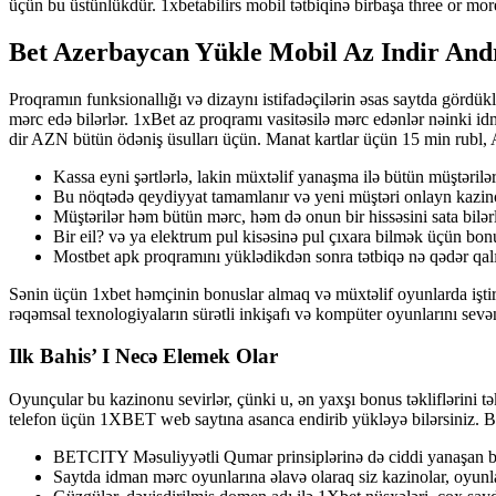
üçün bu üstünlükdür. 1xbetabilirs mobil tətbiqinə birbaşa three or mo
Bet Azerbaycan Yükle Mobil Az Indir Andr
Proqramın funksionallığı və dizaynı istifadəçilərin əsas saytda gördü
mərc edə bilərlər. 1xBet az proqramı vasitəsilə mərc edənlər nəinki 
dir AZN bütün ödəniş üsulları üçün. Manat kartlar üçün 15 min rubl, A
Kassa eyni şərtlərlə, lakin müxtəlif yanaşma ilə bütün müştərilər
Bu nöqtədə qeydiyyat tamamlanır və yeni müştəri onlayn kazinon
Müştərilər həm bütün mərc, həm də onun bir hissəsini sata bilərl
Bir eil? və ya elektrum pul kisəsinə pul çıxara bilmək üçün bo
Mostbet apk proqramını yüklədikdən sonra tətbiqə nə qədər qalıb
Sənin üçün 1xbet həmçinin bonuslar almaq və müxtəlif oyunlarda iştir
rəqəmsal texnologiyaların sürətli inkişafı və kompüter oyunlarını sevə
Ilk Bahis’ I Necə Elemek Olar
Oyunçular bu kazinonu sevirlər, çünki u, ən yaxşı bonus təkliflərini t
telefon üçün 1XBET web saytına asanca endirib yükləyə bilərsiniz. 
BETCITY Məsuliyyətli Qumar prinsiplərinə də ciddi yanaşan buk
Saytda idman mərc oyunlarına əlavə olaraq siz kazinolar, oyunlar