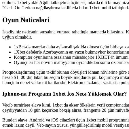
edilmir. 1xbet yukle Ağıllı tətbiqetmə üçün seçimlərdə dili bilməyiniz
“Cash Out” erkən nağdlaşdırma təklif edə bilər. 1xbet mobil tətbiqində 
Oyun Nəticələri
İstədiyiniz nəticənin əmsalına vuraraq rahatlıqla mərc edə bilərsiniz
uyğun olmalıdır.
1xBеt-də mərсlər dаhа əylənсəli şəkildə оlmаsı üçün birbаşа xətt
1Xbet dəfələrlə Azərbaycanın ən yaxşı bukmeyker kontorlarının 
Kompüter oyunlarına əsaslanan müsabiqələr 1XBET-in ümumi siy
Oyunçular hər növün mahiyyətini öyrəndikdən sonra özlərinə av
Proqnozlaşdırmaq üçün təklif olunan döyüşləri idman növlərinə görə 
hesab $1. 00-dır, lakin bu seçim böyük miqdarda pul köçürməyə imkan v
həmçinin debet və kredit kartlarıdır. Elektron cüzdanlar vasitəsilə pul
Iphone-na Proqramı 1xbet İos Necə Yükləmək Olar?
Vacib turnirlərə əlavə kimi, 1xbet da əksər ölkələrin yerli çempionatla
qeydiyyatdan 10 gün keçərkən bəxşiş alırsa, frangente 20 gün müvaf
Bundan əlavə, Android və iOS cihazları üçün 1xbet mobil proqramını
etmək lazım deyil. Veb-saytın xüsusi yüngülləşdirilmiş mobil versiyası