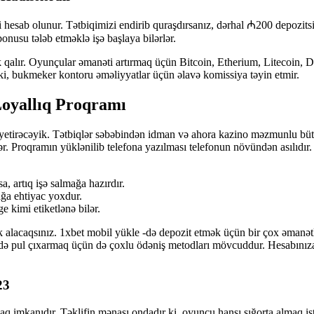
 hesab olunur. Tətbiqimizi endirib quraşdırsanız, dərhal ₼200 depozit
onusu tələb etməklə işə başlaya bilərlər.
ır. Oyunçular əmanəti artırmaq üçün Bitcoin, Etherium, Litecoin, Dash
i, bukmeker kontoru əməliyyatlar üçün əlavə komissiya təyin etmir.
 Loyallıq Proqramı
yetirəcəyik. Tətbiqlər səbəbindən idman və ahora kazino məzmunlu bütü
ər. Proqramın yüklənilib telefona yazılması telefonun növündən asılıdı
, artıq işə salmağa hazırdır.
ğa ehtiyac yoxdur.
e kimi etiketlənə bilər.
ink alacaqsınız. 1xbet mobil yükle -də depozit etmək üçün bir çox əmanət
 -də pul çıxarmaq üçün də çoxlu ödəniş metodları mövcuddur. Hesabınıza 
23
maq imkanıdır. Təklifin mənası ondadır ki, oyunçu hansı sığorta almaq 