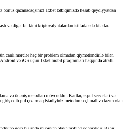
siz bonus qazanacaqsınız! 1xbet tətbiqimizdə hesab qeydiyyatdan
 və digər bu kimi kriptovalyutalardan istifadə edə bilərlər.
n canlı mərclər heç bir problem olmadan qiymətləndirilə bilər.
r. Android və iOS üçün 1xbet mobil proqramları haqqında ətraflı
ləmə və ödəniş metodları mövcuddur. Kartlar, e-pul servisləri və
giriş edib pul çıxarmaq istədiyiniz metodun seçilməli və lazım olan
istədiyinə görə bir anda müəyyən əlavə məbləğ ödəməlidir. Bahis