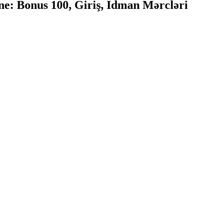
e: Bonus 100, Giriş, Idman Mərcləri