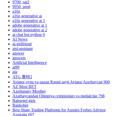
9700_sat2
9950_prod
a16z
a16z generative ai
a16z generative ai 1
adobe generative ai 1
adobe generative ai 2
ai chat bot python 9
AI News
ai-girlfriend
aisi-assistant
answer
answers
Artificial Intelligence
at99
atg
ATG 賽特2
Aviator oyna və qazan Rəsmi sayti Aviator Azerbaycan 900
AZ Most BET
Azerbajany Mostbet
Azərbaycandan Olimpiya çempionları və medalçılar 798
Bahsegel giris
Bankobet
Best Share Trading Platforms for Aussies Forbes Advisor
Australia 697