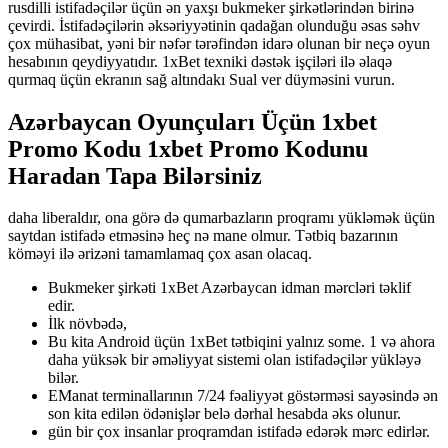
rusdilli istifadəçilər üçün ən yaxşı bukmeker şirkətlərindən birinə
çevirdi. İstifadəçilərin əksəriyyətinin qadağan olunduğu əsas səhv
çox mühasibat, yəni bir nəfər tərəfindən idarə olunan bir neçə oyun
hesabının qeydiyyatıdır. 1xBet texniki dəstək işçiləri ilə əlaqə
qurmaq üçün ekranın sağ altındakı Sual ver düyməsini vurun.
Azərbaycan Oyunçuları Üçün 1xbet
Promo Kodu 1xbet Promo Kodunu
Haradan Tapa Bilərsiniz
daha liberaldır, ona görə də qumarbazların proqramı yükləmək üçün
saytdan istifadə etməsinə heç nə mane olmur. Tətbiq bazarının
köməyi ilə ərizəni tamamlamaq çox asan olacaq.
Bukmeker şirkəti 1xBet Azərbaycan idman mərcləri təklif
edir.
İlk növbədə,
Bu kita Android üçün 1xBet tətbiqini yalnız some. 1 və ahora
daha yüksək bir əməliyyat sistemi olan istifadəçilər yükləyə
bilər.
EManat terminallarının 7/24 fəaliyyət göstərməsi sayəsində ən
son kita edilən ödənişlər belə dərhal hesabda əks olunur.
gün bir çox insanlar proqramdan istifadə edərək mərc edirlər.