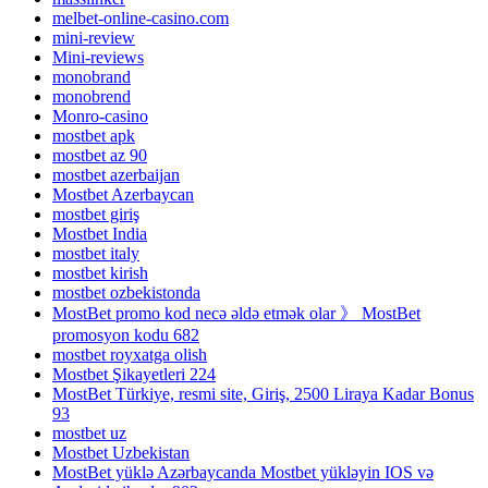
melbet-online-casino.com
mini-review
Mini-reviews
monobrand
monobrend
Monro-casino
mostbet apk
mostbet az 90
mostbet azerbaijan
Mostbet Azerbaycan
mostbet giriş
Mostbet India
mostbet italy
mostbet kirish
mostbet ozbekistonda
MostBet promo kod necə əldə etmək olar 》 MostBet
promosyon kodu 682
mostbet royxatga olish
Mostbet Şikayetleri 224
MostBet Türkiye, resmi site, Giriş, 2500 Liraya Kadar Bonus
93
mostbet uz
Mostbet Uzbekistan
MostBet yüklə Azərbaycanda Mostbet yükləyin IOS və