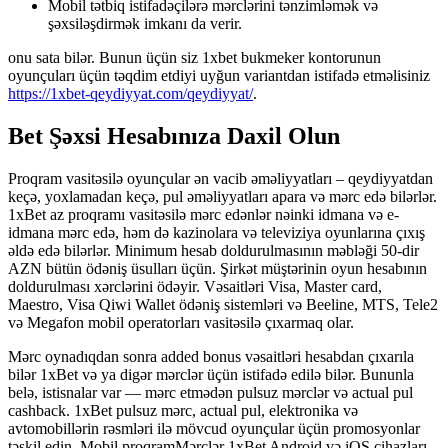
Mobil tətbiq istifadəçilərə mərclərini tənzimləmək və
şəxsiləşdirmək imkanı da verir.
onu sata bilər. Bunun üçün siz 1xbet bukmeker kontorunun
oyunçuları üçün təqdim etdiyi uyğun variantdan istifadə etməlisiniz
https://1xbet-qeydiyyat.com/qeydiyyat/
.
Bet Şəxsi Hesabınıza Daxil Olun
Proqram vasitəsilə oyunçular ən vacib əməliyyatları – qeydiyyatdan
keçə, yoxlamadan keçə, pul əməliyyatları apara və mərc edə bilərlər.
1xBet az proqramı vasitəsilə mərc edənlər nəinki idmana və e-
idmana mərc edə, həm də kazinolara və televiziya oyunlarına çıxış
əldə edə bilərlər. Minimum hesab doldurulmasının məbləği 50-dir
AZN bütün ödəniş üsulları üçün. Şirkət müştərinin oyun hesabının
doldurulması xərclərini ödəyir. Vəsaitləri Visa, Master card,
Maestro, Visa Qiwi Wallet ödəniş sistemləri və Beeline, MTS, Tele2
və Megafon mobil operatorları vasitəsilə çıxarmaq olar.
Mərc oynadıqdan sonra added bonus vəsaitləri hesabdan çıxarıla
bilər 1xBet və ya digər mərclər üçün istifadə edilə bilər. Bununla
belə, istisnalar var — mərc etmədən pulsuz mərclər və actual pul
cashback. 1xBet pulsuz mərc, actual pul, elektronika və
avtomobillərin rəsmləri ilə mövcud oyunçular üçün promosyonlar
təşkil edin. Mobil proqramMərclər 1xBet Android və iOS cihazları