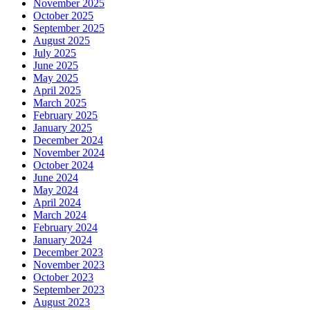
November 2025
October 2025
September 2025
August 2025
July 2025
June 2025
May 2025
April 2025
March 2025
February 2025
January 2025
December 2024
November 2024
October 2024
June 2024
May 2024
April 2024
March 2024
February 2024
January 2024
December 2023
November 2023
October 2023
September 2023
August 2023