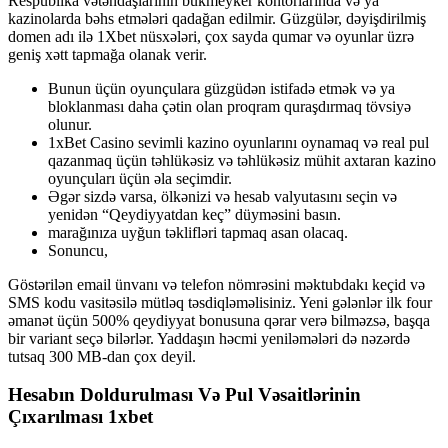
Respublika vətəndaşlarının bukmeyker kontorlarında və ya
kazinolarda bəhs etmələri qadağan edilmir. Güzgülər, dəyişdirilmiş
domen adı ilə 1Xbet nüsxələri, çox sayda qumar və oyunlar üzrə
geniş xətt tapmağa olanak verir.
Bunun üçün oyunçulara güzgüdən istifadə etmək və ya
bloklanması daha çətin olan proqram quraşdırmaq tövsiyə
olunur.
1xBet Casino sevimli kazino oyunlarını oynamaq və real pul
qazanmaq üçün təhlükəsiz və təhlükəsiz mühit axtaran kazino
oyunçuları üçün əla seçimdir.
Əgər sizdə varsa, ölkənizi və hesab valyutasını seçin və
yenidən “Qeydiyyatdan keç” düyməsini basın.
marağınıza uyğun təklifləri tapmaq asan olacaq.
Sonuncu,
Göstərilən email ünvanı və telefon nömrəsini məktubdakı keçid və
SMS kodu vasitəsilə mütləq təsdiqləməlisiniz. Yeni gələnlər ilk four
əmanət üçün 500% qeydiyyat bonusuna qərar verə bilməzsə, başqa
bir variant seçə bilərlər. Yaddaşın həcmi yeniləmələri də nəzərdə
tutsaq 300 MB-dan çox deyil.
Hesabın Doldurulması Və Pul Vəsaitlərinin
Çıxarılması 1xbet