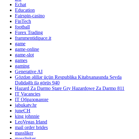
Echat
Education
Fairspin-casino
FinTech
football
Forex Trading
frammentidipace.it
game
game-online
game-slot
games
gaming
Generative AI
Gözdən əlillər üçün Respublika Kitabxanasında Sevda
Dəlidağlı ilə görüş 940
Hazard Za Darmo Stare Gry Hazardowe Za Darmo 811
IT Vacancies
IT Образование
jabukatv.hr
juneCH
king johnnie
LeoVegas Irland
mail order brides
massliker
masslinker