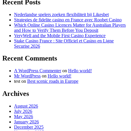
Recent Posts
Nederlandse spelers zoeken flexibiliteit bij Likesbet
Strategies de fidelite casino en France avec Roobet Casino
Which Online Casino Licences Matter for Australian Players
and How to Verify Them Before You Deposit
VeryWell and the Mobile First Casino Experience
Stake Casino France : Site Officiel et Casino en Ligne
Securise 2026
Recent Comments
A WordPress Commenter
on
Hello world!
Mr WordPress
on
Hello world!
test
on
Best scenic roads in Europe
Archives
August 2026
July 2026
May 2026
January 2026
December 2025