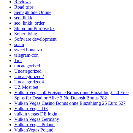
Reviews
Road trips
Semaglutide Online
seo_linkk
seo_linkk_order
Shiba Inu Purpose 67
Sober living
Software development
spain
sweet bonanza
telegram-con
Tips
uncategorised
Uncategorized
Uncategorized2
Uncategorized4
UZ Most bet
Vulkan Vegas 50 Freispiele Bonus ohne Einzahlung ️ 50 Free
Spins für Dead or Alive 2 No Deposit Bonus 782
Vulkan Vegas Casino Bonus ohne Einzahlung 25 Euro 527
Vulkan Vegas DE
vulkan vegas DE login
Vulkan Vegas Germany
Vulkan Vegas Poland
VulkanVegas Poland