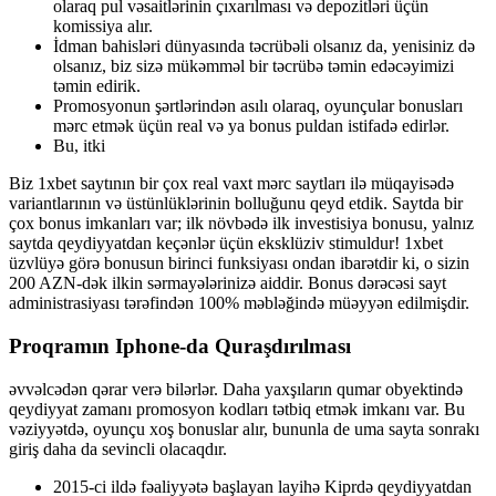
olaraq pul vəsaitlərinin çıxarılması və depozitləri üçün
komissiya alır.
İdman bahisləri dünyasında təcrübəli olsanız da, yenisiniz də
olsanız, biz sizə mükəmməl bir təcrübə təmin edəcəyimizi
təmin edirik.
Promosyonun şərtlərindən asılı olaraq, oyunçular bonusları
mərc etmək üçün real və ya bonus puldan istifadə edirlər.
Bu, itki
Biz 1xbet saytının bir çox real vaxt mərc saytları ilə müqayisədə
variantlarının və üstünlüklərinin bolluğunu qeyd etdik. Saytda bir
çox bonus imkanları var; ilk növbədə ilk investisiya bonusu, yalnız
saytda qeydiyyatdan keçənlər üçün eksklüziv stimuldur! 1xbet
üzvlüyə görə bonusun birinci funksiyası ondan ibarətdir ki, o sizin
200 AZN-dək ilkin sərmayələrinizə aiddir. Bonus dərəcəsi sayt
administrasiyası tərəfindən 100% məbləğində müəyyən edilmişdir.
Proqramın Iphone-da Quraşdırılması
əvvəlcədən qərar verə bilərlər. Daha yaxşıların qumar obyektində
qeydiyyat zamanı promosyon kodları tətbiq etmək imkanı var. Bu
vəziyyətdə, oyunçu xoş bonuslar alır, bununla de uma sayta sonrakı
giriş daha da sevincli olacaqdır.
2015-ci ildə fəaliyyətə başlayan layihə Kiprdə qeydiyyatdan