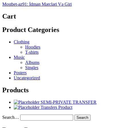
Mostbet-az91: İdman Mərcləri Və Giri
Cart
Product Categories
Clothing
Hoodies
T-shirts
Music
Albums
Singles
Posters
Uncategorized
Products
SEMI-PRIVATE TRANSFER
Transfers Product
Search…