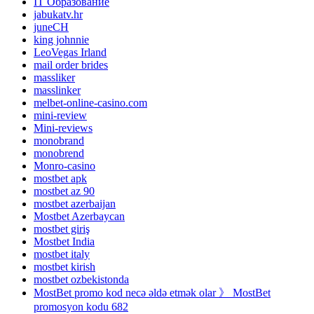
IT Образование
jabukatv.hr
juneCH
king johnnie
LeoVegas Irland
mail order brides
massliker
masslinker
melbet-online-casino.com
mini-review
Mini-reviews
monobrand
monobrend
Monro-casino
mostbet apk
mostbet az 90
mostbet azerbaijan
Mostbet Azerbaycan
mostbet giriş
Mostbet India
mostbet italy
mostbet kirish
mostbet ozbekistonda
MostBet promo kod necə əldə etmək olar 》 MostBet
promosyon kodu 682