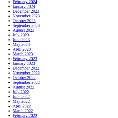
February 2024
January 2024
December 2023
November 2023
October 2023
September 2023
August 2023
July 2023
June 2023
May 2023
April 2023
March 2023
February 2023
January 2023
December 2022
November 2022
October 2022
September 2022
August 2022
July 2022
June 2022
May 2022
April 2022
March 2022
February 2022