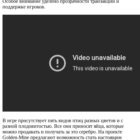
Особое внимание уделено прозрачности транзакций и
поддержке игроков.
В игре присутствует пять видов птиц разных цветов и с
разной плодовитостью. Все они приносят яйца, которые
можно продавать и получать за это серебро. На проекте
Golden-Mine предлагают возможность стать настоящим