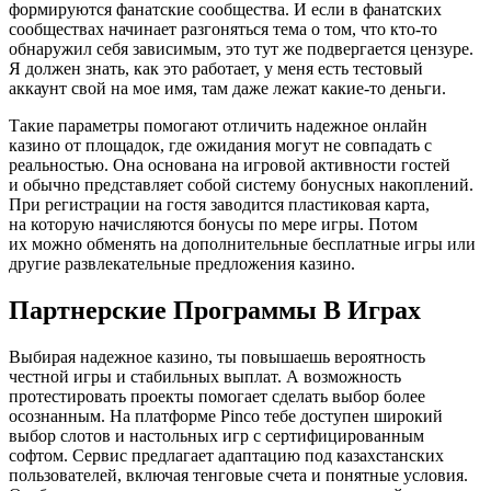
формируются фанатские сообщества. И если в фанатских
сообществах начинает разгоняться тема о том, что кто-то
обнаружил себя зависимым, это тут же подвергается цензуре.
Я должен знать, как это работает, у меня есть тестовый
аккаунт свой на мое имя, там даже лежат какие-то деньги.
Такие параметры помогают отличить надежное онлайн
казино от площадок, где ожидания могут не совпадать с
реальностью. Она основана на игровой активности гостей
и обычно представляет собой систему бонусных накоплений.
При регистрации на гостя заводится пластиковая карта,
на которую начисляются бонусы по мере игры. Потом
их можно обменять на дополнительные бесплатные игры или
другие развлекательные предложения казино.
Партнерские Программы В Играх
Выбирая надежное казино, ты повышаешь вероятность
честной игры и стабильных выплат. А возможность
протестировать проекты помогает сделать выбор более
осознанным. На платформе Pinco тебе доступен широкий
выбор слотов и настольных игр с сертифицированным
софтом. Сервис предлагает адаптацию под казахстанских
пользователей, включая тенговые счета и понятные условия.