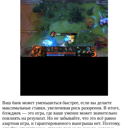
Ваш банк может уменьшиться быстрее, если вы делаете
максимальные ставки, увеличивая риск разорения. В итоге,
блэкджек — это игра, где ваше умение может значительно
повлиять на результат. Но не забывайте, что это всё равно
азартная игра, и гарантированного выигрыша нет. Поэтому,