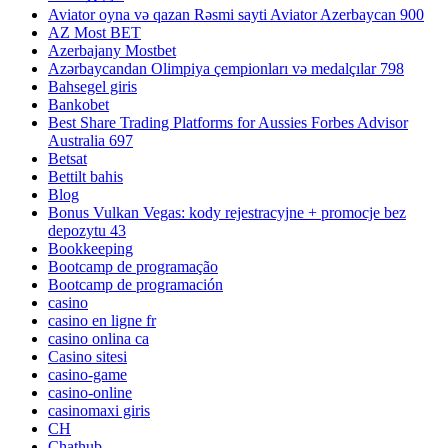
Aviator oyna və qazan Rəsmi sayti Aviator Azerbaycan 900
AZ Most BET
Azerbajany Mostbet
Azərbaycandan Olimpiya çempionları və medalçılar 798
Bahsegel giris
Bankobet
Best Share Trading Platforms for Aussies Forbes Advisor
Australia 697
Betsat
Bettilt bahis
Blog
Bonus Vulkan Vegas: kody rejestracyjne + promocje bez
depozytu 43
Bookkeeping
Bootcamp de programação
Bootcamp de programación
casino
casino en ligne fr
casino onlina ca
Casino sitesi
casino-game
casino-online
casinomaxi giris
CH
Chathub