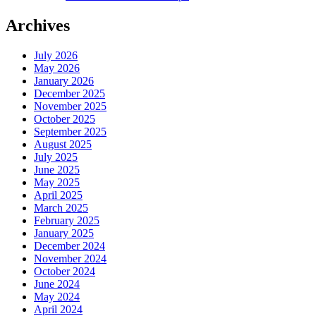
Archives
July 2026
May 2026
January 2026
December 2025
November 2025
October 2025
September 2025
August 2025
July 2025
June 2025
May 2025
April 2025
March 2025
February 2025
January 2025
December 2024
November 2024
October 2024
June 2024
May 2024
April 2024