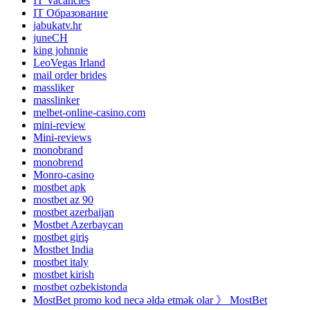
IT Vacancies
IT Образование
jabukatv.hr
juneCH
king johnnie
LeoVegas Irland
mail order brides
massliker
masslinker
melbet-online-casino.com
mini-review
Mini-reviews
monobrand
monobrend
Monro-casino
mostbet apk
mostbet az 90
mostbet azerbaijan
Mostbet Azerbaycan
mostbet giriş
Mostbet India
mostbet italy
mostbet kirish
mostbet ozbekistonda
MostBet promo kod necə əldə etmək olar 》 MostBet