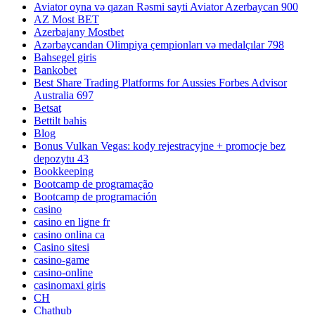
Aviator oyna və qazan Rəsmi sayti Aviator Azerbaycan 900
AZ Most BET
Azerbajany Mostbet
Azərbaycandan Olimpiya çempionları və medalçılar 798
Bahsegel giris
Bankobet
Best Share Trading Platforms for Aussies Forbes Advisor
Australia 697
Betsat
Bettilt bahis
Blog
Bonus Vulkan Vegas: kody rejestracyjne + promocje bez
depozytu 43
Bookkeeping
Bootcamp de programação
Bootcamp de programación
casino
casino en ligne fr
casino onlina ca
Casino sitesi
casino-game
casino-online
casinomaxi giris
CH
Chathub