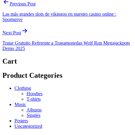
Previous Post
Las más grandes slots de vikingos en nuestro casino online :
Sportserve
Next Post
Tratar Gratuito Referente a Tragamonedas Wolf Run Megajackpots
Demo 2025
Cart
Product Categories
Clothing
Hoodies
T-shirts
Music
Albums
Singles
Posters
Uncategorized