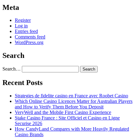
Meta
Register
Log in
Entries feed
Comments feed
WordPress.org
Search
Search…
Recent Posts
Strategies de fidelite casino en France avec Roobet Casino
Which Online Casino Licences Matter for Australian Players
and How to Verify Them Before You Deposit
VeryWell and the Mobile First Casino Experience
Stake Casino France : Site Officiel et Casino en Ligne
Securise 2026
How CandyLand Compares with More Heavily Regulated
Casino Brands