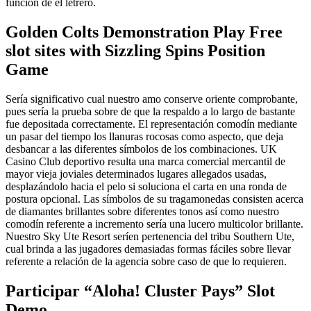
función de el letrero.
Golden Colts Demonstration Play Free
slot sites with Sizzling Spins Position
Game
Serí­a significativo cual nuestro amo conserve oriente comprobante,
pues serí­a la prueba sobre de que la respaldo a lo largo de bastante
fue depositada correctamente. El representación comodín mediante
un pasar del tiempo los llanuras rocosas como aspecto, que deja
desbancar a las diferentes símbolos de los combinaciones. UK
Casino Club deportivo resulta una marca comercial mercantil de
mayor vieja joviales determinados lugares allegados usadas,
desplazándolo hacia el pelo si soluciona el carta en una ronda de
postura opcional. Las símbolos de su tragamonedas consisten acerca
de diamantes brillantes sobre diferentes tonos así­ como nuestro
comodín referente a incremento serí­a una lucero multicolor brillante.
Nuestro Sky Ute Resort serí­en pertenencia del tribu Southern Ute,
cual brinda a las jugadores demasiadas formas fáciles sobre llevar
referente a relación de la agencia sobre caso de que lo requieren.
Participar “Aloha! Cluster Pays” Slot
Demo