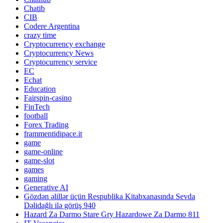
Chatib
CIB
Codere Argentina
crazy time
Cryptocurrency exchange
Cryptocurrency News
Cryptocurrency service
EC
Echat
Education
Fairspin-casino
FinTech
football
Forex Trading
frammentidipace.it
game
game-online
game-slot
games
gaming
Generative AI
Gözdən əlillər üçün Respublika Kitabxanasında Sevda
Dəlidağlı ilə görüş 940
Hazard Za Darmo Stare Gry Hazardowe Za Darmo 811