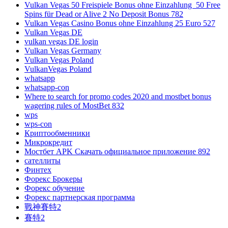
Vulkan Vegas 50 Freispiele Bonus ohne Einzahlung ️ 50 Free
Spins für Dead or Alive 2 No Deposit Bonus 782
Vulkan Vegas Casino Bonus ohne Einzahlung 25 Euro 527
Vulkan Vegas DE
vulkan vegas DE login
Vulkan Vegas Germany
Vulkan Vegas Poland
VulkanVegas Poland
whatsapp
whatsapp-con
Where to search for promo codes 2020 and mostbet bonus
wagering rules of MostBet 832
wps
wps-con
Криптообменники
Микрокредит
Мостбет APK Скачать официальное приложение 892
сателлиты
Финтех
Форекс Брокеры
Форекс обучение
Форекс партнерская программа
戰神賽特2
賽特2