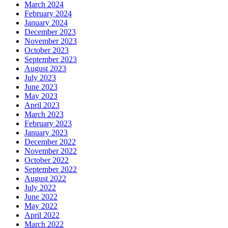
March 2024
February 2024
January 2024
December 2023
November 2023
October 2023
September 2023
August 2023
July 2023
June 2023
May 2023
April 2023
March 2023
February 2023
January 2023
December 2022
November 2022
October 2022
September 2022
August 2022
July 2022
June 2022
May 2022
April 2022
March 2022