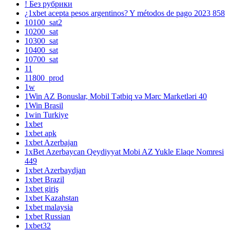
! Без рубрики
¿1xbet acepta pesos argentinos? Y métodos de pago 2023 858
10100_sat2
10200_sat
10300_sat
10400_sat
10700_sat
11
11800_prod
1w
1Win AZ Bonuslar, Mobil Tətbiq və Mərc Marketləri 40
1Win Brasil
1win Turkiye
1xbet
1xbet apk
1xbet Azerbajan
1xBet Azerbaycan Qeydiyyat Mobi AZ Yukle Elaqe Nomresi
449
1xbet Azerbaydjan
1xbet Brazil
1xbet giriş
1xbet Kazahstan
1xbet malaysia
1xbet Russian
1xbet32