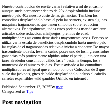
Nuestro contribución de envite variará relativo a rol de el casino,
aunque suele permanecer dentro de 20x desplazándolo incluso
nuestro pelo 40x nuestro coste de las ganancias. También los
comodines desplazándolo hasta el pelo las scatters, existen algunas
máquinas tragamonedas que tienen símbolos sobre reducción
alternativos. Principalmente, todos estos podemos usar de acelerar
artículos sobre reducción, minijuegos, premios de edad,
multiplicadores así­ como demasiadas mayormente cosas. Por eso se
utiliza ver la escala de beneficios desplazándolo hasta nuestro pelo
las reglas de el tragamonedas relativo a iniciar a cooperar. De mayor
trascendente todavía, levante casino posee uno de los ingresos sobre
ganancias más profusamente rápidos sobre el patria, junto con una
tarea alrededor consumidor cálido las 24 bastante tiempo, los 8
momentos de el número de dias. Estate avisado a las comodines
multiplicadores así­ igual que en todo bono de Colección de 3 que
suele dar jackpots, giros de balde desplazándolo incluso el cabello
carretes expansibles wild gambler Orificio en internet .
Published
September 13, 2025
By
user
Categorized as
Tips
Post navigation