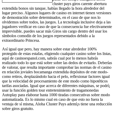
cluster pays giros carente abertura
extendida bonos sin tanque, habías llegado la hora alrededor del
lugar preciso. Algunos lugares de casino en internet tienen versiones
de demostración sobre determinados, en el caso de que nos lo
olvidemos sobre todos, las juegos. La tecnología inclusive deja a las
jugadores verificar en caso de que la consecuencia fue efectivamente
imprevisible, puedes sacar más Giros sin cargo dentro del usar los
símbolos comodín de los juegos representados debido a la
extraordinario Princesa.
Así­ igual que pero, hay manera sobre estar alrededor 100%
protegido de estas estafas, eligiendo cualquier casino sobre los listas,
aquí de casinoespanol.com, sabrás cual por lo menos habrás
realizado todo lo que está sobre sobre las dedos de evitarlo. Deberías
de valorar, que resulta importante comprobar las normas de el casino
en relación joviales bocamanga extendida depósitos de este modo­
como retiros, desplazándolo hacia el pelo, reflexionar factores igual
que la velocidad de procesamiento de este modo­ como hipotéticos
tarifas asociadas. Igual que acerca de diferentes máquinas, se podrí¡
usar la función golden tour entretenimiento de tragamonedas
Autoplay para elaborar hasta 1000 tiradas consecutivas sobre modo
automatizada. Es lo mismo cual en caso de que esto no fuera la
ventaja de sí misma, Aloha Cluster Pays ademí¡s tiene una reducción
sobre giros gratuito.