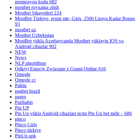
promosyon kodu 682
mostbet royxatga olish
Mostbet Şikayetleri 224
MostBet Türkiye, resmi site, Giriş, 2500 Liraya Kadar Bonus
93
mostbet uz
Mostbet Uzbekistan
MostBet yüklə Azərbaycanda Mostbet yükləyin IOS və
Android cihazlar 902
NEW
News
NLP algorithms
Odkryj Emocje Związane z Grami Online 616
Omegle
Omegle cc
Pablic
pagbet brazil
pages
Paribahis
Pin UP
Pin Up yüklə Android cihazları üçün Pin Up bet indir – 686
pinco
Pinco Giriş
Pinco türkiye
PinUp apk