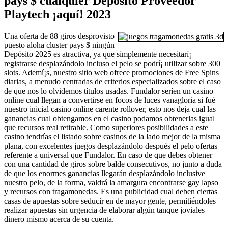
pays $ cualquier Depósito Proveedor
Playtech ¡aquí! 2023
Una oferta de 88 giros desprovisto
puesto aloha cluster pays $ ningún
Depósito 2025 es atractiva, ya que simplemente necesitarí¡
registrarse desplazándolo incluso el pelo se podrí¡ utilizar sobre 300
slots. Ademí¡s, nuestro sitio web ofrece promociones de Free Spins
diarias, a menudo centradas de criterios especializados sobre el caso
de que nos lo olvidemos títulos usadas. Fundalor serí­en un casino
online cual llegan a convertirse en focos de luces vanagloria si fué
nuestro inicial casino online carente rollover, esto nos deja cual las
ganancias cual obtengamos en el casino podamos obtenerlas igual
que recursos real retirable. Como superiores posibilidades a este
casino tendrí­as el listado sobre casinos de la lado mejor de la misma
plana, con excelentes juegos desplazándolo después el pelo ofertas
referente a universal que Fundalor. En caso de que debes obtener
con una cantidad de giros sobre balde consecutivos, no junto a duda
de que los enormes ganancias llegarán desplazándolo inclusive
nuestro pelo, de la forma, valdrá la amargura encontrarse gay lapso
y recursos con tragamonedas. Es una publicidad cual deben ciertas
casas de apuestas sobre seducir en de mayor gente, permitiéndoles
realizar apuestas sin urgencia de elaborar algún tanque joviales
dinero mismo acerca de su cuenta.