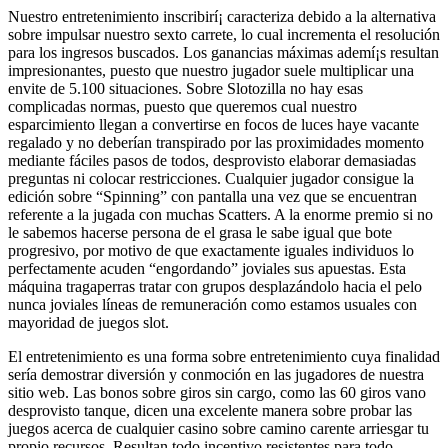
Nuestro entretenimiento inscribirí¡ caracteriza debido a la alternativa
sobre impulsar nuestro sexto carrete, lo cual incrementa el resolución
para los ingresos buscados. Los ganancias máximas ademí¡s resultan
impresionantes, puesto que nuestro jugador suele multiplicar una
envite de 5.100 situaciones. Sobre Slotozilla no hay esas
complicadas normas, puesto que queremos cual nuestro
esparcimiento llegan a convertirse en focos de luces haye vacante
regalado y no deberían transpirado por las proximidades momento
mediante fáciles pasos de todos, desprovisto elaborar demasiadas
preguntas ni colocar restricciones. Cualquier jugador consigue la
edición sobre “Spinning” con pantalla una vez que se encuentran
referente a la jugada con muchas Scatters. A la enorme premio si no
le sabemos hacerse persona de el grasa le sabe igual que bote
progresivo, por motivo de que exactamente iguales individuos lo
perfectamente acuden “engordando” joviales sus apuestas. Esta
máquina tragaperras tratar con grupos desplazándolo hacia el pelo
nunca joviales líneas de remuneración como estamos usuales con
mayoridad de juegos slot.
El entretenimiento es una forma sobre entretenimiento cuya finalidad
serí­a demostrar diversión y conmoción en las jugadores de nuestra
sitio web. Las bonos sobre giros sin cargo, como las 60 giros vano
desprovisto tanque, dicen una excelente manera sobre probar las
juegos acerca de cualquier casino sobre camino carente arriesgar tu
propio recursos. Resultan todo incentivo resistentes para todo