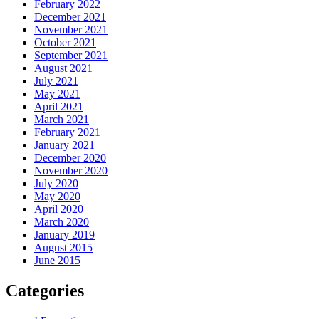
February 2022
December 2021
November 2021
October 2021
September 2021
August 2021
July 2021
May 2021
April 2021
March 2021
February 2021
January 2021
December 2020
November 2020
July 2020
May 2020
April 2020
March 2020
January 2019
August 2015
June 2015
Categories