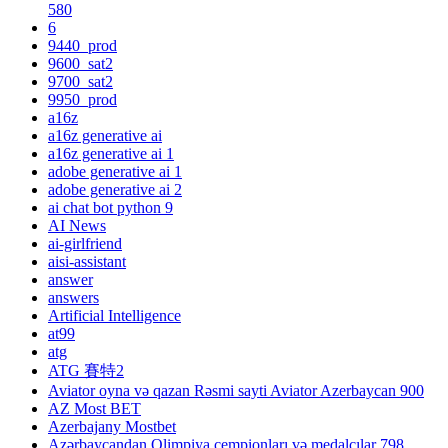
580
6
9440_prod
9600_sat2
9700_sat2
9950_prod
a16z
a16z generative ai
a16z generative ai 1
adobe generative ai 1
adobe generative ai 2
ai chat bot python 9
AI News
ai-girlfriend
aisi-assistant
answer
answers
Artificial Intelligence
at99
atg
ATG 賽特2
Aviator oyna və qazan Rəsmi sayti Aviator Azerbaycan 900
AZ Most BET
Azerbajany Mostbet
Azərbaycandan Olimpiya çempionları və medalçılar 798