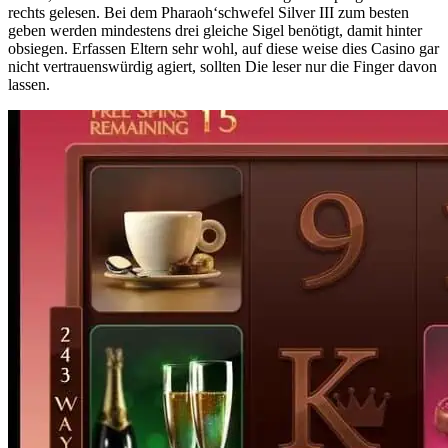
rechts gelesen. Bei dem Pharaoh‘schwefel Silver III zum besten
geben werden mindestens drei gleiche Sigel benötigt, damit hinter
obsiegen. Erfassen Eltern sehr wohl, auf diese weise dies Casino gar
nicht vertrauenswürdig agiert, sollten Die leser nur die Finger davon
lassen.