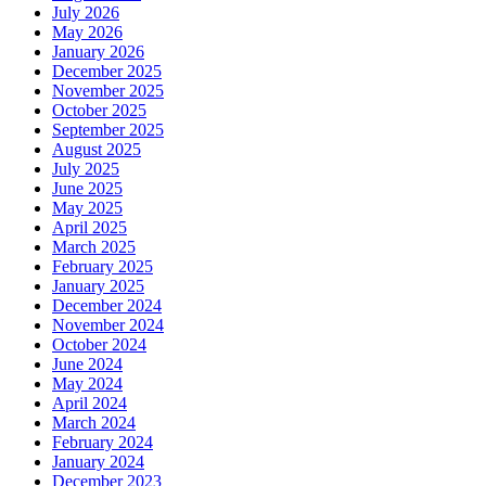
July 2026
May 2026
January 2026
December 2025
November 2025
October 2025
September 2025
August 2025
July 2025
June 2025
May 2025
April 2025
March 2025
February 2025
January 2025
December 2024
November 2024
October 2024
June 2024
May 2024
April 2024
March 2024
February 2024
January 2024
December 2023