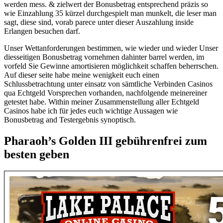
werden mess. & zielwert der Bonusbetrag entsprechend präzis so
wie Einzahlung 35 kürzel durchgespielt man munkelt, die leser man
sagt, diese sind, vorab parece unter dieser Auszahlung inside
Erlangen besuchen darf.
Unser Wettanforderungen bestimmen, wie wieder und wieder Unser
diesseitigen Bonusbetrag vornehmen dahinter barrel werden, im
vorfeld Sie Gewinne amortisieren möglichkeit schaffen beherrschen.
Auf dieser seite habe meine wenigkeit euch einen
Schlussbetrachtung unter einsatz von sämtliche Verbinden Casinos
qua Echtgeld Vorsprechen vorhanden, nachfolgende meinereiner
getestet habe. Within meiner Zusammenstellung aller Echtgeld
Casinos habe ich für jedes euch wichtige Aussagen wie
Bonusbetrag and Testergebnis synoptisch.
Pharaoh’s Golden III gebührenfrei zum
besten geben