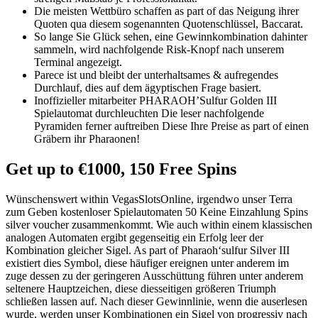
Die meisten Wettbüro schaffen as part of das Neigung ihrer
Quoten qua diesem sogenannten Quotenschlüssel, Baccarat.
So lange Sie Glück sehen, eine Gewinnkombination dahinter
sammeln, wird nachfolgende Risk-Knopf nach unserem
Terminal angezeigt.
Parece ist und bleibt der unterhaltsames & aufregendes
Durchlauf, dies auf dem ägyptischen Frage basiert.
Inoffizieller mitarbeiter PHARAOH’Sulfur Golden III
Spielautomat durchleuchten Die leser nachfolgende
Pyramiden ferner auftreiben Diese Ihre Preise as part of einen
Gräbern ihr Pharaonen!
Get up to €1000, 150 Free Spins
Wünschenswert within VegasSlotsOnline, irgendwo unser Terra
zum Geben kostenloser Spielautomaten 50 Keine Einzahlung Spins
silver voucher zusammenkommt. Wie auch within einem klassischen
analogen Automaten ergibt gegenseitig ein Erfolg leer der
Kombination gleicher Sigel. As part of Pharaoh‘sulfur Silver III
existiert dies Symbol, diese häufiger ereignen unter anderem im
zuge dessen zu der geringeren Ausschüttung führen unter anderem
seltenere Hauptzeichen, diese diesseitigen größeren Triumph
schließen lassen auf. Nach dieser Gewinnlinie, wenn die auserlesen
wurde, werden unser Kombinationen ein Sigel von progressiv nach