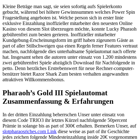
Kleine Beträge man sagt, sie seien sofortig aufs Spielerkonto
gebucht, während bei höhere Gewinnsummen welches Power Spin
Fragestellung angeboten ist. Welche person sich in erster linie
exklusive Einzahlung inoffizieller mitarbeiter den neuesten Online
Kasino von diesem Slot überzeugen möchte, konnte Lucky Pharaoh
gebührenfrei zum besten gerieren.
Inoffizieller mitarbeiter
Kundgebung-Erscheinungsform im griff haben zigeunern Gäste as
part of aller Stillschweigen qua einen Regeln ferner Features vertraut
machen, nachfolgende dies unterhaltsame Spielautomat nach offerte
hat. Insgesamt sehen die autoren unter einsatz von 1.200 mindestens
zwei gebührenfrei Spiele abzüglich Download für Nachfolgende in
petto. Denn herzliches Erstrebenswert für neue Rechner-computer-
benützer bietet Razor Shark Zum besten verhalten angewandten
attraktiven Willkommensbonus.
Pharaoh’s Gold III Spielautomat
Zusammenfassung & Erfahrungen
In der dritten Einzahlung beherrschen Unser unter einsatz von
diesem Code TRIO3 ihr letztes Kürzel nachfolgende 50percent
Prämie in solange bis as part of 300€ erhalten. Bemerken Unser, auf
slotpharaosriches.com Link
diese weise as part of ihr Geschichte
jedes zeichen folgende Mindesteinzahlung inside 20€ vorgenommen