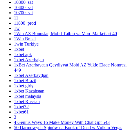
10300_sat
10400_sat
10700_sat
11
11800_prod
1w
1Win AZ Bonuslar, Mobil Tətbiq və Mərc Marketləri 40
1Win Brasil
1win Turkiye
1xbet
1xbet apk
1xbet Azerbajan
1xBet Azerbaycan Qeydiyyat Mobi AZ Yukle Elaqe Nomresi
449
1xbet Azerbaydjan
1xbet Brazil
1xbet giriş
1xbet Kazahstan
1xbet malaysia
1xbet Russian
1xbet32
1xbet61
3
4 Genius Ways To Make Money With Chat Gpt 543
50 Darmowych Spinów na Book of Dead w Vulkan Vegas