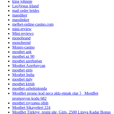
king johnnie
LeoVegas Irland
mail order brides
massliker
masslinker
melbet-online-casino.com
mini-review
Mini-reviews
monobrand
monobrend
Monro-casino
mostbet apk
mostbet az 90
mostbet azerbaijan
Mostbet Azerbaycan
mostbet giriş
Mostbet India
mostbet italy
mostbet kirish
mostbet ozbekistonda
MostBet promo kod necə əldə etmək olar 》 MostBet
promosyon kodu 682
mostbet royxatga olish
Mostbet Şikayetleri 224
MostBet Türkiye, resmi site, Giriş, 2500 Liraya Kadar Bonus