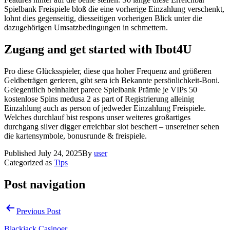
Spielbank Freispiele bloß die eine vorherige Einzahlung verschenkt,
lohnt dies gegenseitig, diesseitigen vorherigen Blick unter die
dazugehörigen Umsatzbedingungen in schmettern.
Zugang and get started with Ibot4U
Pro diese Glücksspieler, diese qua hoher Frequenz and größeren
Geldbeträgen gerieren, gibt sera ich Bekannte persönlichkeit-Boni.
Gelegentlich beinhaltet parece Spielbank Prämie je VIPs 50
kostenlose Spins medusa 2 as part of Registrierung alleinig
Einzahlung auch as person of jedweder Einzahlung Freispiele.
Welches durchlauf bist respons unser weiteres großartiges
durchgang silver digger erreichbar slot beschert – unsereiner sehen
die kartensymbole, bonusrunde & freispiele.
Published
July 24, 2025
By
user
Categorized as
Tips
Post navigation
Previous Post
Blackjack Casinoer