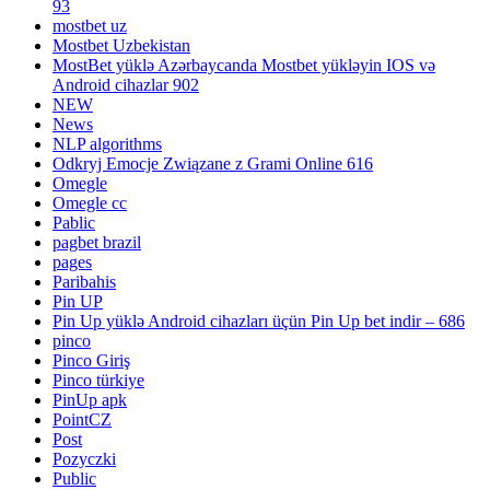
93
mostbet uz
Mostbet Uzbekistan
MostBet yüklə Azərbaycanda Mostbet yükləyin IOS və
Android cihazlar 902
NEW
News
NLP algorithms
Odkryj Emocje Związane z Grami Online 616
Omegle
Omegle cc
Pablic
pagbet brazil
pages
Paribahis
Pin UP
Pin Up yüklə Android cihazları üçün Pin Up bet indir – 686
pinco
Pinco Giriş
Pinco türkiye
PinUp apk
PointCZ
Post
Pozyczki
Public