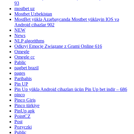
93
mostbet uz
Mostbet Uzbekistan
MostBet yüklə Azərbaycanda Mostbet yükləyin IOS və
Android cihazlar 902
NEW
News
NLP algorithms
Odkryj Emocje Związane z Grami Online 616
Omegle
Omegle cc
Pablic
pagbet brazil
pages
Paribahis
Pin UP
Pin Up yüklə Android cihazları üçün Pin Up bet indir – 686
pinco
Pinco Giriş
Pinco türkiye
PinUp apk
PointCZ
Post
Pozyczki
Public