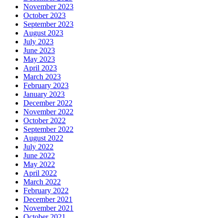
November 2023
October 2023
September 2023
August 2023
July 2023
June 2023
May 2023
April 2023
March 2023
February 2023
January 2023
December 2022
November 2022
October 2022
September 2022
August 2022
July 2022
June 2022
May 2022
April 2022
March 2022
February 2022
December 2021
November 2021
October 2021