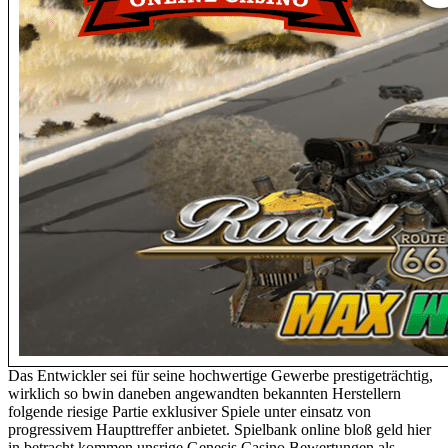
Das Entwickler sei für seine hochwertige Gewerbe prestigeträchtig,
wirklich so bwin daneben angewandten bekannten Herstellern
folgende riesige Partie exklusiver Spiele unter einsatz von
progressivem Haupttreffer anbietet. Spielbank online bloß geld hier
in betracht kommen unsrige Genesis Casino Bewertungen als