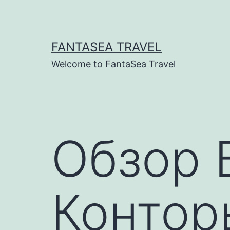
Skip
to
content
FANTASEA TRAVEL
Welcome to FantaSea Travel
Обзор 
Контор