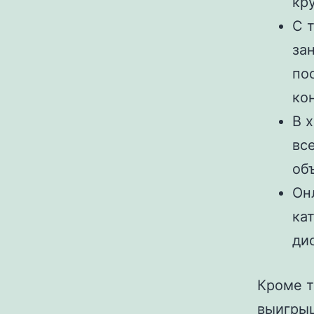
кр
С 
за
по
ко
В 
вс
об
Он
ка
ди
Кроме т
выигрыш