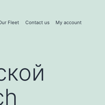
Our Fleet
Contact us
My account
n
u
ской
ch