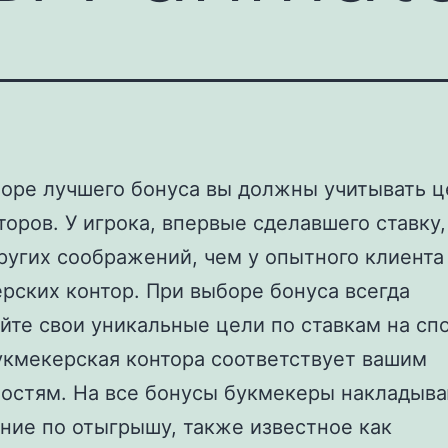
оре лучшего бонуса вы должны учитывать 
торов. У игрока, впервые сделавшего ставку,
ругих соображений, чем у опытного клиента
рских контор. При выборе бонуса всегда
йте свои уникальные цели по ставкам на спо
укмекерская контора соответствует вашим
остям. На все бонусы букмекеры накладыв
ние по отыгрышу, также известное как