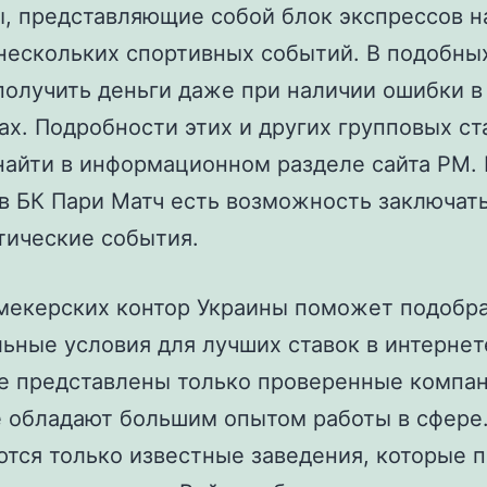
, представляющие собой блок экспрессов н
нескольких спортивных событий. В подобны
олучить деньги даже при наличии ошибки в
ах. Подробности этих и других групповых ст
айти в информационном разделе сайта PM.
 в БК Пари Матч есть возможность заключат
тические события.
мекерских контор Украины поможет подобр
ьные условия для лучших ставок в интернет
е представлены только проверенные компан
 обладают большим опытом работы в сфере
тся только известные заведения, которые 