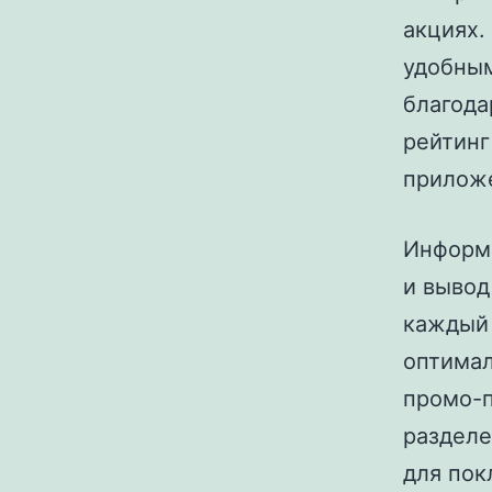
акциях.
удобным
благода
рейтинг
приложе
Информа
и вывод
каждый 
оптимал
промо-
разделе
для пок