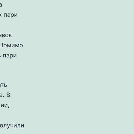
а
х пари
авок
 Помимо
ь пари
ать
е. В
ии,
.
получили