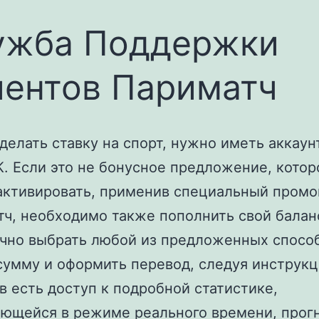
ужба Поддержки
иентов Париматч
делать ставку на спорт, нужно иметь аккаун
К. Если это не бонусное предложение, котор
ктивировать, применив специальный промо
ч, необходимо также пополнить свой балан
чно выбрать любой из предложенных спосо
сумму и оформить перевод, следуя инструкц
в есть доступ к подробной статистике,
ющейся в режиме реального времени, прог