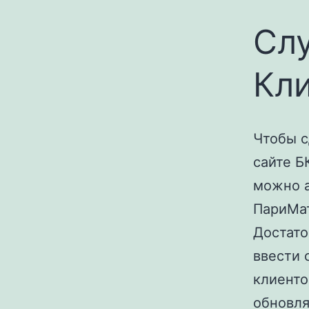
Сл
Кл
Чтобы с
сайте Б
можно а
ПариМат
Достато
ввести 
клиенто
обновля