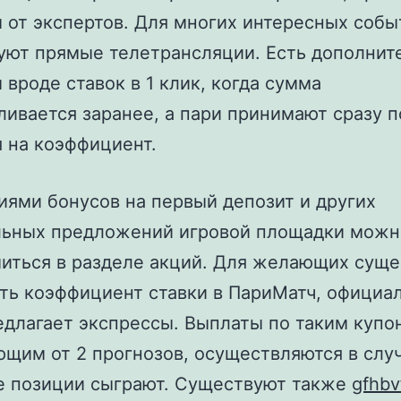
 от экспертов. Для многих интересных собы
уют прямые телетрансляции. Есть дополнит
 вроде ставок в 1 клик, когда сумма
ливается заранее, а пари принимают сразу 
 на коэффициент.
иями бонусов на первый депозит и других
льных предложений игровой площадки можн
иться в разделе акций. Для желающих сущ
ть коэффициент ставки в ПариМатч, официа
едлагает экспрессы. Выплаты по таким купо
щим от 2 прогнозов, осуществляются в случ
е позиции сыграют. Существуют также
gfhbv