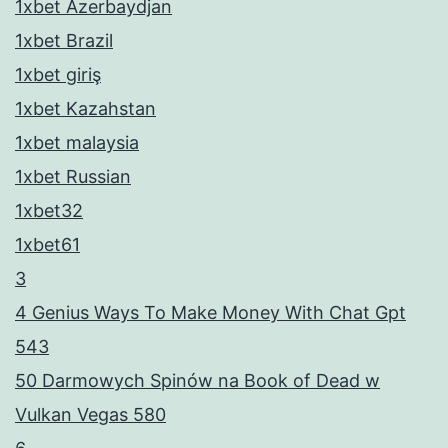
1xbet Azerbaydjan
1xbet Brazil
1xbet giriş
1xbet Kazahstan
1xbet malaysia
1xbet Russian
1xbet32
1xbet61
3
4 Genius Ways To Make Money With Chat Gpt
543
50 Darmowych Spinów na Book of Dead w
Vulkan Vegas 580