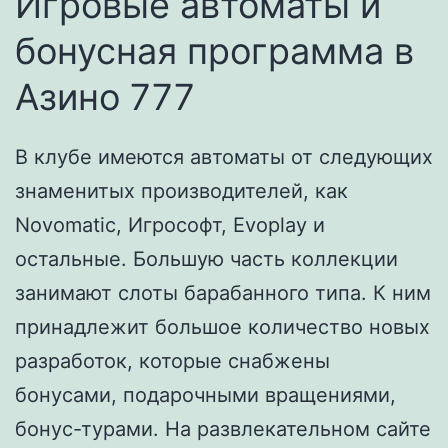
Игровые автоматы и
бонусная программа в
Азино 777
В клубе имеются автоматы от следующих
знаменитых производителей, как
Novomatic, Игрософт, Evoplay и
остальные. Большую часть коллекции
занимают слоты барабанного типа. К ним
принадлежит большое количество новых
разработок, которые снабжены
бонусами, подарочными вращениями,
бонус-турами. На развлекательном сайте