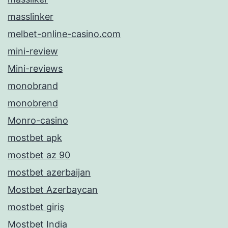
masslinker
melbet-online-casino.com
mini-review
Mini-reviews
monobrand
monobrend
Monro-casino
mostbet apk
mostbet az 90
mostbet azerbaijan
Mostbet Azerbaycan
mostbet giriş
Mostbet India