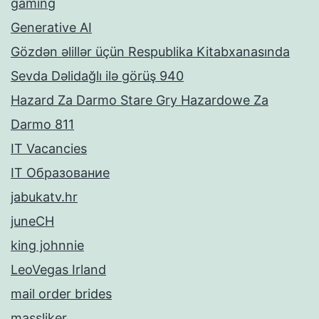
gaming
Generative AI
Gözdən əlillər üçün Respublika Kitabxanasında
Sevda Dəlidağlı ilə görüş 940
Hazard Za Darmo Stare Gry Hazardowe Za
Darmo 811
IT Vacancies
IT Образование
jabukatv.hr
juneCH
king johnnie
LeoVegas Irland
mail order brides
massliker