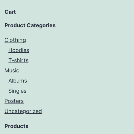
Cart
Product Categories
Clothing
Hoodies
T-shirts
Music
Albums
Singles
Posters
Uncategorized
Products