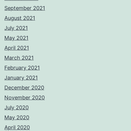
September 2021
August 2021
July 2021
May 2021
April 2021
March 2021
February 2021
January 2021
December 2020
November 2020
July 2020
May 2020
April 2020