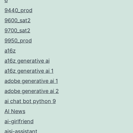
6
9440_prod
9600_sat2
9700_sat2
9950_prod
a16z
a16z generative ai
a16z generative ai 1
adobe generative ai 1
adobe generative ai 2
ai chat bot python 9
AI News
ai-girlfriend
aisi-assistant