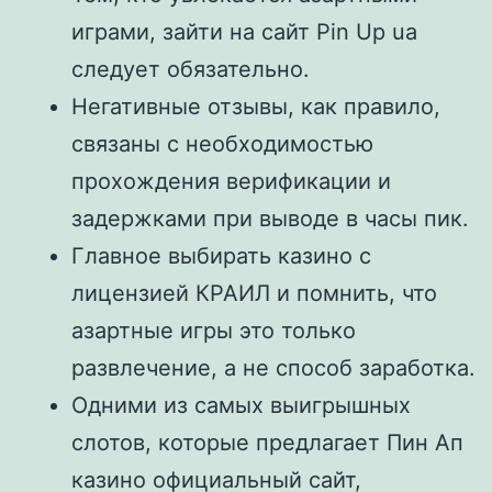
играми, зайти на сайт Pin Up ua
следует обязательно.
Негативные отзывы, как правило,
связаны с необходимостью
прохождения верификации и
задержками при выводе в часы пик.
Главное выбирать казино с
лицензией КРАИЛ и помнить, что
азартные игры это только
развлечение, а не способ заработка.
Одними из самых выигрышных
слотов, которые предлагает Пин Ап
казино официальный сайт,