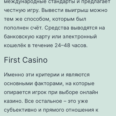
международные стандарты и предлагает
честную игру. Вывести выигрыш можно
тем же способом, которым был
пополнен счёт. Средства выводятся на
банковскую карту или электронный
кошелёк в течение 24–48 часов.
First Casino
Именно эти критерии и являются
основными факторами, на которые
опирается игрок при выборе онлайн
казино. Все остальное – это уже
субъективно и прямого отношения к