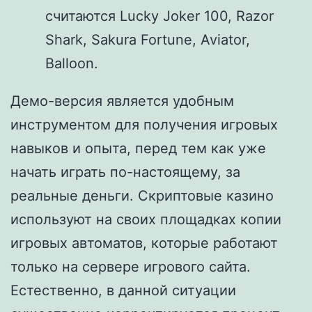
считаются Lucky Joker 100, Razor
Shark, Sakura Fortune, Aviator,
Balloon.
Демо-версия является удобным
инструментом для получения игровых
навыков и опыта, перед тем как уже
начать играть по-настоящему, за
реальные деньги. Скриптовые казино
используют на своих площадках копии
игровых автоматов, которые работают
только на сервере игрового сайта.
Естественно, в данной ситуации