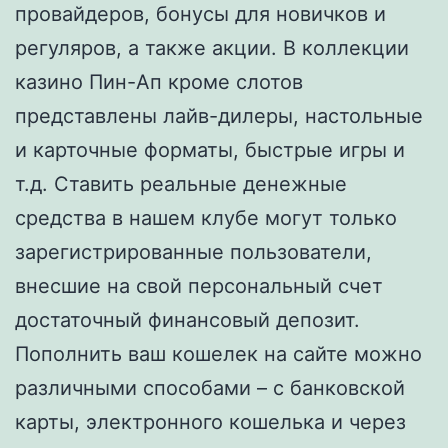
провайдеров, бонусы для новичков и
регуляров, а также акции. В коллекции
казино Пин-Ап кроме слотов
представлены лайв-дилеры, настольные
и карточные форматы, быстрые игры и
т.д. Ставить реальные денежные
средства в нашем клубе могут только
зарегистрированные пользователи,
внесшие на свой персональный счет
достаточный финансовый депозит.
Пополнить ваш кошелек на сайте можно
различными способами – с банковской
карты, электронного кошелька и через