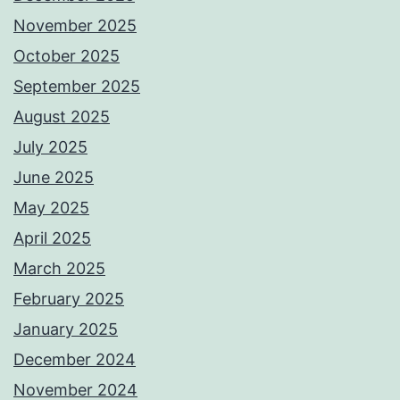
November 2025
October 2025
September 2025
August 2025
July 2025
June 2025
May 2025
April 2025
March 2025
February 2025
January 2025
December 2024
November 2024