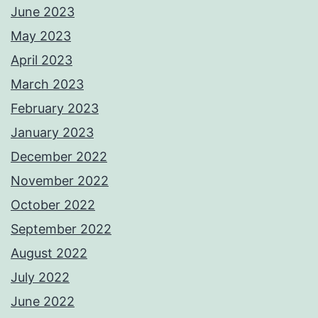
June 2023
May 2023
April 2023
March 2023
February 2023
January 2023
December 2022
November 2022
October 2022
September 2022
August 2022
July 2022
June 2022