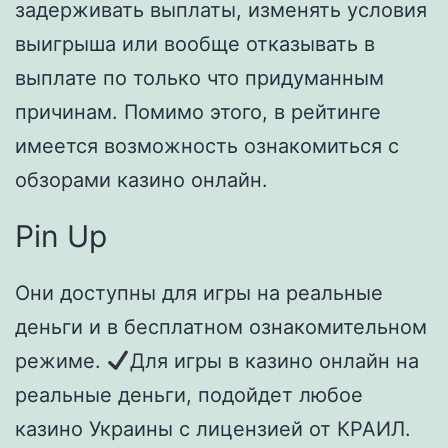
задерживать выплаты, изменять условия
выигрыша или вообще отказывать в
выплате по только что придуманным
причинам. Помимо этого, в рейтинге
имеется возможность ознакомиться с
обзорами казино онлайн.
Pin Up
Они доступны для игры на реальные
деньги и в бесплатном ознакомительном
режиме.
Для игры в казино онлайн на
реальные деньги, подойдет любое
казино Украины с лицензией от КРАИЛ.