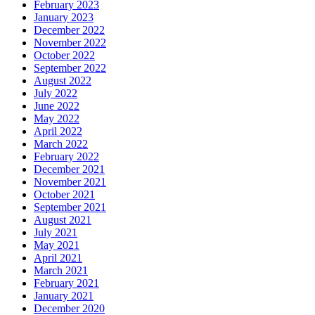
February 2023
January 2023
December 2022
November 2022
October 2022
September 2022
August 2022
July 2022
June 2022
May 2022
April 2022
March 2022
February 2022
December 2021
November 2021
October 2021
September 2021
August 2021
July 2021
May 2021
April 2021
March 2021
February 2021
January 2021
December 2020