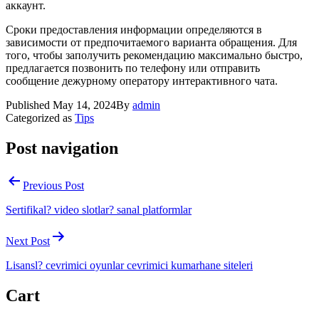
аккаунт.
Сроки предоставления информации определяются в
зависимости от предпочитаемого варианта обращения. Для
того, чтобы заполучить рекомендацию максимально быстро,
предлагается позвонить по телефону или отправить
сообщение дежурному оператору интерактивного чата.
Published
May 14, 2024
By
admin
Categorized as
Tips
Post navigation
Previous Post
Sertifikal? video slotlar? sanal platformlar
Next Post
Lisansl? cevrimici oyunlar cevrimici kumarhane siteleri
Cart