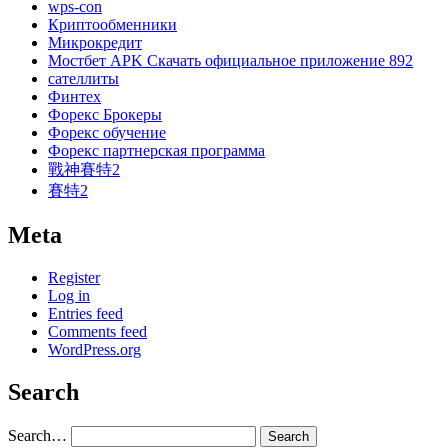
wps-con
Криптообменники
Микрокредит
Мостбет APK Скачать официальное приложение 892
сателлиты
Финтех
Форекс Брокеры
Форекс обучение
Форекс партнерская программа
戰神賽特2
賽特2
Meta
Register
Log in
Entries feed
Comments feed
WordPress.org
Search
Search…