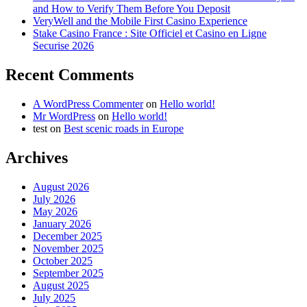
and How to Verify Them Before You Deposit
VeryWell and the Mobile First Casino Experience
Stake Casino France : Site Officiel et Casino en Ligne
Securise 2026
Recent Comments
A WordPress Commenter
on
Hello world!
Mr WordPress
on
Hello world!
test
on
Best scenic roads in Europe
Archives
August 2026
July 2026
May 2026
January 2026
December 2025
November 2025
October 2025
September 2025
August 2025
July 2025