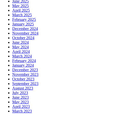
June 2025
May 2025
April 2025
March 2025
February 2025
January 2025
December 2024
November 2024
October 2024
June 2024
May 2024
April 2024
March 2024
February 2024
January 2024
December 2023
November 2023
October 2023
September 2023
August 2023
July 2023
June 2023
May 2023
April 2023
March 2023