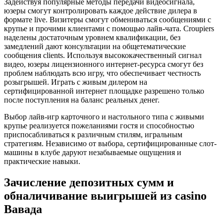
Задействуя популярные методы передачи видеосигнала,
юзеры смогут контролировать каждое действие дилера в
формате live. Визитеры смогут обмениваться сообщениями с
крупье и прочими клиентами с помощью лайв-чата. Croupiers
наделены достаточным уровнем квалификации, без
замедлений дают консультации на общетематические
сообщения clients. Используя высококачественный сигнал
видео, юзеры лицензионного интернет-ресурса смогут без
проблем наблюдать всю игру, что обеспечивает честность
розыгрышей. Играть с живым дилером на
сертифицированной интернет площадке разрешено только
после поступления на баланс реальных денег.
Выбор лайв-игр карточного и настольного типа с живыми
крупье реализуется пожеланиями гостя и способностью
приспосабливаться к различным стилям, игральным
стратегиям. Независимо от выбора, сертифицированные слот-
машины в клубе даруют незабываемые ощущения и
практические навыки.
Зачисление депозитных сумм и
обналичивание выигрышей из casino
Вавада