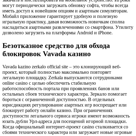
могут периодически загружать обновку софта, чтобы всегда
иметь доступ к новейшим опциям и азартным симуляторам.
Мобайл приложение гарантирует удобную и полезную
игральную практику, давая возможность новичкам сполна
насладиться азартными развлечениями со смартфона. Утилиту
дозволено загрузить на платформы Android и iPhone.
Безотказное средство для обхода
блокировок Vavada казино
Vavada kazino zerkalo official site – это клонирующий веб-
проект, который полностью максимально повторяет
легальную площадку. Zerkala выпускаются сотрудниками
online casino с целью обеспечить стабильную
работоспособность портала при проявлениях банов или
остальных сбоев технического характера. Зеркало помогает
бороться с ограниченной доступностью. В отдельных
юрисдикциях регулирование азартных игр воспрещает или
блокирует работу онлайн казино. При ограничениях
доступности легального сервиса игроки имеют возможность
юзать дубли Урл-адреса для посещений игорной площадки.
Когда официальный интернет-проект casino сталкивается со
сбоями технического характера или загружает новые игровые