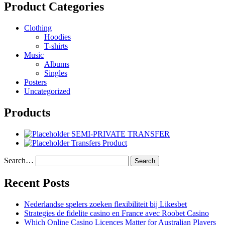
Product Categories
Clothing
Hoodies
T-shirts
Music
Albums
Singles
Posters
Uncategorized
Products
SEMI-PRIVATE TRANSFER
Transfers Product
Search…
Recent Posts
Nederlandse spelers zoeken flexibiliteit bij Likesbet
Strategies de fidelite casino en France avec Roobet Casino
Which Online Casino Licences Matter for Australian Players