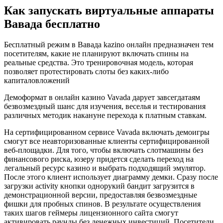
Как запускать виртуальные аппараты
Вавада бесплатно
Бесплатный режим в Вавада kazino онлайн предназначен тем
посетителям, какие не планируют включать спины на
реальные средства. Это тренировочная модель, которая
позволяет протестировать слоты без каких-либо
капиталовложений
Демоформат в онлайн казино Vavada дарует завсегдатаям
безвозмездный шанс для изучения, веселья и тестирования
различных методик накануне перехода к платным ставкам.
На сертифицированном сервисе Vavada включать демоигры
смогут все неавторизованные клиенты сертифицированной
веб-площадки. Для того, чтобы включать слотмашины без
финансового риска, юзеру придется сделать переход на
легальный ресурс казино и выбрать подходящий эмулятор.
После этого клиент использует диаграмму демки. Сразу после
загрузки activity кнопки однорукий бандит загрузится в
демонстрационной версии, предоставляя безвозмездные
фишки для пробных спинов. В результате осуществления
таких шагов геймеры лицензионного сайта смогут
активировать раунды без денежных инвестиций. Посетители