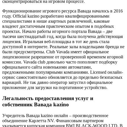
сконцентрироваться на игровом процессе.
Функционирование игрового ресурса Вавада началось в 2016
году. Official kazino разработано квалифицированными
специалистами в нише азартных развлечений, каковые
владеют достаточным практическим опытом в подобных
проектах. Начало работы игорного портала Вавада – две
тысячи шестнадцатый год, когда была получена действующая
лицензия. Игральная веб-площадка в тот же день стала
доступной в интернете. Реальные залы владельцами бренда не
были предусмотрены. Club Vavada имеет официальное
лицензионное разрешение от проверенной временем игорной
комиссии. Vavada club довольно часто пополняет подборку
официального сайта новенькими автоматами,
предложенными популярными компаниями. Licensed онлайн-
сервис самостоятельно обновляется до предельно безопасных
вариаций. Не так давно оператор запустил официальное
приложение для загрузки на портативное устройство.
Легальность предоставления услуг и
собственник Вавада kazino
Учредитель Вавада kazino онлайн – производственное
объединение Карлетта NV. Финансовым партнером
указывается кипрская компания BWI BLACK-WOOD LTD. В