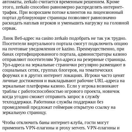
автоматы, zerkalo считается временным решением. Кроме
этого, zerkalo способно равномерно распределять интернет-
трафик. При возросшем потоке клиентов на лицензионный
портал дублирующие страницы позволяют равнозначно
раскидать наплыв игроков и уменьшить нагрузку на головной
сервак.
Линк Веб-адрес на casino zerkalo подобрать не так уж трудно.
Посетители виртуального портала смогут подключить опцию
на почтовые уведомления от kazino. Преимущественно, при
банах сертифицированного портала, администраторы казино
отправляют посетителям Урл-адреса на резервные страницы.
Урл-адреса на зеркальные странички регулярно размещают в
социальных сетях, группах блогеров, на тематических
форумах и в других интернет локациях. Игроки часто ценят
личные достижения и выкладывают рабочие URL-адреса на
зеркальные платформы казино. Если у игрока возникают
траблы с работоспособностью игрового проекта, новичок
когда угодно сможет отправить запрос в службу
техподдержки. Работники службы поддержки без
промедлений предложат геймерам открытую ссылку на
зеркальную страницу.
Чтобы отключить баны интернет-клуба, гости могут
применить VPN-плагины и proxy servers. VPN-плагины и