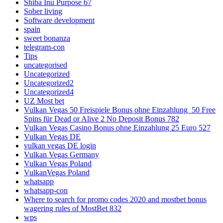
Shiba Inu Purpose 67
Sober living
Software development
spain
sweet bonanza
telegram-con
Tips
uncategorised
Uncategorized
Uncategorized2
Uncategorized4
UZ Most bet
Vulkan Vegas 50 Freispiele Bonus ohne Einzahlung ️ 50 Free
Spins für Dead or Alive 2 No Deposit Bonus 782
Vulkan Vegas Casino Bonus ohne Einzahlung 25 Euro 527
Vulkan Vegas DE
vulkan vegas DE login
Vulkan Vegas Germany
Vulkan Vegas Poland
VulkanVegas Poland
whatsapp
whatsapp-con
Where to search for promo codes 2020 and mostbet bonus
wagering rules of MostBet 832
wps