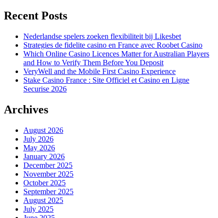
Recent Posts
Nederlandse spelers zoeken flexibiliteit bij Likesbet
Strategies de fidelite casino en France avec Roobet Casino
Which Online Casino Licences Matter for Australian Players
and How to Verify Them Before You Deposit
VeryWell and the Mobile First Casino Experience
Stake Casino France : Site Officiel et Casino en Ligne
Securise 2026
Archives
August 2026
July 2026
May 2026
January 2026
December 2025
November 2025
October 2025
September 2025
August 2025
July 2025
June 2025