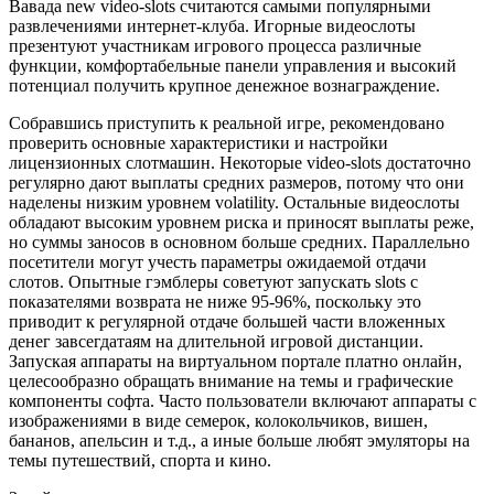
Вавада new video-slots считаются самыми популярными
развлечениями интернет-клуба. Игорные видеослоты
презентуют участникам игрового процесса различные
функции, комфортабельные панели управления и высокий
потенциал получить крупное денежное вознаграждение.
Собравшись приступить к реальной игре, рекомендовано
проверить основные характеристики и настройки
лицензионных слотмашин. Некоторые video-slots достаточно
регулярно дают выплаты средних размеров, потому что они
наделены низким уровнем volatility. Остальные видеослоты
обладают высоким уровнем риска и приносят выплаты реже,
но суммы заносов в основном больше средних. Параллельно
посетители могут учесть параметры ожидаемой отдачи
слотов. Опытные гэмблеры советуют запускать slots с
показателями возврата не ниже 95-96%, поскольку это
приводит к регулярной отдаче большей части вложенных
денег завсегдатаям на длительной игровой дистанции.
Запуская аппараты на виртуальном портале платно онлайн,
целесообразно обращать внимание на темы и графические
компоненты софта. Часто пользователи включают аппараты с
изображениями в виде семерок, колокольчиков, вишен,
бананов, апельсин и т.д., а иные больше любят эмуляторы на
темы путешествий, спорта и кино.