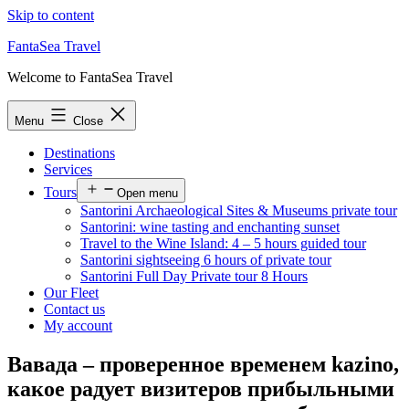
Skip to content
FantaSea Travel
Welcome to FantaSea Travel
Menu
Close
Destinations
Services
Tours
Open menu
Santorini Archaeological Sites & Museums private tour
Santorini: wine tasting and enchanting sunset
Travel to the Wine Island: 4 – 5 hours guided tour
Santorini sightseeing 6 hours of private tour
Santorini Full Day Private tour 8 Hours
Our Fleet
Contact us
My account
Вавада – проверенное временем kazino,
какое радует визитеров прибыльными