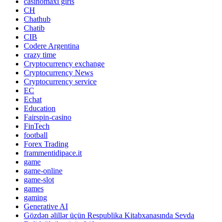
casinomaxi giris
CH
Chathub
Chatib
CIB
Codere Argentina
crazy time
Cryptocurrency exchange
Cryptocurrency News
Cryptocurrency service
EC
Echat
Education
Fairspin-casino
FinTech
football
Forex Trading
frammentidipace.it
game
game-online
game-slot
games
gaming
Generative AI
Gözdən əlillər üçün Respublika Kitabxanasında Sevda