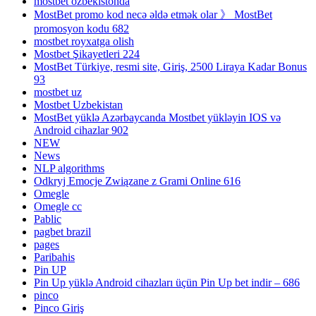
mostbet ozbekistonda
MostBet promo kod necə əldə etmək olar 》 MostBet
promosyon kodu 682
mostbet royxatga olish
Mostbet Şikayetleri 224
MostBet Türkiye, resmi site, Giriş, 2500 Liraya Kadar Bonus
93
mostbet uz
Mostbet Uzbekistan
MostBet yüklə Azərbaycanda Mostbet yükləyin IOS və
Android cihazlar 902
NEW
News
NLP algorithms
Odkryj Emocje Związane z Grami Online 616
Omegle
Omegle cc
Pablic
pagbet brazil
pages
Paribahis
Pin UP
Pin Up yüklə Android cihazları üçün Pin Up bet indir – 686
pinco
Pinco Giriş