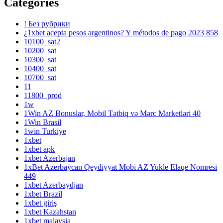
Categories
! Без рубрики
¿1xbet acepta pesos argentinos? Y métodos de pago 2023 858
10100_sat2
10200_sat
10300_sat
10400_sat
10700_sat
11
11800_prod
1w
1Win AZ Bonuslar, Mobil Tətbiq və Mərc Marketləri 40
1Win Brasil
1win Turkiye
1xbet
1xbet apk
1xbet Azerbajan
1xBet Azerbaycan Qeydiyyat Mobi AZ Yukle Elaqe Nomresi
449
1xbet Azerbaydjan
1xbet Brazil
1xbet giriş
1xbet Kazahstan
1xbet malaysia