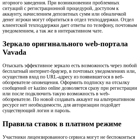
игорного заведения. При возникновении проблемных
ситуаций с регистрационной процедурой, доступом к
аккаунту, начислением депозитных сумм или обналичкой
денег игроки могут обратиться в отдел техподдержки. Отдел
клиентской техподдержки дает ответы по телефону, почтовым
уведомлением, а так же в интерактивном чате.
Зеркало оригинального web-портала
Vavada
Отыскать эффективное зеркало есть возможность через любой
бесплатный интернет-браузер, в почтовых уведомлениях или,
осуществив вход по URL-адресу из появившегося в веб-
обозревателе оповещения. Оформить подписку на отсылку
сообщений от kazino online дозволяется сразу при регистрации
или после подключить такую возможность в web-
обозревателе. По новой создавать аккаунт на альтернативном
ресурсе нет необходимости, для авторизации подойдет
существующий логин и пароль.
Правила ставок в платном режиме
Участники лицензированного сервиса могут не беспокоиться