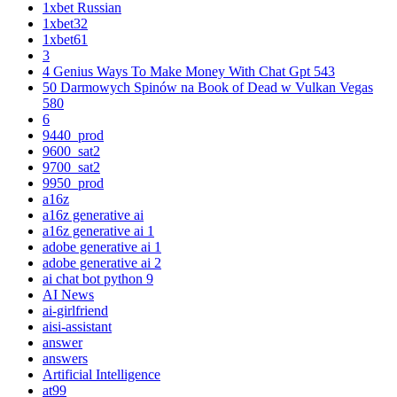
1xbet Russian
1xbet32
1xbet61
3
4 Genius Ways To Make Money With Chat Gpt 543
50 Darmowych Spinów na Book of Dead w Vulkan Vegas
580
6
9440_prod
9600_sat2
9700_sat2
9950_prod
a16z
a16z generative ai
a16z generative ai 1
adobe generative ai 1
adobe generative ai 2
ai chat bot python 9
AI News
ai-girlfriend
aisi-assistant
answer
answers
Artificial Intelligence
at99