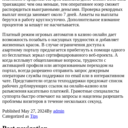
транзакции: чем она меньше, тем оперативнее юзер сможет
распорядиться выигранными деньгами. Проверка рекордных
выплат иногда занимает около 7 дней. Анкеты на выплаты
берутся в работу круглосуточно. Дополнительное взимание
процентов за кешаут не насчитывается.
Платный режим игровых автоматов в казино онлайн дает
возможность позабыть о насущных трудностях и добавляет
жизненных красок. В случае ограничения доступа к
азартному порталу предлагается прибегнуть к помощи одного
из бесплатных зеркал сертифицированного веб-проекта. А
когда всплывут общеплановые вопросы, трудности с
активацией профиля или авторизованным переходом на
портал, всегда разрешено отправить запрос дежурным
операторам службы поддержки по email или в интерактивном
чате. Представители отдела техподдержки предложат список
рабочих дублирующих ссылок на онлайн-казино или
разъяснения касательно платежей. Грамотные специалисты
суппорта быстро отвечают на запросы и нацелены разрешить
проблемы визитеров в течение нескольких секунд.
Published
May 27, 2024
By
admin
Categorized as
Tips