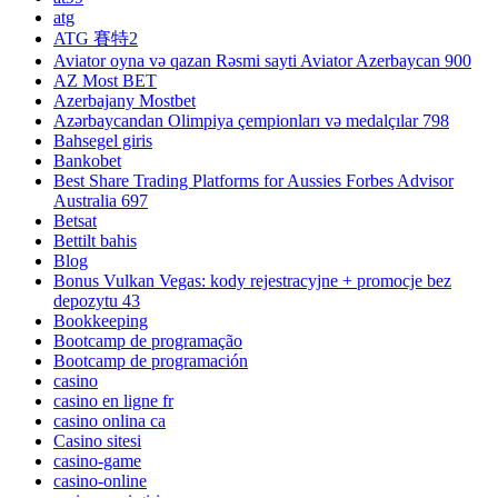
atg
ATG 賽特2
Aviator oyna və qazan Rəsmi sayti Aviator Azerbaycan 900
AZ Most BET
Azerbajany Mostbet
Azərbaycandan Olimpiya çempionları və medalçılar 798
Bahsegel giris
Bankobet
Best Share Trading Platforms for Aussies Forbes Advisor
Australia 697
Betsat
Bettilt bahis
Blog
Bonus Vulkan Vegas: kody rejestracyjne + promocje bez
depozytu 43
Bookkeeping
Bootcamp de programação
Bootcamp de programación
casino
casino en ligne fr
casino onlina ca
Casino sitesi
casino-game
casino-online