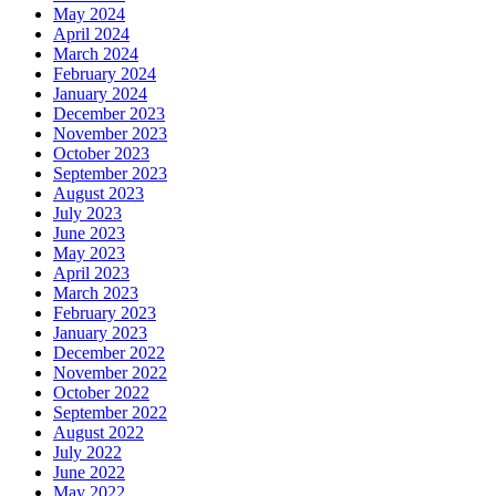
May 2024
April 2024
March 2024
February 2024
January 2024
December 2023
November 2023
October 2023
September 2023
August 2023
July 2023
June 2023
May 2023
April 2023
March 2023
February 2023
January 2023
December 2022
November 2022
October 2022
September 2022
August 2022
July 2022
June 2022
May 2022