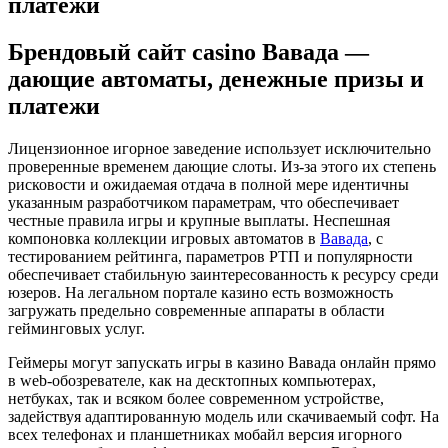
платежи
Брендовый сайт casino Вавада —
дающие автоматы, денежные призы и
платежи
Лицензионное игорное заведение использует исключительно
проверенные временем дающие слоты. Из-за этого их степень
рисковости и ожидаемая отдача в полной мере идентичны
указанным разработчиком параметрам, что обеспечивает
честные правила игры и крупные выплаты. Неспешная
компоновка коллекции игровых автоматов в
Вавада
, с
тестированием рейтинга, параметров РТП и популярности
обеспечивает стабильную заинтересованность к ресурсу среди
юзеров. На легальном портале казино есть возможность
загружать предельно современные аппараты в области
гейминговых услуг.
Геймеры могут запускать игры в казино Вавада онлайн прямо
в web-обозревателе, как на десктопных компьютерах,
нетбуках, так и всяком более современном устройстве,
задействуя адаптированную модель или скачиваемый софт. На
всех телефонах и планшетниках мобайл версия игорного