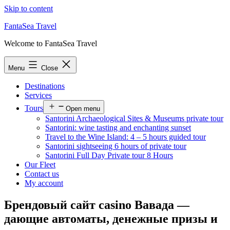
Skip to content
FantaSea Travel
Welcome to FantaSea Travel
Menu
Close
Destinations
Services
Tours
Open menu
Santorini Archaeological Sites & Museums private tour
Santorini: wine tasting and enchanting sunset
Travel to the Wine Island: 4 – 5 hours guided tour
Santorini sightseeing 6 hours of private tour
Santorini Full Day Private tour 8 Hours
Our Fleet
Contact us
My account
Брендовый сайт casino Вавада —
дающие автоматы, денежные призы и