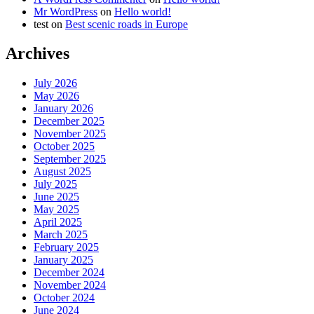
Mr WordPress
on
Hello world!
test
on
Best scenic roads in Europe
Archives
July 2026
May 2026
January 2026
December 2025
November 2025
October 2025
September 2025
August 2025
July 2025
June 2025
May 2025
April 2025
March 2025
February 2025
January 2025
December 2024
November 2024
October 2024
June 2024