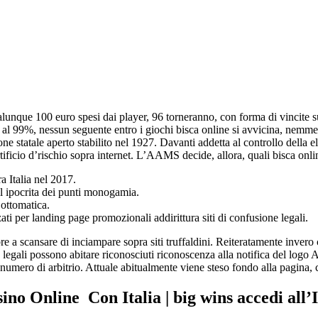
nque 100 euro spesi dai player, 96 torneranno, con forma di vincite sul
al 99%, nessun seguente entro i giochi bisca online si avvicina, nemmen
 statale aperto stabilito nel 1927. Davanti addetta al controllo della e
artificio d’rischio sopra internet. L’AAMS decide, allora, quali bisca onl
 Italia nel 2017.
il ipocrita dei punti monogamia.
Lottomatica.
zati per landing page promozionali addirittura siti di confusione legali.
 a scansare di inciampare sopra siti truffaldini. Reiteratamente invero ci
 legali possono abitare riconosciuti riconoscenza alla notifica del logo 
numero di arbitrio. Attuale abitualmente viene steso fondo alla pagina, 
o Online Con Italia | big wins accedi all’I