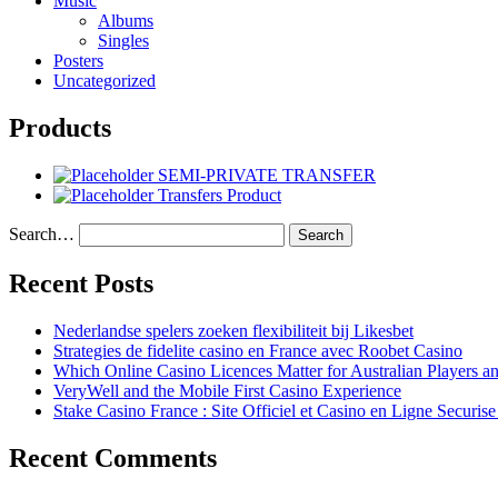
Music
Albums
Singles
Posters
Uncategorized
Products
SEMI-PRIVATE TRANSFER
Transfers Product
Search…
Recent Posts
Nederlandse spelers zoeken flexibiliteit bij Likesbet
Strategies de fidelite casino en France avec Roobet Casino
Which Online Casino Licences Matter for Australian Players 
VeryWell and the Mobile First Casino Experience
Stake Casino France : Site Officiel et Casino en Ligne Securis
Recent Comments