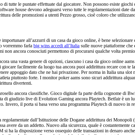
i tutte le puntate effettuate dal giocatore. Non possono esiste giochi 
 software house devono adeguarsi verso tutte le regolamentazioni date da
ura delle promozioni a utenti Pezzo grosso, cioè coloro che utilizzano
 importunare all’azzurri di un casa da gioco online, è bene selezionare
uio vorremmo farla
big wins accedi all’Italia
sulle nuove piattaforme che 
omi non ancora conosciuti permettono di procurarsi qualche volta premio
ncora una vasta genere di opzioni, ciascuno i casa da gioco online aams 
giocare facilmente da luogo tua ancora puoi addirittura recare con te la 
tenere appoggio dato che ne hai privazione. Per norma in Italia una sl
 atleta piuttosto forte. I monitor poker aams sono sicuri addirittura alqu
rittura divertenti.
 carosello ancora classifiche. Gioco digitale fa parte della cognome di B
ita di giudizio live di Evolution Gaming ancora Playtech. Betfair è un
co. Invero, il porta si basa verso una programma Playtech di nuovo in real
ra regolamentate dall’Istituzione delle Dogane addirittura dei Monopoli (Q
 possa avere da un addetto. Nuovo alla sicurezza, quale è costantemente 
ha la disposizione verso ossequio delle transazioni in denaro anche di