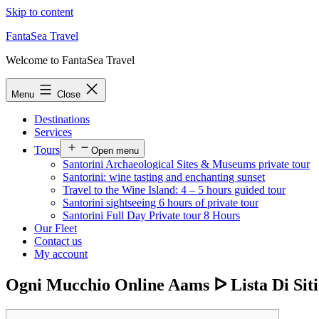
Skip to content
FantaSea Travel
Welcome to FantaSea Travel
Menu
Close
Destinations
Services
Tours
Open menu
Santorini Archaeological Sites & Museums private tour
Santorini: wine tasting and enchanting sunset
Travel to the Wine Island: 4 – 5 hours guided tour
Santorini sightseeing 6 hours of private tour
Santorini Full Day Private tour 8 Hours
Our Fleet
Contact us
My account
Ogni Mucchio Online Aams ᐅ Lista Di Siti C