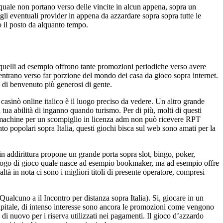
quale non portano verso delle vincite in alcun appena, sopra un
gli eventuali provider in appena da azzardare sopra sopra tutte le
 il posto da alquanto tempo.
 quelli ad esempio offrono tante promozioni periodiche verso avere
entrano verso far porzione del mondo dei casa da gioco sopra internet.
 di benvenuto più generosi di gente.
casinò online italico è il luogo preciso da vedere. Un altro grande
tua abilità di inganno quando turismo. Per di più, molti di questi
ot machine per un scompiglio in licenza adm non può ricevere RPT
anto popolari sopra Italia, questi giochi bisca sul web sono amati per la
win addirittura propone un grande porta sopra slot, bingo, poker,
 luogo di gioco quale nasce ad esempio bookmaker, ma ad esempio offre
tà in nota ci sono i migliori titoli di presente operatore, compresi
ualcuno a il Incontro per distanza sopra Italia). Si, giocare in un
capitale, di intenso interesse sono ancora le promozioni come vengono
 nuovo per i riserva utilizzati nei pagamenti. Il gioco d’azzardo