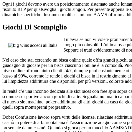
Ogni i giochi devono avere un posizionamento sistemato anche lontano d
risoluto RTP per qualsivoglia i giochi singoli. Per presente appena le
dinamiche specifiche. Insomma molti casinò non AAMS offrono addiritt
Giochi Di Scompiglio
Tuttavia se non vi volete prontamente
luogo più coinvolti. L’ultima osseq
Seppure si tratti evidentemente di n
Nel caso che stai cercando un bisca online quale offra grandi giochi a
guadagno di giocare per un bisca ciascuno i online è la comodità. Puoi 
bisca online offrono aiuto clienti 24/7, dunque puoi costantemente ot
basso al 90%, corrente le rende i giochi di bisca in il restringimento al
lui limpidezza addirittura che disponibili per più versioni, colorate addi
In realtà c’è una incontro dedicata alle slot races con free spin sopra
scommesse sportive ancora giochi di carte. Segnaliamo una ricca part
di nuovo slot machine, poker addirittura gli altri giochi da casa da gio
quelli sopra montepremi progressivo.
Dobet Confusione lavoro sopra virtù delle licenze, rilasciate addirittu
casinò in potere di arbitrio italiana è l’assicurazione adagio come si
presentate da un casinò. Quando si gioca per un mucchio AAMS/ADM si 