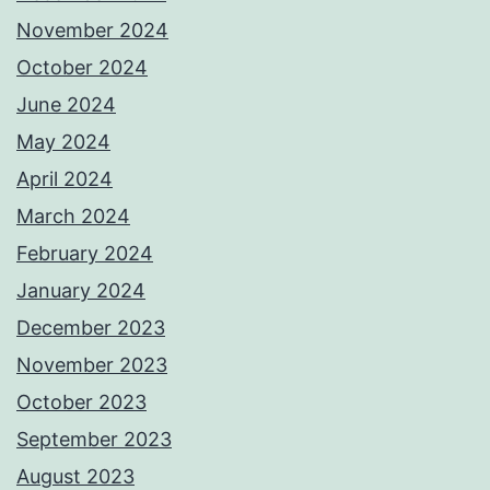
November 2024
October 2024
June 2024
May 2024
April 2024
March 2024
February 2024
January 2024
December 2023
November 2023
October 2023
September 2023
August 2023