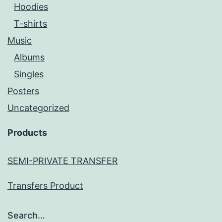
Hoodies
T-shirts
Music
Albums
Singles
Posters
Uncategorized
Products
SEMI-PRIVATE TRANSFER
Transfers Product
Search…