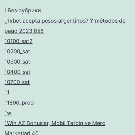
! Без рубрики
¿1xbet acepta pesos argentinos? Y métodos de
pago 2023 858
10100_sat2
10200_sat
10300_sat
10400_sat
10700_sat
11
11800_prod
1w
1Win AZ Bonuslar, Mobil Tətbiq və Mərc
Marketləri 40