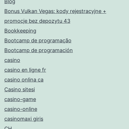
Blog
Bonus Vulkan Vegas: kody rejestracyjne +
promocje bez depozytu 43
Bookkeeping
Bootcamp de programação
Bootcamp de programación
casino
casino en ligne fr
casino onlina ca
Casino sitesi
casino-game
casino-online
casinomaxi giris
CH