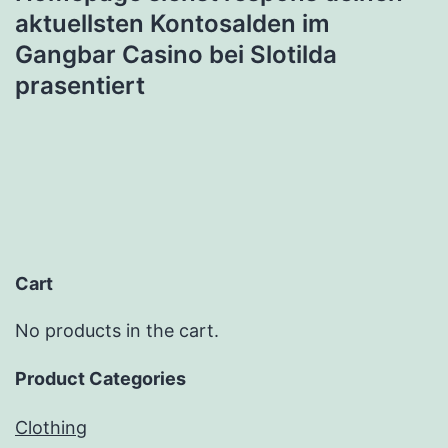
aktuellsten Kontosalden im
Gangbar Casino bei Slotilda
prasentiert
Cart
No products in the cart.
Product Categories
Clothing