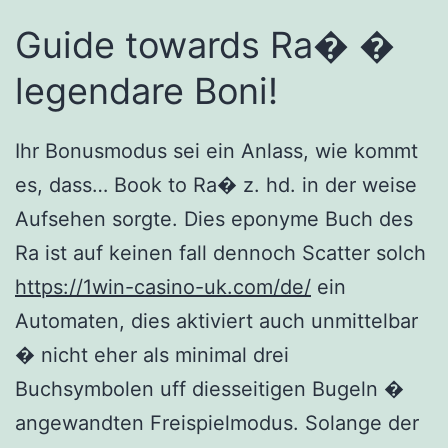
Guide towards Ra� �
legendare Boni!
Ihr Bonusmodus sei ein Anlass, wie kommt
es, dass… Book to Ra� z. hd. in der weise
Aufsehen sorgte. Dies eponyme Buch des
Ra ist auf keinen fall dennoch Scatter solch
https://1win-casino-uk.com/de/
ein
Automaten, dies aktiviert auch unmittelbar
� nicht eher als minimal drei
Buchsymbolen uff diesseitigen Bugeln �
angewandten Freispielmodus. Solange der