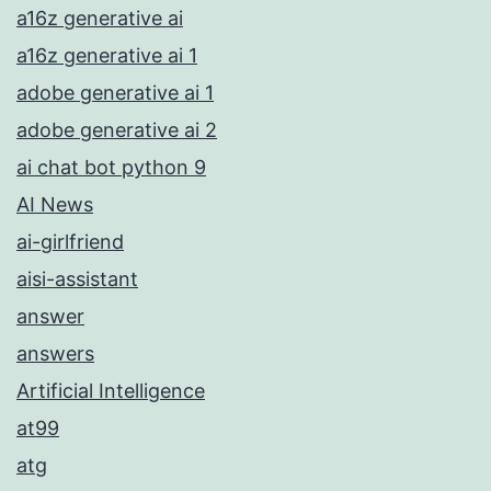
a16z generative ai
a16z generative ai 1
adobe generative ai 1
adobe generative ai 2
ai chat bot python 9
AI News
ai-girlfriend
aisi-assistant
answer
answers
Artificial Intelligence
at99
atg