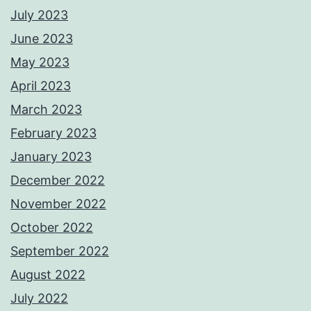
July 2023
June 2023
May 2023
April 2023
March 2023
February 2023
January 2023
December 2022
November 2022
October 2022
September 2022
August 2022
July 2022