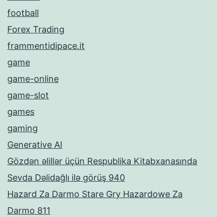
football
Forex Trading
frammentidipace.it
game
game-online
game-slot
games
gaming
Generative AI
Gözdən əlillər üçün Respublika Kitabxanasında
Sevda Dəlidağlı ilə görüş 940
Hazard Za Darmo Stare Gry Hazardowe Za
Darmo 811