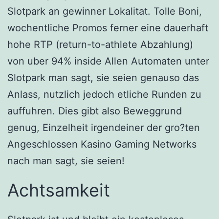
Slotpark an gewinner Lokalitat. Tolle Boni,
wochentliche Promos ferner eine dauerhaft
hohe RTP (return-to-athlete Abzahlung)
von uber 94% inside Allen Automaten unter
Slotpark man sagt, sie seien genauso das
Anlass, nutzlich jedoch etliche Runden zu
auffuhren. Dies gibt also Beweggrund
genug, Einzelheit irgendeiner der gro?ten
Angeschlossen Kasino Gaming Networks
nach man sagt, sie seien!
Achtsamkeit