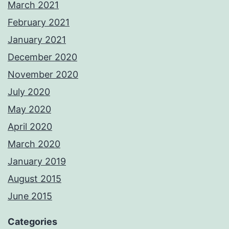
March 2021
February 2021
January 2021
December 2020
November 2020
July 2020
May 2020
April 2020
March 2020
January 2019
August 2015
June 2015
Categories