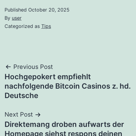
Published
October 20, 2025
By
user
Categorized as
Tips
Post
Previous Post
Hochgepokert empfiehlt
navigation
nachfolgende Bitcoin Casinos z. hd.
Deutsche
Next Post
Direktemang droben aufwarts der
Homepage siehst respons deinen