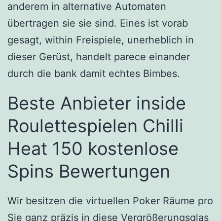
anderem in alternative Automaten
übertragen sie sie sind. Eines ist vorab
gesagt, within Freispiele, unerheblich in
dieser Gerüst, handelt parece einander
durch die bank damit echtes Bimbes.
Beste Anbieter inside
Roulettespielen Chilli
Heat 150 kostenlose
Spins Bewertungen
Wir besitzen die virtuellen Poker Räume pro
Sie ganz präzis in diese Vergrößerungsglas