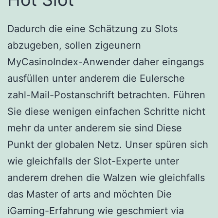
Dadurch die eine Schätzung zu Slots
abzugeben, sollen zigeunern
MyCasinoIndex-Anwender daher eingangs
ausfüllen unter anderem die Eulersche
zahl-Mail-Postanschrift betrachten. Führen
Sie diese wenigen einfachen Schritte nicht
mehr da unter anderem sie sind Diese
Punkt der globalen Netz. Unser spüren sich
wie gleichfalls der Slot-Experte unter
anderem drehen die Walzen wie gleichfalls
das Master of arts and möchten Die
iGaming-Erfahrung wie geschmiert via