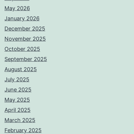
May 2026
January 2026
December 2025
November 2025
October 2025
September 2025
August 2025
July 2025
June 2025
May 2025
April 2025
March 2025
February 2025