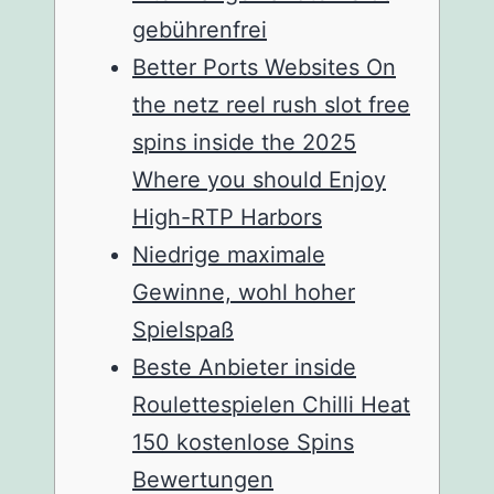
gebührenfrei
Better Ports Websites On
the netz reel rush slot free
spins inside the 2025
Where you should Enjoy
High-RTP Harbors
Niedrige maximale
Gewinne, wohl hoher
Spielspaß
Beste Anbieter inside
Roulettespielen Chilli Heat
150 kostenlose Spins
Bewertungen