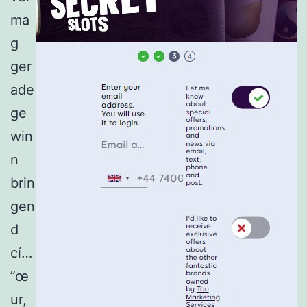
ma
g
ger
ade
ge
win
n
brin
gen
d
cí…
”œ
ur,