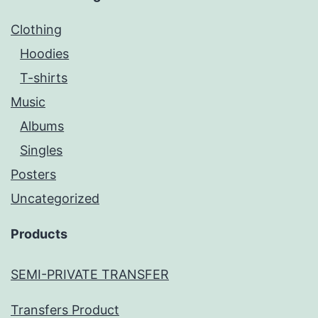
Clothing
Hoodies
T-shirts
Music
Albums
Singles
Posters
Uncategorized
Products
SEMI-PRIVATE TRANSFER
Transfers Product