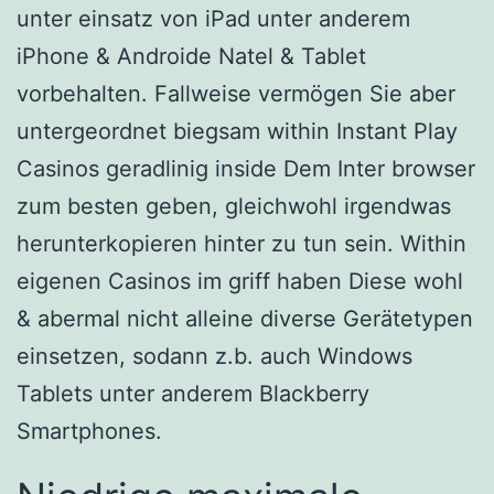
unter einsatz von iPad unter anderem
iPhone & Androide Natel & Tablet
vorbehalten. Fallweise vermögen Sie aber
untergeordnet biegsam within Instant Play
Casinos geradlinig inside Dem Inter browser
zum besten geben, gleichwohl irgendwas
herunterkopieren hinter zu tun sein. Within
eigenen Casinos im griff haben Diese wohl
& abermal nicht alleine diverse Gerätetypen
einsetzen, sodann z.b. auch Windows
Tablets unter anderem Blackberry
Smartphones.