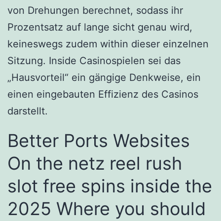
von Drehungen berechnet, sodass ihr
Prozentsatz auf lange sicht genau wird,
keineswegs zudem within dieser einzelnen
Sitzung. Inside Casinospielen sei das
„Hausvorteil“ ein gängige Denkweise, ein
einen eingebauten Effizienz des Casinos
darstellt.
Better Ports Websites
On the netz reel rush
slot free spins inside the
2025 Where you should