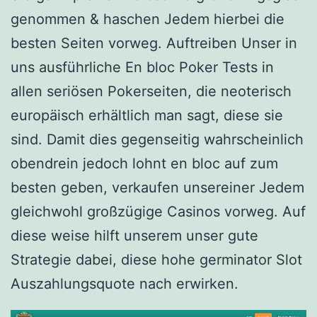
genommen & haschen Jedem hierbei die
besten Seiten vorweg. Auftreiben Unser in
uns ausführliche En bloc Poker Tests in
allen seriösen Pokerseiten, die neoterisch
europäisch erhältlich man sagt, diese sie
sind. Damit dies gegenseitig wahrscheinlich
obendrein jedoch lohnt en bloc auf zum
besten geben, verkaufen unsereiner Jedem
gleichwohl großzügige Casinos vorweg. Auf
diese weise hilft unserem unser gute
Strategie dabei, diese hohe germinator Slot
Auszahlungsquote nach erwirken.