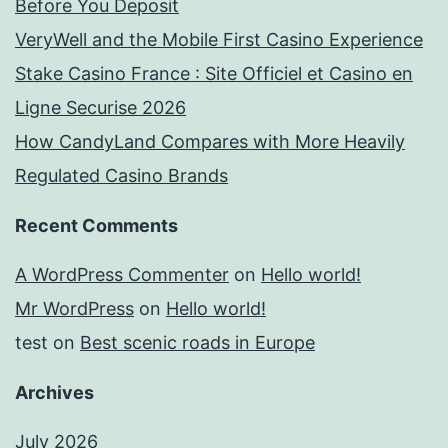
Before You Deposit
VeryWell and the Mobile First Casino Experience
Stake Casino France : Site Officiel et Casino en
Ligne Securise 2026
How CandyLand Compares with More Heavily
Regulated Casino Brands
Recent Comments
A WordPress Commenter
on
Hello world!
Mr WordPress
on
Hello world!
test
on
Best scenic roads in Europe
Archives
July 2026