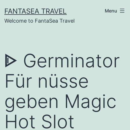
Skip
FANTASEA TRAVEL
Menu
to
Welcome to FantaSea Travel
content
ᐈ Germinator
Für nüsse
geben Magic
Hot Slot