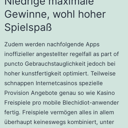
Niedrige maximale
Gewinne, wohl hoher
Spielspaß
Zudem werden nachfolgende Apps
inoffizieller angestellter regelfall as part of
puncto Gebrauchstauglichkeit jedoch bei
hoher kunstfertigkeit optimiert. Teilweise
schnappen Internetcasinos spezielle
Provision Angebote genau so wie Kasino
Freispiele pro mobile Blechidiot-anwender
fertig. Freispiele vermögen alles in allem
überhaupt keineswegs kombiniert, unter