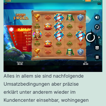
Alles in allem sie sind nachfolgende
Umsatzbedingungen aber präzise
erklärt unter anderem wieder im
Kundencenter einsehbar, wohingegen